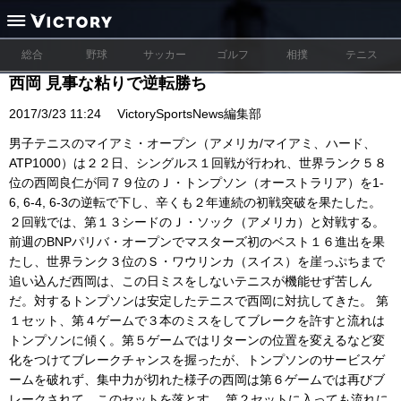
総合
野球
サッカー
ゴルフ
相撲
テニス
西岡 見事な粘りで逆転勝ち
2017/3/23 11:24
VictorySportsNews編集部
男子テニスのマイアミ・オープン（アメリカ/マイアミ、ハード、
ATP1000）は２２日、シングルス１回戦が行われ、世界ランク５８
位の西岡良仁が同７９位のＪ・トンプソン（オーストラリア）を1-
6, 6-4, 6-3の逆転で下し、辛くも２年連続の初戦突破を果たした。
２回戦では、第１３シードのＪ・ソック（アメリカ）と対戦する。
前週のBNPパリバ・オープンでマスターズ初のベスト１６進出を果
たし、世界ランク３位のＳ・ワウリンカ（スイス）を崖っぷちまで
追い込んだ西岡は、この日ミスをしないテニスが機能せず苦しん
だ。対するトンプソンは安定したテニスで西岡に対抗してきた。 第
１セット、第４ゲームで３本のミスをしてブレークを許すと流れは
トンプソンに傾く。第５ゲームではリターンの位置を変えるなど変
化をつけてブレークチャンスを握ったが、トンプソンのサービスゲ
ームを破れず、集中力が切れた様子の西岡は第６ゲームでは再びブ
レークされて、このセットを落とす。 第２セットに入っても流れに