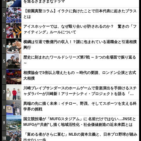
を巡るさまざまなドラマ
【前園真聖コラム】イラクに負けたことで日本代表に起きたプラス
2
とは
アイスホッケーでは、なぜ殴り合いが許されるのか？ 驚きの「フ
3
ァイティング」ルールについて
横綱は引退で数億円の収入！？謎に包まれている退職金と引退相撲
4
興行
歴史に刻まれたワールドシリーズ第7戦 ～３つの名場面で振り返る
5
～
相撲協会で3倍以上増えたもの ～時代の要請、ロンドン公演と古式
6
大相撲
川崎ブレイブサンダースのホームゲームで音楽演出を手掛けるスチ
7
ャダラパーが川崎新！アリーナシティ・プロジェクトを語る 「楽
しみでしかないでしょ。川崎は、ずっと成長曲線だから」
異端の先に描く未来：イチロー、野茂、そしてスポーツを支える科
8
学界の挑戦
国立競技場が「MUFGスタジアム」に 名前だけではない…JNSEと
9
MUFGが“共創”し描く地域活性化・社会価値創造の近未来図とは
「富める者がさらに富む」MLBの資本主義と、日本プロ野球が踏み
10
出せない一歩