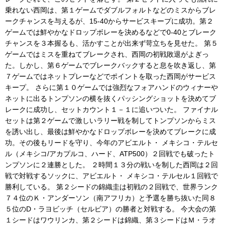
乗れない西岡は、第１ゲームでダブルフォルトなどのミスからブレ
ークチャンスを与えるが、15-40からサービスキープに成功。第２
ゲームでは鮮やかなドロップボレーを決めるなどで0-40とブレーク
チャンスを３本握るも、活かすことが出来ず苛立ちを見せた。 第５
ゲームではミスを重ねてブレークされ、西岡の初戦敗退がよぎっ
た。しかし、第６ゲームでブレークバックすると息を吹き返し、第
７ゲームではネットプレーなどでポイントを取った西岡がサービス
キープ。 さらに第１０ゲームでは強烈なフォアハンドのウィナーや
ネットに出るトンプソンの横を抜くパッシングショットを決めてブ
レークに成功し、セットカウント１－１に追いついた。 ファイナル
セットは第２ゲームで激しいラリー戦を制してトンプソンからミス
を誘い出し、最後は鮮やかなドロップボレーを決めてブレークに成
功。その後もリードを守り、今年のアビエルト・ メキシコ・テルセ
ル（メキシコ/アカプルコ、ハード、ATP500）２回戦でも破ったト
ンプソンに２連勝とした。 ２時間１３分の戦いを制した西岡は２回
戦で対戦するソックに、アビエルト・ メキシコ・テルセル１回戦で
勝利している。 第２シードの錦織圭は初戦の２回戦で、世界ランク
７４位のＫ・アンダーソン（南アフリカ）と予選を勝ち抜いた同８
５位のD・ラヨビッチ（セルビア）の勝者と対戦する。 今大会の第
１シードはワウリンカ、第２シードは錦織、第３シードはＭ・ラオ