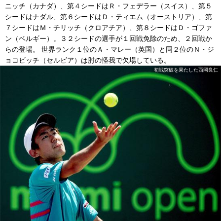
ニッチ（カナダ）、第４シードはＲ・フェデラー（スイス）、第５
シードはナダル、第６シードはＤ・ティエム（オーストリア）、第
７シードはＭ・チリッチ（クロアチア）、第８シードはＤ・ゴファ
ン（ベルギー）。３２シードの選手が１回戦免除のため、２回戦か
らの登場。 世界ランク１位のＡ・マレー（英国）と同２位のＮ・ジ
ョコビッチ（セルビア）は肘の怪我で欠場している。
初戦突破を果たした西岡良仁