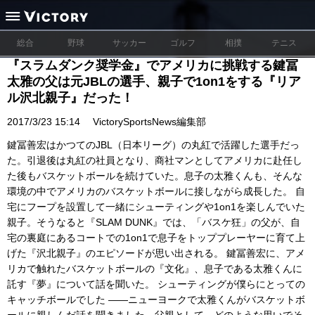
総合
野球
サッカー
ゴルフ
相撲
テニス
『スラムダンク奨学金』でアメリカに挑戦する鍵冨
太雅の父は元JBLの選手、親子で1on1をする『リア
ル沢北親子』だった！
2017/3/23 15:14
VictorySportsNews編集部
鍵冨善宏はかつてのJBL（日本リーグ）の丸紅で活躍した選手だっ
た。引退後は丸紅の社員となり、商社マンとしてアメリカに赴任し
た後もバスケットボールを続けていた。息子の太雅くんも、そんな
環境の中でアメリカのバスケットボールに接しながら成長した。 自
宅にフープを設置して一緒にシューティングや1on1を楽しんでいた
親子。そうなると『SLAM DUNK』では、「バスケ狂」の父が、自
宅の裏庭にあるコートでの1on1で息子をトッププレーヤーに育て上
げた『沢北親子』のエピソードが思い出される。 鍵冨善宏に、アメ
リカで触れたバスケットボールの『文化』、息子である太雅くんに
託す『夢』について話を聞いた。 シューティングが僕らにとっての
キャッチボールでした ――ニューヨークで太雅くんがバスケットボ