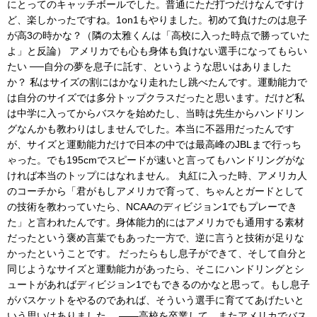
にとってのキャッチボールでした。普通にただ打つだけなんですけ
ど、楽しかったですね。1on1もやりました。初めて負けたのは息子
が高3の時かな？（隣の太雅くんは「高校に入った時点で勝っていた
よ」と反論） アメリカでも心も身体も負けない選手になってもらい
たい ──自分の夢を息子に託す、というような思いはありました
か？ 私はサイズの割にはかなり走れたし跳べたんです。運動能力で
は自分のサイズでは多分トップクラスだったと思います。だけど私
は中学に入ってからバスケを始めたし、当時は先生からハンドリン
グなんかも教わりはしませんでした。本当に不器用だったんです
が、サイズと運動能力だけで日本の中では最高峰のJBLまで行っち
ゃった。でも195cmでスピードが速いと言ってもハンドリングがな
ければ本当のトップにはなれません。 丸紅に入った時、アメリカ人
のコーチから「君がもしアメリカで育って、ちゃんとガードとして
の技術を教わっていたら、NCAAのディビジョン1でもプレーでき
た」と言われたんです。身体能力的にはアメリカでも通用する素材
だったという褒め言葉でもあった一方で、逆に言うと技術が足りな
かったということです。 だったらもし息子ができて、そして自分と
同じようなサイズと運動能力があったら、そこにハンドリングとシ
ュートがあればディビジョン1でもできるのかなと思って。もし息子
がバスケットをやるのであれば、そういう選手に育ててあげたいと
いう思いはありました。 ――高校を卒業して、またアメリカでバス