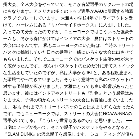
州大会、全米大会をやっていて、そこが有望選手のリクルートの場
にもなります。アメリカの多くのトップ選手がAAUに所属する強豪
クラブでプレーしています。 太雅も小学校4年でトライアウトを受
けて、ハーレムにある『リバーサイドホークス』に入団しました。
入ってみて分かったのですが、ニューヨークではこういった強豪チ
ームも、冬から春にかけてはインドアの大会、夏にはストリートの
大会に出るんです。 私もニューヨークにいた時は、当時ストリート
バスケに挑戦していた日本の選手と一緒にいろんな大会に出させて
もらいました。それでニューヨークでのバスケット生活の幅が大き
く広がったんです。 彼らはバスケットのためだけに来てストイック
な生活をしていたのですが、私は大学からJBLと、ある程度恵まれ
た環境でやってきていました。そういう意味でも私のバスケットに
対する価値観が広がりました。太雅にとっても良い影響があったと
思います。彼にはインドアやストリートも『別物』という感覚はあ
りません。子供の頃からストリートの大会にも普通に出ていました
よ。 私もそれまでストリートバスケのことはあまり知らなかったん
です。でもニューヨークでは、ストリートの大会にNCAAやNBAの
選手が出てくる。「こういう世界もあるのか」と思いました。 ──
自宅にフープがあって、そこで親子でバスケットをやるとなると、
『SLAM DUNK』の沢北親子を想像します。 シューティングが僕ら