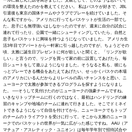
ールに親しんだ話を聞きました。父親として、どのような思いでそ
の環境を整えたのかを教えてください。 私はバスケが好きで、JBL
引退後も東京の国体チームやクラブでプレーを続けていました。そ
んな私ですから、アメリカに行ってもバスケットが生活の一部でし
た。息子にも無理強いはしなかったのですが、週末に自分の試合に
連れて行ったり、公園で一緒にシューティングしていたら、自然と
息子もバスケットに興味を持つようになっていました。 アメリカ生
活3年目でアパートから一軒家に引っ越したのですが、ちょうどその
頃、太雅に誕生日プレゼントに何が欲しいと聞くと、「リングが欲
しい」と言うので、リングを買って家の前に設置してあげたら、毎
日シュートをして遊ぶようになりました。そうなると私も、彼にも
っとプレーできる機会をあたえてあげたい、せっかくバスケの本場
のアメリカにいるんだからよりレベルの高いチャンスをと思い、ニ
ューヨークで太雅が参加できるプログラムを探すようになりまし
た。 ──そうして見付けたのがニューヨークの強豪チームですね。
いきなりトップチームに行くのではなく、最初はハンドリングの練
習のキャンプや地域のチームに連れて行きました。そこでドミネイ
トできるようになって自信を付けてから、ニューヨークでもトップ
のチームのトライアウトを受けに行って。そこから太雅のニューヨ
ークでのバスケットの世界が一気に広がった感じですね。 AAU（ア
マチュア・アスレティック・ユニオン）は毎年学年別で招待試合や