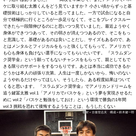
ケに取り組む太雅くんをどう見ていますか？ 小さい頃からずっと基
礎技術はしっかりしていると思ってました。一方で試合になると自
分で積極的に行くところが一歩足りなくて。そこをブレイクスルー
できたら一段階伸びるのにと思いつつ見ていました。最近ようやく
身体ができつつあって、その弱さが消えつつあるので、そこをもっ
と意識して。基礎があるのは良いことだし、サイズもあるので、あ
とはメンタルとフィジカルをもっと強くしてもらって。アメリカで
も心も身体も負けない選手になってもらいたいです。 『スラムダン
ク奨学金』という願ってもないチャンスをもらって、親としてもで
きる限りのサポートをするつもりです。あとは本当に成功できるか
どうかは本人の頑張り次第。人生は一度しかないから、悔いのない
ようやれるだけやってほしい。そうしたら、ある程度結果はついて
くると思います。 『スラムダンク奨学金』でアメリカンドリームを
追う鍵冨太雅 vol.1「アメリカでバスケを」という夢を実現させるた
めに vol.2「バスケと勉強をしておけ」という環境で勝負の1年間
vol.3 挑戦を恐れて後悔するようなことは、もうしたくない
取材＝古後登志夫 構成＝鈴木健一郎