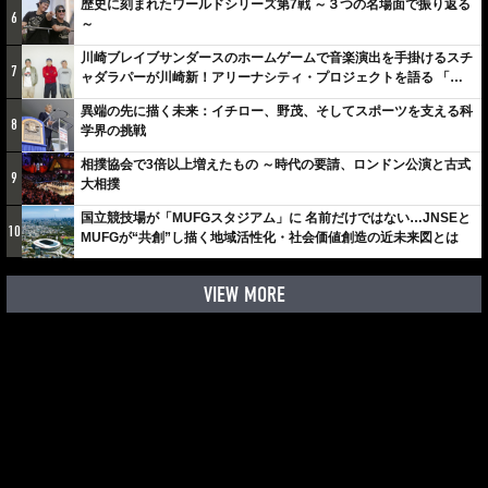
歴史に刻まれたワールドシリーズ第7戦 ～３つの名場面で振り返る
6
～
川崎ブレイブサンダースのホームゲームで音楽演出を手掛けるスチ
7
ャダラパーが川崎新！アリーナシティ・プロジェクトを語る 「楽
しみでしかないでしょ。川崎は、ずっと成長曲線だから」
異端の先に描く未来：イチロー、野茂、そしてスポーツを支える科
8
学界の挑戦
相撲協会で3倍以上増えたもの ～時代の要請、ロンドン公演と古式
9
大相撲
国立競技場が「MUFGスタジアム」に 名前だけではない…JNSEと
10
MUFGが“共創”し描く地域活性化・社会価値創造の近未来図とは
VIEW MORE