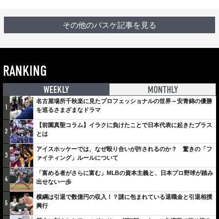
その他のバスケ記事を見る
RANKING
WEEKLY
MONTHLY
名古屋場所千秋楽に見たプロフェッショナルの世界～安青錦の優勝
1
を巡るさまざまなドラマ
【前園真聖コラム】イラクに負けたことで日本代表に起きたプラス
2
とは
アイスホッケーでは、なぜ殴り合いが許されるのか？ 驚きの「フ
3
ァイティング」ルールについて
「富める者がさらに富む」MLBの資本主義と、日本プロ野球が踏み
4
出せない一歩
横綱は引退で数億円の収入！？謎に包まれている退職金と引退相撲
5
興行