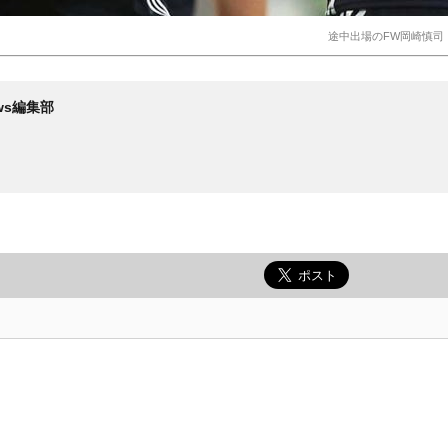
途中出場のFW岡崎慎司（C）
News編集部