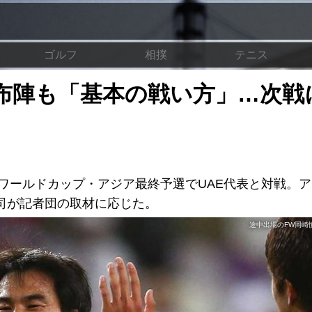
ゴルフ
相撲
テニス
布陣も「基本の戦い方」…次戦
・ワールドカップ・アジア最終予選でUAE代表と対戦。
慎司が記者団の取材に応じた。
途中出場のFW岡崎慎司（