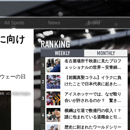
All Sports
News
Brand
に向け
RANKING
WEEKLY
MONTHLY
名古屋場所千秋楽に見たプロフ
1
ェッショナルの世界～安青錦の
優勝を巡るさまざまなドラマ
アウェーの日
【前園真聖コラム】イラクに負
2
けたことで日本代表に起きたプ
ラスとは
アイスホッケーでは、なぜ殴り
C）Getty Images
3
合いが許されるのか？ 驚きの
「ファイティング」ルールにつ
横綱は引退で数億円の収入！？
いて
4
謎に包まれている退職金と引退
相撲興行
歴史に刻まれたワールドシリー