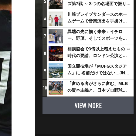
5
ズ第7戦 ～３つの名場面で振り返
る～
川崎ブレイブサンダースのホー
6
ムゲームで音楽演出を手掛ける
スチャダラパーが川崎新！アリ
異端の先に描く未来：イチロ
ーナシティ・プロジェクトを語
7
ー、野茂、そしてスポーツを支
る 「楽しみでしかないでしょ。
える科学界の挑戦
川崎は、ずっと成長曲線だか
相撲協会で3倍以上増えたもの ～
8
ら」
時代の要請、ロンドン公演と古
式大相撲
国立競技場が「MUFGスタジア
9
ム」に 名前だけではない…JNSE
とMUFGが“共創”し描く地域活
「富める者がさらに富む」MLB
性化・社会価値創造の近未来図
10
の資本主義と、日本プロ野球が
とは
踏み出せない一歩
VIEW MORE