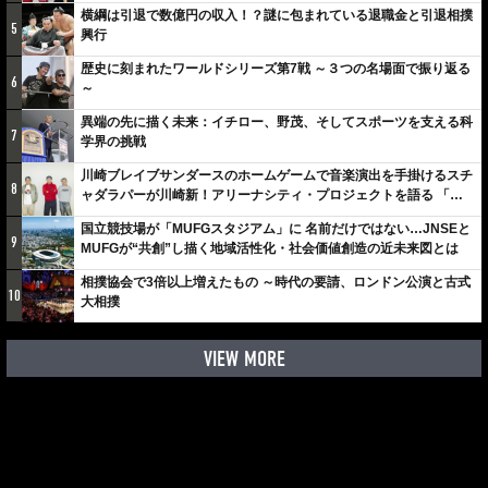
横綱は引退で数億円の収入！？謎に包まれている退職金と引退相撲
5
興行
歴史に刻まれたワールドシリーズ第7戦 ～３つの名場面で振り返る
6
～
異端の先に描く未来：イチロー、野茂、そしてスポーツを支える科
7
学界の挑戦
川崎ブレイブサンダースのホームゲームで音楽演出を手掛けるスチ
8
ャダラパーが川崎新！アリーナシティ・プロジェクトを語る 「楽
しみでしかないでしょ。川崎は、ずっと成長曲線だから」
国立競技場が「MUFGスタジアム」に 名前だけではない…JNSEと
9
MUFGが“共創”し描く地域活性化・社会価値創造の近未来図とは
相撲協会で3倍以上増えたもの ～時代の要請、ロンドン公演と古式
10
大相撲
VIEW MORE