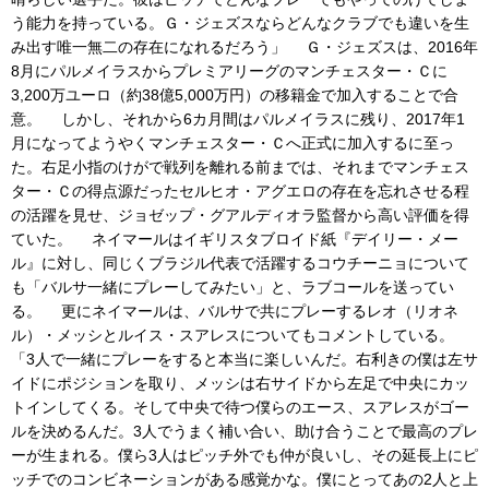
う能力を持っている。Ｇ・ジェズスならどんなクラブでも違いを生
み出す唯一無二の存在になれるだろう」 Ｇ・ジェズスは、2016年
8月にパルメイラスからプレミアリーグのマンチェスター・Ｃに
3,200万ユーロ（約38億5,000万円）の移籍金で加入することで合
意。 しかし、それから6カ月間はパルメイラスに残り、2017年1
月になってようやくマンチェスター・Ｃへ正式に加入するに至っ
た。右足小指のけがで戦列を離れる前までは、それまでマンチェス
ター・Ｃの得点源だったセルヒオ・アグエロの存在を忘れさせる程
の活躍を見せ、ジョゼップ・グアルディオラ監督から高い評価を得
ていた。 ネイマールはイギリスタブロイド紙『デイリー・メー
ル』に対し、同じくブラジル代表で活躍するコウチーニョについて
も「バルサ一緒にプレーしてみたい」と、ラブコールを送ってい
る。 更にネイマールは、バルサで共にプレーするレオ（リオネ
ル）・メッシとルイス・スアレスについてもコメントしている。
「3人で一緒にプレーをすると本当に楽しいんだ。右利きの僕は左サ
イドにポジションを取り、メッシは右サイドから左足で中央にカッ
トインしてくる。そして中央で待つ僕らのエース、スアレスがゴー
ルを決めるんだ。3人でうまく補い合い、助け合うことで最高のプレ
ーが生まれる。僕ら3人はピッチ外でも仲が良いし、その延長上にピ
ッチでのコンビネーションがある感覚かな。僕にとってあの2人と上