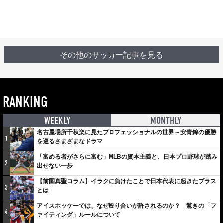
その他のサッカー記事を見る
RANKING
WEEKLY
MONTHLY
名古屋場所千秋楽に見たプロフェッショナルの世界～安青錦の優勝
1
を巡るさまざまなドラマ
「富める者がさらに富む」MLBの資本主義と、日本プロ野球が踏み
2
出せない一歩
【前園真聖コラム】イラクに負けたことで日本代表に起きたプラス
3
とは
アイスホッケーでは、なぜ殴り合いが許されるのか？ 驚きの「フ
4
ァイティング」ルールについて