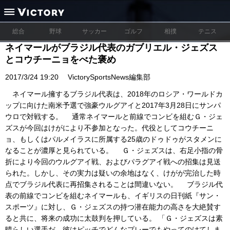
総合
野球
サッカー
ゴルフ
相撲
テニス
ネイマールがブラジル代表のガブリエル・ジェズス
とコウチーニョをべた褒め
2017/3/24 19:20
VictorySportsNews編集部
ネイマール擁するブラジル代表は、2018年のロシア・ワールドカ
ップに向けた南米予選で強豪ウルグアイと2017年3月28日にサンパ
ウロで対戦する。 通常ネイマールと前線でコンビを組むＧ・ジェ
ズスが今回はけがにより不参加となった。代役としてコウチーニ
ョ、もしくはパルメイラスに所属する25歳のドゥドゥがスタメンに
なることが濃厚と見られている。 Ｇ・ジェズスは、右足小指の骨
折により今回のウルグアイ戦、およびパラグアイ戦への招集は見送
られた。しかし、その実力は疑いの余地はなく、けがが完治した時
点でブラジル代表に再招集されることは間違いない。 ブラジル代
表の前線でコンビを組むネイマールも、イギリスの日刊紙『サン・
スポーツ』に対し、Ｇ・ジェズスの持つ潜在能力の高さを大絶賛す
ると共に、将来の成功に太鼓判を押している。 「Ｇ・ジェズスは素
晴らしい選手だ。彼はピッチでどんなプレーでもやってのけてしま