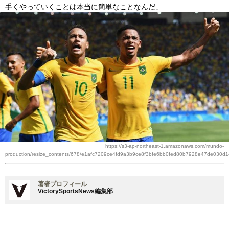
手くやっていくことは本当に簡単なことなんだ」
https://s3-ap-northeast-1.amazonaws.com/mundo-
production/resize_contents/678/e1afc7209ce4fd9a3b9ce8f3bfe6bb0fed80b7928e47de030d1
著者プロフィール
VictorySportsNews編集部