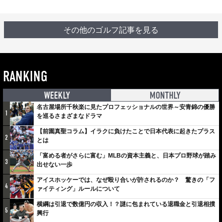
その他のゴルフ記事を見る
RANKING
WEEKLY
MONTHLY
名古屋場所千秋楽に見たプロフェッショナルの世界～安青錦の優勝
1
を巡るさまざまなドラマ
【前園真聖コラム】イラクに負けたことで日本代表に起きたプラス
2
とは
「富める者がさらに富む」MLBの資本主義と、日本プロ野球が踏み
3
出せない一歩
アイスホッケーでは、なぜ殴り合いが許されるのか？ 驚きの「フ
4
ァイティング」ルールについて
横綱は引退で数億円の収入！？謎に包まれている退職金と引退相撲
5
興行