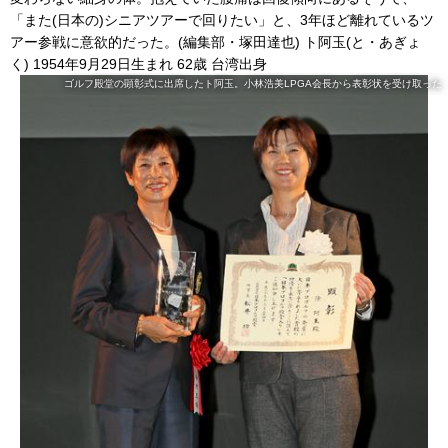
「また(日本の)シニアツアーで回りたい」と、3年ほど離れているツ
アー参戦に意欲的だった。(編集部・塚田達也) ト阿玉(と・あぎょ
く) 1954年9月29日生まれ 62歳 台湾出身
ゴルフ殿堂の顕彰式に出席したト阿玉。小林浩美LPGA会長から表彰状を受け取った