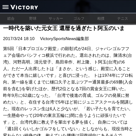
総合
野球
サッカー
ゴルフ
相撲
テニス
一時代を築いた元女王 還暦を過ぎたト阿玉のいま
2017/3/24 18:10
VictorySportsNews編集部
第5回「日本プロゴルフ殿堂」の顕彰式が24日、ジャパンゴルフフ
ェア会場のパシフィコ横浜で行われた。選出されたのは、陳清水(台
湾)、河野高明、清元登子、島田幸作、村上隆、ト阿玉(台湾)の6
人。ただ一人出席したトは「まさか、という感じ。殿堂に入ること
ができて本当に嬉しいです」と喜びに浸った。 トは1974年にプロ転
向。第一線を退くまでに樋口久子と並ぶツアー通算最多の69勝(入会
前を含む)を挙げたほか、歴代2位となる7回の賞金女王に輝いた。
昨年9月に62歳になった。「台湾で後進の育成、ゴルフの発展に努
めたい」と、在住する台湾で5年ほど前にジュニアスクールを開講し
た。現在のレッスン生は6人と少ないが、「若い子たちを育てたい。
一生懸命やって(20年の東京五輪に)間に合うように頑張りたいで
す」と、台湾代表に教え子を輩出する夢を描く。 自身については
「週1回くらいしかゴルフをしていない」としながらも、現役当時と
変わらない細身の体。抱えていた腰痛は回復傾向にあるそうで、