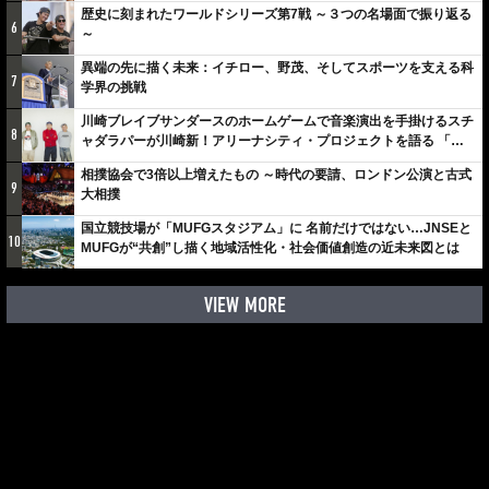
歴史に刻まれたワールドシリーズ第7戦 ～３つの名場面で振り返る
6
～
異端の先に描く未来：イチロー、野茂、そしてスポーツを支える科
7
学界の挑戦
川崎ブレイブサンダースのホームゲームで音楽演出を手掛けるスチ
8
ャダラパーが川崎新！アリーナシティ・プロジェクトを語る 「楽
しみでしかないでしょ。川崎は、ずっと成長曲線だから」
相撲協会で3倍以上増えたもの ～時代の要請、ロンドン公演と古式
9
大相撲
国立競技場が「MUFGスタジアム」に 名前だけではない…JNSEと
10
MUFGが“共創”し描く地域活性化・社会価値創造の近未来図とは
VIEW MORE