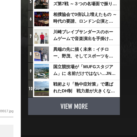
5
ズ第7戦 ～３つの名場面で振り返
る～
相撲協会で3倍以上増えたもの ～
6
時代の要請、ロンドン公演と古
式大相撲
川崎ブレイブサンダースのホー
7
ムゲームで音楽演出を手掛ける
スチャダラパーが川崎新！アリ
異端の先に描く未来：イチロ
ーナシティ・プロジェクトを語
8
ー、野茂、そしてスポーツを支
る 「楽しみでしかないでしょ。
える科学界の挑戦
川崎は、ずっと成長曲線だか
国立競技場が「MUFGスタジア
9
ら」
ム」に 名前だけではない…JNSE
とMUFGが“共創”し描く地域活
戦術より「熱中症対策」で選ば
性化・社会価値創造の近未来図
10
れたDH制 戦力差が大きくなる
とは
懸念も
VIEW MORE
9917.jpg