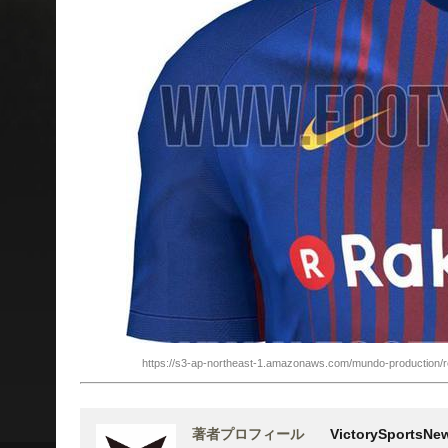
https://s3-ap-northeast-1.amazonaws.com/mundo-productio
著者プロフィール
VictorySports