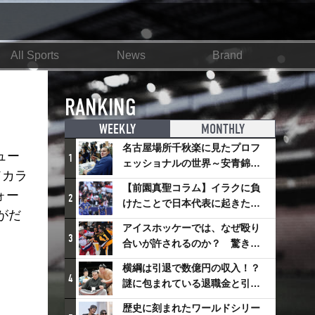
All Sports
News
Brand
RANKING
WEEKLY
MONTHLY
名古屋場所千秋楽に見たプロフ
ュー
1
ェッショナルの世界～安青錦の
ドカラ
優勝を巡るさまざまなドラマ
【前園真聖コラム】イラクに負
ォー
2
けたことで日本代表に起きたプ
がだ
ラスとは
アイスホッケーでは、なぜ殴り
3
合いが許されるのか？ 驚きの
「ファイティング」ルールにつ
横綱は引退で数億円の収入！？
いて
4
謎に包まれている退職金と引退
相撲興行
歴史に刻まれたワールドシリー