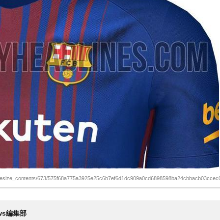
n/resize_contents/673/575f68a775a3925e25c6b7ef6d1dc909a0cd6898598ba24cbbacb03ccec0
News編集部