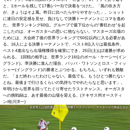
と、1ホールを残して17番(パー3)で決着をつけた。「風の吹き方
が、きょうはそよ風。昨日に比べたらやりやすかった」。ショット
に連日の安定感を見せ、負けなしで決勝トーナメントにコマを進め
た。 世界ランキング60位。グループで最下位からの“番狂わせ”を起
こしたのは、オーガスタへの思いに他ならない。マスターズ出場の
ためには、大会終了後の世界ランキングで50位以内に入る必要があ
る。16人による決勝トーナメントで、ベスト8位入りは最低条件。
ベスト4進出なら出場権獲得を確実にでき、25日(土)は2連勝が求め
られる。 1回戦の相手は、世界ランク16位のポール・ケーシー(イン
グランド)。準決勝に進んだ場合、バッバ・ワトソンとロス・フィッ
シャー(イングランド)の勝者とぶつかる。もちろん、いずれも難敵
だ。「まだ終わったわけじゃない。最低でも、もうひとつ勝たない
とね。最後まで行けるくらいの気持ちでやれたらなと思います」。
年明けから世界を回ってたぐり寄せたラストチャンス。オーガスタ
への挑戦録は、あす最後の山場を迎える。(テキサス州オースティ
ン/桂川洋一)
谷原秀人は池田勇太を下して決勝トーナメントへ。マスターズで再会なるか