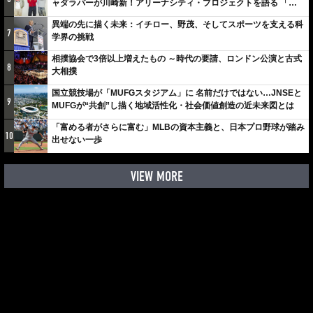
ャダラパーが川崎新！アリーナシティ・プロジェクトを語る 「楽
しみでしかないでしょ。川崎は、ずっと成長曲線だから」
異端の先に描く未来：イチロー、野茂、そしてスポーツを支える科
7
学界の挑戦
相撲協会で3倍以上増えたもの ～時代の要請、ロンドン公演と古式
8
大相撲
国立競技場が「MUFGスタジアム」に 名前だけではない…JNSEと
9
MUFGが“共創”し描く地域活性化・社会価値創造の近未来図とは
「富める者がさらに富む」MLBの資本主義と、日本プロ野球が踏み
10
出せない一歩
VIEW MORE