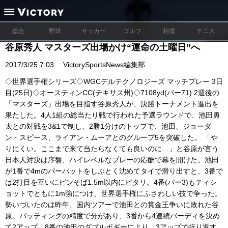
総合
野球
サッカー
ゴルフ
相撲
テニス
谷原秀人 マスターズ出場かけ“運命の土曜日”へ
2017/3/25 7:03
VictorySportsNews編集部
◇世界選手権シリーズ◇WGCデルテクノロジーズ マッチプレー 3日
目(25日)◇オースティンCC(テキサス州)◇7108yd(パー71) 2週後の
「マスターズ」出場を目指す谷原秀人が、決勝トーナメント進出を
果たした。4人1組の総当たり戦で行われた予選ラウンドで、池田勇
太との対戦を3&1で制し、2勝1分けのトップで、池田、ジョーダ
ン・スピース、ライアン・ムーアとのグループ5を突破した。 「や
りにくい。ここまで来て当たらなくても良いのに…」と谷原が言う
日本人対決は序盤、ハイレベルなプレーの応酬で幕を開けた。池田
が1番で4mのパーパットをしぶとく沈めてタイで滑り出すと、3番で
は2打目を互いにピンそば1.5m以内にピタリ。4番(パー3)もティシ
ョットでともに1m強につけ、世界選手権にふさわしい技で争った。
勢いづいたのは昨年、国内ツアーで池田との賞金王争いに敗れた谷
原。パッティングの精度で分があり、3番から4連続バーディを決め
て2アップ。8番の池田のダブルボギーにより、3アップで折り返す