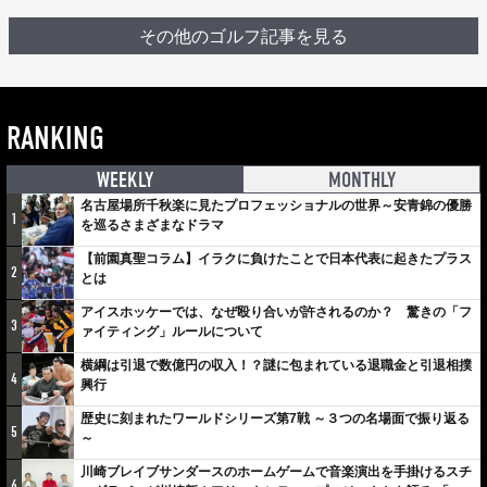
その他のゴルフ記事を見る
RANKING
WEEKLY
MONTHLY
名古屋場所千秋楽に見たプロフェッショナルの世界～安青錦の優勝
1
を巡るさまざまなドラマ
【前園真聖コラム】イラクに負けたことで日本代表に起きたプラス
2
とは
アイスホッケーでは、なぜ殴り合いが許されるのか？ 驚きの「フ
3
ァイティング」ルールについて
横綱は引退で数億円の収入！？謎に包まれている退職金と引退相撲
4
興行
歴史に刻まれたワールドシリーズ第7戦 ～３つの名場面で振り返る
5
～
川崎ブレイブサンダースのホームゲームで音楽演出を手掛けるスチ
6