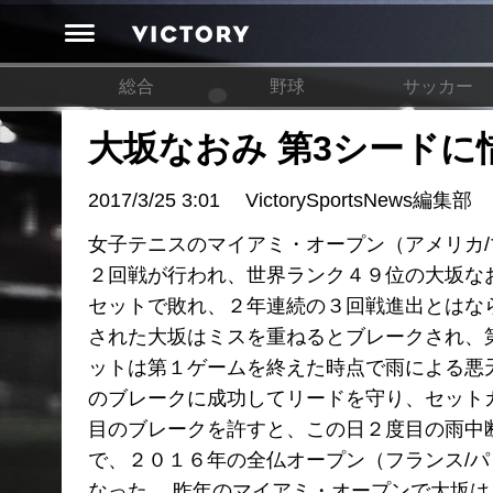
総合
野球
サッカー
大坂なおみ 第3シードに
2017/3/25 3:01
VictorySportsNews編集部
女子テニスのマイアミ・オープン（アメリカ
２回戦が行われ、世界ランク４９位の大坂なおみは
セットで敗れ、２年連続の３回戦進出とはな
された大坂はミスを重ねるとブレークされ、
ットは第１ゲームを終えた時点で雨による悪
のブレークに成功してリードを守り、セット
目のブレークを許すと、この日２度目の雨中
で、２０１６年の全仏オープン（フランス/
なった。 昨年のマイアミ・オープンで大坂