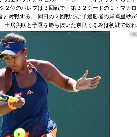
ンク２位のハレプは３回戦で、第３２シードのＥ・マカ
者と対戦する。 同日の２回戦では予選勝者の尾崎里紗
。 土居美咲と予選を勝ち抜いた奈良くるみは初戦で敗れ
2回