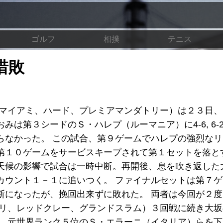
ゴルフ
相撲
テニス
惜敗
/マイアミ、ハード、プレミアマンダトリー）は２３日
第３シードのＳ・ハレプ（ルーマニア）に4-6, 6-2, 
らなかった。 この試合、第９ゲームでハレプの強烈な
第１０ゲームをサービスキープされて第１セットを落と
天候の影響で試合は一時中断。再開後、息を吹き返した
カウント１－１に追いつく。 ファイナルセットは第７
断になったが、挽回出来ずに敗れた。 両者は今回が２
パリ、レッドクレー、グランドスラム）３回戦に続き大
は、元世界ランク５位のＳ・エラーニ（イタリア）らを