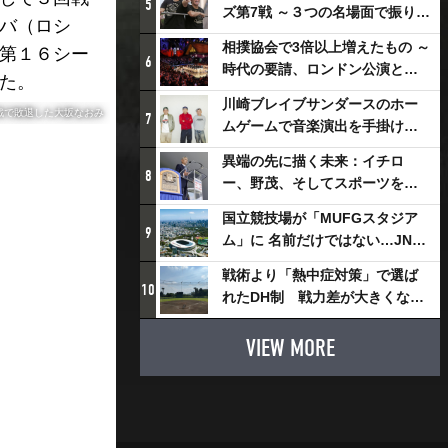
5
ズ第7戦 ～３つの名場面で振り返
ロバ（ロシ
る～
相撲協会で3倍以上増えたもの ～
が第１６シー
6
時代の要請、ロンドン公演と古
た。
式大相撲
川崎ブレイブサンダースのホー
戦で敗退した大坂なおみ
7
ムゲームで音楽演出を手掛ける
スチャダラパーが川崎新！アリ
異端の先に描く未来：イチロ
ーナシティ・プロジェクトを語
8
ー、野茂、そしてスポーツを支
る 「楽しみでしかないでしょ。
える科学界の挑戦
川崎は、ずっと成長曲線だか
国立競技場が「MUFGスタジア
9
ら」
ム」に 名前だけではない…JNSE
とMUFGが“共創”し描く地域活
戦術より「熱中症対策」で選ば
性化・社会価値創造の近未来図
10
れたDH制 戦力差が大きくなる
とは
懸念も
VIEW MORE