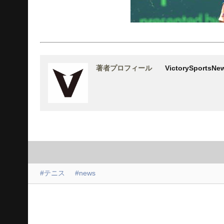
著者プロフィール
VictorySports
#テニス
#news