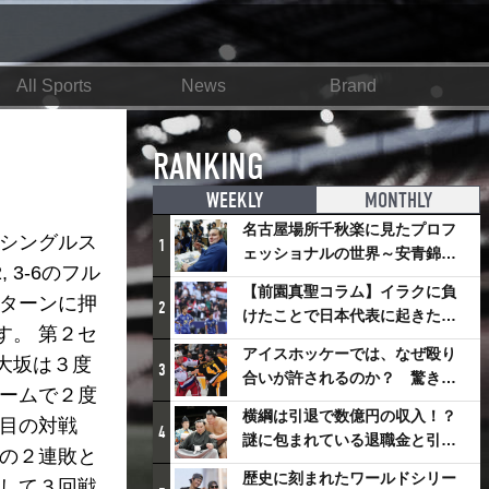
All Sports
News
Brand
RANKING
WEEKLY
MONTHLY
名古屋場所千秋楽に見たプロフ
、シングルス
1
ェッショナルの世界～安青錦の
3-6のフル
優勝を巡るさまざまなドラマ
【前園真聖コラム】イラクに負
リターンに押
2
けたことで日本代表に起きたプ
す。 第２セ
ラスとは
アイスホッケーでは、なぜ殴り
大坂は３度
3
合いが許されるのか？ 驚きの
ゲームで２度
「ファイティング」ルールにつ
横綱は引退で数億円の収入！？
度目の対戦
いて
4
謎に包まれている退職金と引退
坂の２連敗と
相撲興行
歴史に刻まれたワールドシリー
下して３回戦