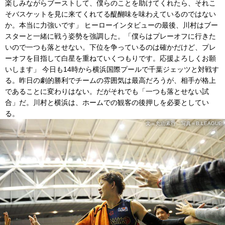
楽しみながらブーストして、僕らのことを助けてくれたら、それこ
そバスケットを見に来てくれてる醍醐味を味わえているのではない
か。本当に力強いです」 ヒーローインタビューの最後、川村はブー
スターと一緒に戦う姿勢を強調した。「僕らはプレーオフに行きた
いので一つも落とせない。下位を争っているのは確かだけど、プレ
ーオフを目指して白星を重ねていくつもりです。応援よろしくお願
いします」 今日も14時から横浜国際プールで千葉ジェッツと対戦す
る。昨日の劇的勝利でチームの雰囲気は最高だろうが、相手が格上
であることに変わりはない。だがそれでも「一つも落とせない試
合」だ。川村と横浜は、ホームでの観客の後押しを必要としてい
る。
文＝丸山素行 写真＝B.LEAGUE