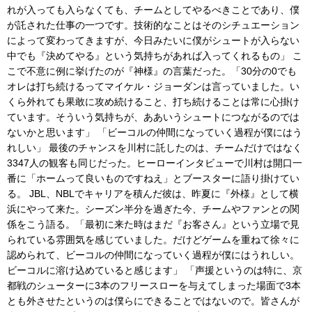
れが入っても入らなくても、チームとしてやるべきことであり、僕
が託された仕事の一つです。技術的なことはそのシチュエーション
によって変わってきますが、今日みたいに僕がシュートが入らない
中でも『決めてやる』という気持ちがあれば入ってくれるもの」 こ
こで不意に例に挙げたのが『神様』の言葉だった。「30分の0でも
オレは打ち続けるってマイケル・ジョーダンは言っていました。い
くら外れても果敢に攻め続けること、打ち続けることは常に心掛け
ています。そういう気持ちが、ああいうシュートにつながるのでは
ないかと思います」 「ビーコルの仲間になっていく過程が僕にはう
れしい」 最後のチャンスを川村に託したのは、チームだけではなく
3347人の観客も同じだった。ヒーローインタビューで川村は開口一
番に「ホームって良いものですねえ」とブースターに語り掛けてい
る。 JBL、NBLでキャリアを積んだ彼は、昨夏に『外様』として横
浜にやって来た。シーズン半分を過ぎた今、チームやファンとの関
係をこう語る。「最初に来た時はまだ『お客さん』という立場で見
られている雰囲気を感じていました。だけどゲームを重ねて徐々に
認められて、ビーコルの仲間になっていく過程が僕にはうれしい。
ビーコルに溶け込めていると感じます」 「声援というのは特に、京
都戦のシューターに3本のフリースローを与えてしまった場面で3本
とも外させたというのは僕らにできることではないので。皆さんが