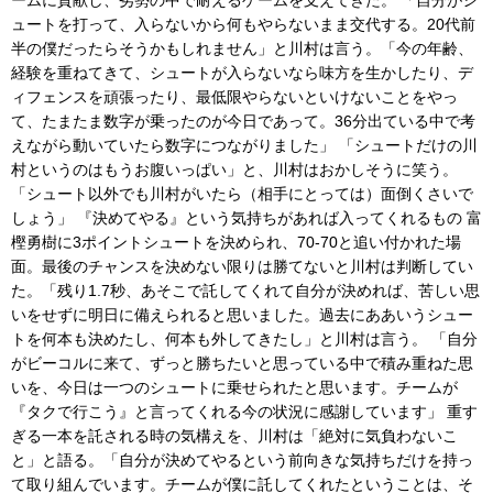
ームに貢献し、劣勢の中で耐えるゲームを支えてきた。 「自分がシ
ュートを打って、入らないから何もやらないまま交代する。20代前
半の僕だったらそうかもしれません」と川村は言う。「今の年齢、
経験を重ねてきて、シュートが入らないなら味方を生かしたり、デ
ィフェンスを頑張ったり、最低限やらないといけないことをやっ
て、たまたま数字が乗ったのが今日であって。36分出ている中で考
えながら動いていたら数字につながりました」 「シュートだけの川
村というのはもうお腹いっぱい」と、川村はおかしそうに笑う。
「シュート以外でも川村がいたら（相手にとっては）面倒くさいで
しょう」 『決めてやる』という気持ちがあれば入ってくれるもの 富
樫勇樹に3ポイントシュートを決められ、70-70と追い付かれた場
面。最後のチャンスを決めない限りは勝てないと川村は判断してい
た。「残り1.7秒、あそこで託してくれて自分が決めれば、苦しい思
いをせずに明日に備えられると思いました。過去にああいうシュー
トを何本も決めたし、何本も外してきたし」と川村は言う。 「自分
がビーコルに来て、ずっと勝ちたいと思っている中で積み重ねた思
いを、今日は一つのシュートに乗せられたと思います。チームが
『タクで行こう』と言ってくれる今の状況に感謝しています」 重す
ぎる一本を託される時の気構えを、川村は「絶対に気負わないこ
と」と語る。「自分が決めてやるという前向きな気持ちだけを持っ
て取り組んでいます。チームが僕に託してくれたということは、そ