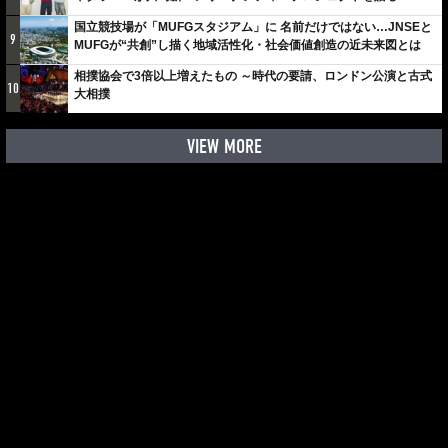
しみでしかないでしょ。川崎は、ずっと成長曲線だから」
国立競技場が「MUFGスタジアム」に 名前だけではない…JNSEと
9
MUFGが“共創”し描く地域活性化・社会価値創造の近未来図とは
相撲協会で3倍以上増えたもの ～時代の要請、ロンドン公演と古式
10
大相撲
VIEW MORE