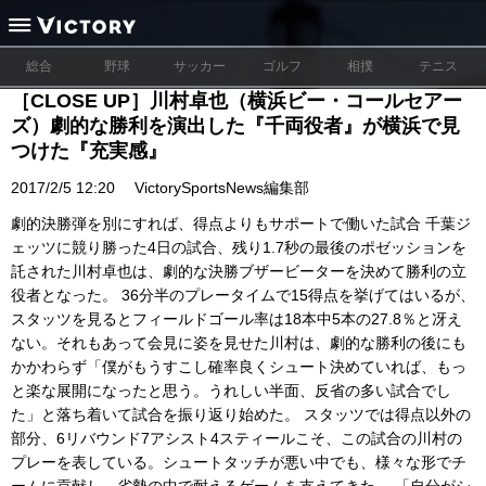
総合
野球
サッカー
ゴルフ
相撲
テニス
［CLOSE UP］川村卓也（横浜ビー・コールセアー
ズ）劇的な勝利を演出した『千両役者』が横浜で見
つけた『充実感』
2017/2/5 12:20
VictorySportsNews編集部
劇的決勝弾を別にすれば、得点よりもサポートで働いた試合 千葉ジ
ェッツに競り勝った4日の試合、残り1.7秒の最後のポゼッションを
託された川村卓也は、劇的な決勝ブザービーターを決めて勝利の立
役者となった。 36分半のプレータイムで15得点を挙げてはいるが、
スタッツを見るとフィールドゴール率は18本中5本の27.8％と冴え
ない。それもあって会見に姿を見せた川村は、劇的な勝利の後にも
かかわらず「僕がもうすこし確率良くシュート決めていれば、もっ
と楽な展開になったと思う。うれしい半面、反省の多い試合でし
た」と落ち着いて試合を振り返り始めた。 スタッツでは得点以外の
部分、6リバウンド7アシスト4スティールこそ、この試合の川村の
プレーを表している。シュートタッチが悪い中でも、様々な形でチ