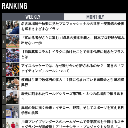
RANKING
WEEKLY
MONTHLY
名古屋場所千秋楽に見たプロフェッショナルの世界～安青錦の優勝
1
を巡るさまざまなドラマ
「富める者がさらに富む」MLBの資本主義と、日本プロ野球が踏み
2
出せない一歩
【前園真聖コラム】イラクに負けたことで日本代表に起きたプラス
3
とは
アイスホッケーでは、なぜ殴り合いが許されるのか？ 驚きの「フ
4
ァイティング」ルールについて
横綱は引退で数億円の収入！？謎に包まれている退職金と引退相撲
5
興行
歴史に刻まれたワールドシリーズ第7戦 ～３つの名場面で振り返る
6
～
異端の先に描く未来：イチロー、野茂、そしてスポーツを支える科
7
学界の挑戦
川崎ブレイブサンダースのホームゲームで音楽演出を手掛けるスチ
8
ャダラパーが川崎新！アリーナシティ・プロジェクトを語る 「楽