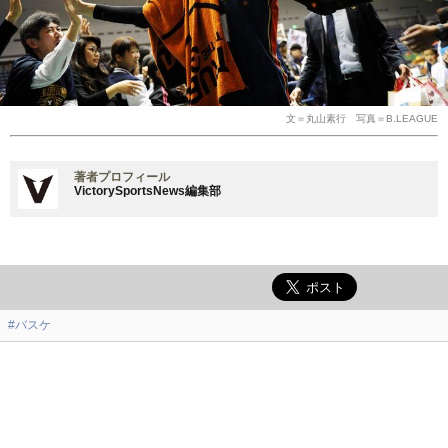
文＝丸山素行 写真＝B.LEAGUE
著者プロフィール
VictorySportsNews編集部
#バスケ