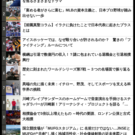
を巡るさまざまなドラマ
「富める者がさらに富む」MLBの資本主義と、日本プロ野球が踏み
2
出せない一歩
【前園真聖コラム】イラクに負けたことで日本代表に起きたプラス
3
とは
アイスホッケーでは、なぜ殴り合いが許されるのか？ 驚きの「フ
4
ァイティング」ルールについて
横綱は引退で数億円の収入！？謎に包まれている退職金と引退相撲
5
興行
歴史に刻まれたワールドシリーズ第7戦 ～３つの名場面で振り返る
6
～
異端の先に描く未来：イチロー、野茂、そしてスポーツを支える科
7
学界の挑戦
川崎ブレイブサンダースのホームゲームで音楽演出を手掛けるスチ
8
ャダラパーが川崎新！アリーナシティ・プロジェクトを語る 「楽
しみでしかないでしょ。川崎は、ずっと成長曲線だから」
相撲協会で3倍以上増えたもの ～時代の要請、ロンドン公演と古式
9
大相撲
国立競技場が「MUFGスタジアム」に 名前だけではない…JNSEと
10
MUFGが“共創”し描く地域活性化・社会価値創造の近未来図とは