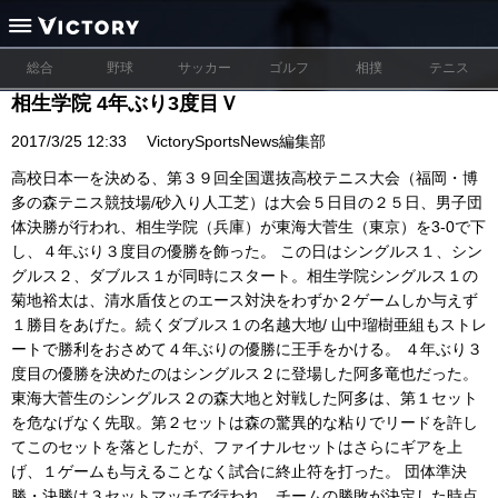
総合
野球
サッカー
ゴルフ
相撲
テニス
相生学院 4年ぶり3度目Ｖ
2017/3/25 12:33
VictorySportsNews編集部
高校日本一を決める、第３９回全国選抜高校テニス大会（福岡・博
多の森テニス競技場/砂入り人工芝）は大会５日目の２５日、男子団
体決勝が行われ、相生学院（兵庫）が東海大菅生（東京）を3-0で下
し、４年ぶり３度目の優勝を飾った。 この日はシングルス１、シン
グルス２、ダブルス１が同時にスタート。相生学院シングルス１の
菊地裕太は、清水盾伎とのエース対決をわずか２ゲームしか与えず
１勝目をあげた。続くダブルス１の名越大地/ 山中瑠樹亜組もストレ
ートで勝利をおさめて４年ぶりの優勝に王手をかける。 ４年ぶり３
度目の優勝を決めたのはシングルス２に登場した阿多竜也だった。
東海大菅生のシングルス２の森大地と対戦した阿多は、第１セット
を危なげなく先取。第２セットは森の驚異的な粘りでリードを許し
てこのセットを落としたが、ファイナルセットはさらにギアを上
げ、１ゲームも与えることなく試合に終止符を打った。 団体準決
勝・決勝は３セットマッチで行われ、チームの勝敗が決定した時点