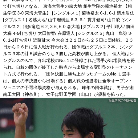
で打ち切りとなる。 東海大菅生の森大地 相生学院の菊地裕太 【相
生学院 3-0 東海大菅生】 [シングルス１] 菊地裕太 6-1, 6-1 清水盾伎
[ダブルス１] 名越大地/ 山中瑠樹亜 6-3, 6-1 貫井健司/ 山口凌 [シン
グルス２] 阿多竜也 6-2, 3-6, 6-0 森大地 [ダブルス２] 平川暉人/ 前田
大稀 4-5打ち切り 太田智宥/ 在原迅人 [シングルス３] 丸山 隼弥 3-
6, 1-1打ち切り 近藤健太 今大会は２１日から２５日に団体戦、２３
日から２６日に個人戦が行われる。団体戦はダブルス２本、シング
ルス３本の計５試合のうち３勝した高校が勝ち上がる。 個人戦はシ
ングルスのみで、各出場校のNo.１に登録された選手が出場資格を得
られ、自校の団体が終了した時点から出場する変則型のトーナメン
ト方式で行われる。（団体決勝に勝ち上がったチームのNo.１選手
は、個人の準決勝から出場する）個人戦の優勝者は全米オープン・
ジュニアの予選出場資格が与えられる。 昨年の団体戦は、男子が湘
南工大附（神奈川）、女子は野田学園（山口）が優勝を飾った。
相生学院の阿多竜也