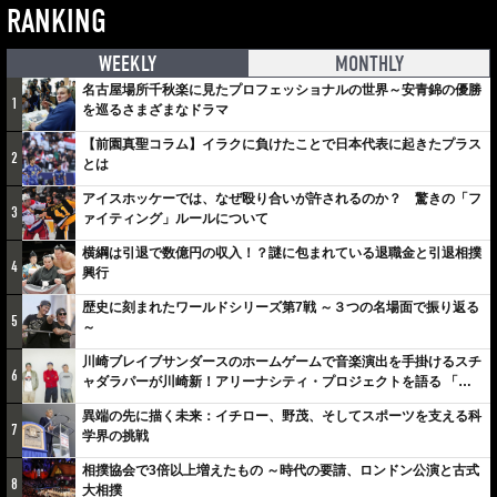
RANKING
WEEKLY
MONTHLY
名古屋場所千秋楽に見たプロフェッショナルの世界～安青錦の優勝
1
を巡るさまざまなドラマ
【前園真聖コラム】イラクに負けたことで日本代表に起きたプラス
2
とは
アイスホッケーでは、なぜ殴り合いが許されるのか？ 驚きの「フ
3
ァイティング」ルールについて
横綱は引退で数億円の収入！？謎に包まれている退職金と引退相撲
4
興行
歴史に刻まれたワールドシリーズ第7戦 ～３つの名場面で振り返る
5
～
川崎ブレイブサンダースのホームゲームで音楽演出を手掛けるスチ
6
ャダラパーが川崎新！アリーナシティ・プロジェクトを語る 「楽
しみでしかないでしょ。川崎は、ずっと成長曲線だから」
異端の先に描く未来：イチロー、野茂、そしてスポーツを支える科
7
学界の挑戦
相撲協会で3倍以上増えたもの ～時代の要請、ロンドン公演と古式
8
大相撲