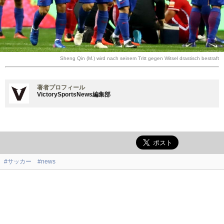
Sheng Qin (M.) wird nach seinem Tritt gegen Witsel drastisch bestraft
著者プロフィール
VictorySportsNews編集部
#サッカー
#news