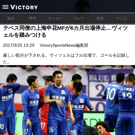
総合
野球
サッカー
ゴルフ
相撲
テニス
テベス同僚の上海申花MFが6カ月出場停止…ヴィツ
ェルを踏みつける
2017/3/25 13:29
VictorySportsNews編集部
厳しい処分が下される。ヴィツェルはフル出場で、ゴールを記録し
た。
Sheng Qin (M.) wird nach seinem Tritt gegen Witsel drastisch bestraft