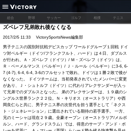
総合
野球
サッカー
ゴルフ
相撲
テニス
ズベレフ兄弟敗れ後なくなる
2017/2/5 11:33
VictorySportsNews編集部
男子テニスの国別対抗戦デビスカップ ワールドグループ１回戦 ドイ
ツ対ベルギー（ドイツ/フランクフルト、ハード）は４日、ダブルス
が行われ、Ａ・ズベレフ（ドイツ）/ Ｍ・ズベレフ（ドイツ）は、
Ｒ・ベーメルマンス（ベルギー）/ Ｊ・ルール（ベルギー）に3-6, 6-
7 (4-7), 6-4, 6-4, 3-6のフルセットで敗れ、ドイツは１勝２敗で後が
なくなった。 ドイツチームは、当初発表されていたメンバーに変更
があり、Ｊ・シュトルフ（ドイツ）に代わりアレクサンダーが入っ
て兄弟でのダブルスとなった。 弟のアレクサンダーは、１９歳のシ
ングルス世界ランク２２位。Ｎ・キリオス（オーストラリア）や西
岡良仁らと共に、男子テニス界の次世代を担う選手として「ネクス
ト・ジェネレーション」に選出されている期待の若手選手。 一方、
兄のミーシャは現在２９歳。全豪オープン（オーストラリア/メルボ
ルン、ハード、グランドスラム）では、得意のサーブ・アンド・ボ
レーを武器に、Ａ・マレー（英国）らシード勢を破る快進撃を見せ