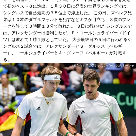
て初のベスト８に進出。１月３０日に発表の世界ランキングでは、
シングルスで自己最高の３５位まで浮上した。 この日、ズベレフ兄
弟は１０本のダブルフォルトを犯すなどミスが目立ち、３度のブレ
ークを許して３時間１３分で敗れた。 ３日に行われたシングルスで
は、アレクサンダーは勝利したが、Ｐ・コールシュライバー（ドイ
ツ）は敗れて１勝１敗としていた。 大会最終日の５日に行われるシ
ングルス２試合では、アレクサンダーとＳ・ダルシス（ベルギ
ー）、コールシュライバーとＡ・グレーフ（ベルギー）が対戦す
る。
（左から）弟のアレクサンダーと兄のミーシャ