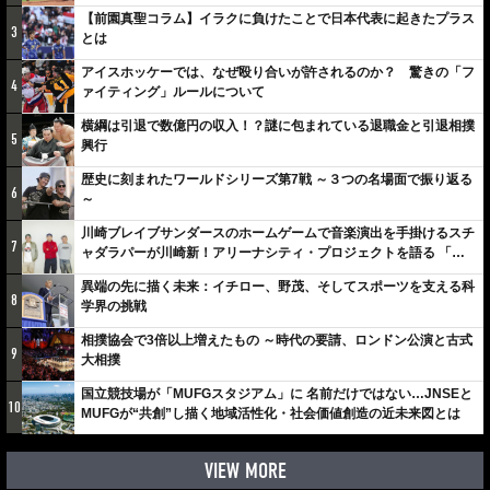
【前園真聖コラム】イラクに負けたことで日本代表に起きたプラス
3
とは
アイスホッケーでは、なぜ殴り合いが許されるのか？ 驚きの「フ
4
ァイティング」ルールについて
横綱は引退で数億円の収入！？謎に包まれている退職金と引退相撲
5
興行
歴史に刻まれたワールドシリーズ第7戦 ～３つの名場面で振り返る
6
～
川崎ブレイブサンダースのホームゲームで音楽演出を手掛けるスチ
7
ャダラパーが川崎新！アリーナシティ・プロジェクトを語る 「楽
しみでしかないでしょ。川崎は、ずっと成長曲線だから」
異端の先に描く未来：イチロー、野茂、そしてスポーツを支える科
8
学界の挑戦
相撲協会で3倍以上増えたもの ～時代の要請、ロンドン公演と古式
9
大相撲
国立競技場が「MUFGスタジアム」に 名前だけではない…JNSEと
10
MUFGが“共創”し描く地域活性化・社会価値創造の近未来図とは
VIEW MORE