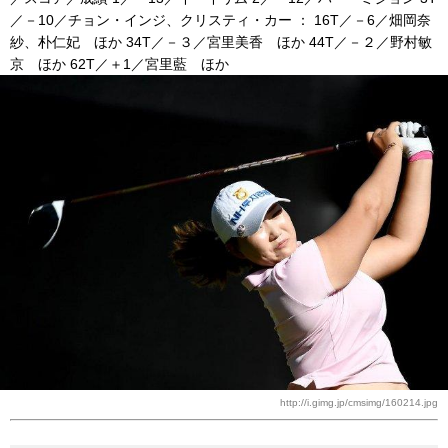
／－10／チョン・インジ、クリスティ・カー ： 16T／－6／畑岡奈
紗、朴仁妃 ほか 34T／－３／宮里美香 ほか 44T／－２／野村敏
京 ほか 62T／＋1／宮里藍 ほか
http://i.gimg.jp/cmsimg/160214.jpg