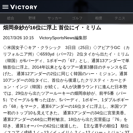
総合
野球
サッカー
ゴルフ
相撲
テニス
畑岡奈紗が16位に浮上 首位にイ・ミリム
2017/3/26 10:15
VictorySportsNews編集部
◇米国女子◇キア・クラシック 3日目（25日）◇アビアラGC （カ
リフォルニア州）◇6593yd（パー72） 2位タイから出たイ・ミリム
（韓国）が6バーディ、1ボギーの「67」とし、通算13アンダーで単
独首位に浮上。2014年以来となるツアー通算3勝目のチャンスを広
げた。 通算12アンダーの2位に同じく韓国のハー・ミジョン。通算
10アンダーの3位タイに、首位から後退したクリスティ・カーとチ
ョン・インジ（韓国）が続く。 4人が決勝ラウンドに進んだ日本勢
では、29位から出たツアールーキーの畑岡奈紗が、前半5番（パー
5）でイーグルを奪ったほか、5バーディ、1ボギー、1ダブルボギー
の「68」をマーク。通算6アンダーの16位タイに浮上し、米国ツア
ー初のトップ10も見えてきた。 通算3アンダーの34位に宮里美香。
通算2アンダーの44位に野村敏京。18位から出た宮里藍は「76」を
叩き、通算1オーバーの62位に後退した。 【主な選手の順位】 順位
／スコア／成績 1／－13／イ・イリム 2／－12／ハー・ミジョン 3T