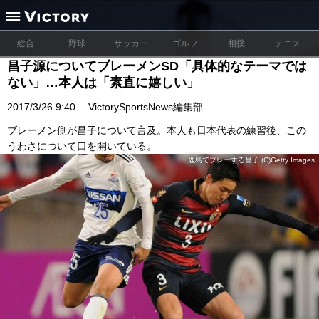
総合
野球
サッカー
ゴルフ
相撲
テニス
昌子源についてブレーメンSD「具体的なテーマでは
ない」…本人は「素直に嬉しい」
2017/3/26 9:40
VictorySportsNews編集部
ブレーメン側が昌子について言及。本人も日本代表の練習後、この
うわさについて口を開いている。
鹿島でプレーする昌子 (C)Getty Images