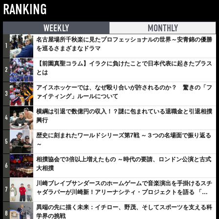
RANKING
WEEKLY
MONTHLY
名古屋場所千秋楽に見たプロフェッショナルの世界～安青錦の優勝
1
を巡るさまざまなドラマ
【前園真聖コラム】イラクに負けたことで日本代表に起きたプラス
2
とは
アイスホッケーでは、なぜ殴り合いが許されるのか？ 驚きの「フ
3
ァイティング」ルールについて
横綱は引退で数億円の収入！？謎に包まれている退職金と引退相撲
4
興行
歴史に刻まれたワールドシリーズ第7戦 ～３つの名場面で振り返る
5
～
相撲協会で3倍以上増えたもの ～時代の要請、ロンドン公演と古式
6
大相撲
川崎ブレイブサンダースのホームゲームで音楽演出を手掛けるスチ
7
ャダラパーが川崎新！アリーナシティ・プロジェクトを語る 「楽
しみでしかないでしょ。川崎は、ずっと成長曲線だから」
異端の先に描く未来：イチロー、野茂、そしてスポーツを支える科
8
学界の挑戦