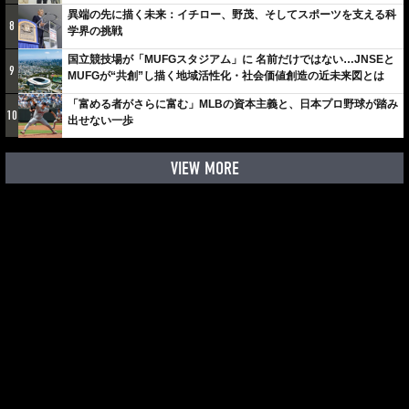
しみでしかないでしょ。川崎は、ずっと成長曲線だから」
異端の先に描く未来：イチロー、野茂、そしてスポーツを支える科
8
学界の挑戦
国立競技場が「MUFGスタジアム」に 名前だけではない…JNSEと
9
MUFGが“共創”し描く地域活性化・社会価値創造の近未来図とは
「富める者がさらに富む」MLBの資本主義と、日本プロ野球が踏み
10
出せない一歩
VIEW MORE