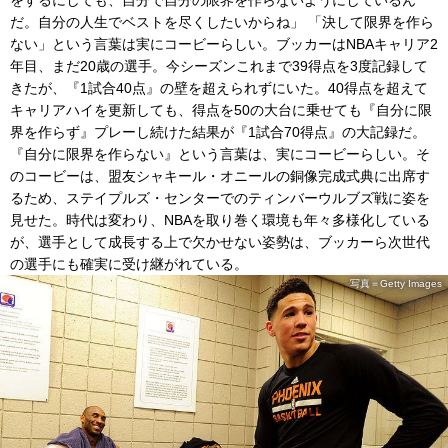
をするにしても、自分で自分の限界を作らないようにしているん
だ。自分の人生でベストを尽くしたいからね」 「決して限界を作ら
ない」という言葉は実にコービーらしい。ブッカーはNBAキャリア2
年目、まだ20歳の選手。今シーズンこれまで39得点を3度記録して
きたが、『1試合40点』の壁を超えられずにいた。40得点を超えて
キャリアハイを更新しても、得点を50の大台に乗せても『自分に限
界を作らず』プレーし続けた結果が『1試合70得点』の大記録だ。
『自分に限界を作らない』という言葉は、実にコービーらしい。そ
のコービーは、盟友シャキール・オニールの銅像完成式典に出席す
るため、ステイプルズ・センターでのティンバーウルブズ戦に姿を
見せた。時代は変わり、NBAを取り巻く環境も年々多様化している
が、選手として成長する上で欠かせない姿勢は、ブッカーら次世代
の選手にも確実に受け継がれている。
写真＝Getty Images