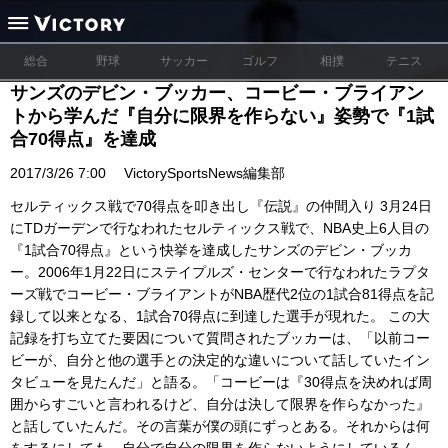
総合
野球
サッカー
ゴルフ
相撲
テニス
サンズのデビン・ブッカー、コービー・ブライアン
トから学んだ『自分に限界を作らない』姿勢で『1試
合70得点』を達成
2017/3/26 7:00
VictorySportsNews編集部
セルティックス戦で70得点を叩き出し『伝説』の仲間入り 3月24日
にTDガーデンで行なわれたセルティックス戦で、NBA史上6人目の
『1試合70得点』という快挙を達成したサンズのデビン・ブッカ
ー。2006年1月22日にステイプルズ・センターで行なわれたラプタ
ーズ戦でコービー・ブライアントがNBA歴代2位の1試合81得点を記
録して以来となる、1試合70得点に到達した選手が現れた。 この大
記録を打ち立てた要因について質問されたブッカーは、「以前コー
ビーが、自分と他の選手との決定的な違いについて話していたイン
タビューを見たんだ」と語る。「コービーは『30得点を決めれば周
囲からすごいと言われるけど、自分は決して限界を作らなかった』
と話していたんだ。その言葉が僕の頭にずっとある。それからは何