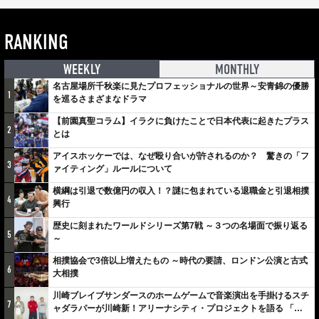
RANKING
WEEKLY
MONTHLY
名古屋場所千秋楽に見たプロフェッショナルの世界～安青錦の優勝
1
を巡るさまざまなドラマ
【前園真聖コラム】イラクに負けたことで日本代表に起きたプラス
2
とは
アイスホッケーでは、なぜ殴り合いが許されるのか？ 驚きの「フ
3
ァイティング」ルールについて
横綱は引退で数億円の収入！？謎に包まれている退職金と引退相撲
4
興行
歴史に刻まれたワールドシリーズ第7戦 ～３つの名場面で振り返る
5
～
相撲協会で3倍以上増えたもの ～時代の要請、ロンドン公演と古式
6
大相撲
川崎ブレイブサンダースのホームゲームで音楽演出を手掛けるスチ
7
ャダラパーが川崎新！アリーナシティ・プロジェクトを語る 「楽