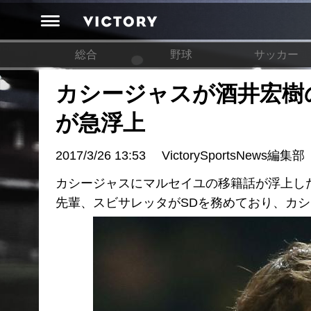
総合
野球
サッカー
カシージャスが酒井宏樹
が急浮上
2017/3/26 13:53
VictorySportsNews編集部
カシージャスにマルセイユの移籍話が浮上し
先輩、スビサレッタがSDを務めており、カ