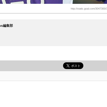
http://static.goal.com/3047300/
News編集部