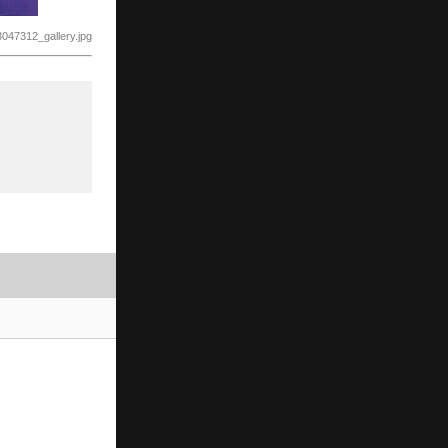
3047312_gallery.jpg