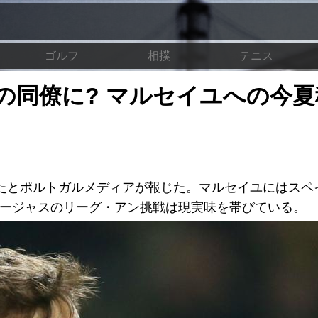
ゴルフ
相撲
テニス
の同僚に? マルセイユへの今夏
たとポルトガルメディアが報じた。マルセイユにはスペ
シージャスのリーグ・アン挑戦は現実味を帯びている。