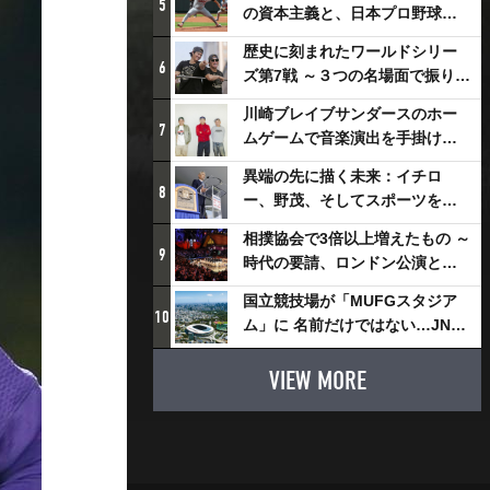
5
の資本主義と、日本プロ野球が
踏み出せない一歩
歴史に刻まれたワールドシリー
6
ズ第7戦 ～３つの名場面で振り返
る～
川崎ブレイブサンダースのホー
7
ムゲームで音楽演出を手掛ける
スチャダラパーが川崎新！アリ
異端の先に描く未来：イチロ
ーナシティ・プロジェクトを語
8
ー、野茂、そしてスポーツを支
る 「楽しみでしかないでしょ。
える科学界の挑戦
川崎は、ずっと成長曲線だか
相撲協会で3倍以上増えたもの ～
9
ら」
時代の要請、ロンドン公演と古
式大相撲
国立競技場が「MUFGスタジア
10
ム」に 名前だけではない…JNSE
とMUFGが“共創”し描く地域活
性化・社会価値創造の近未来図
VIEW MORE
とは