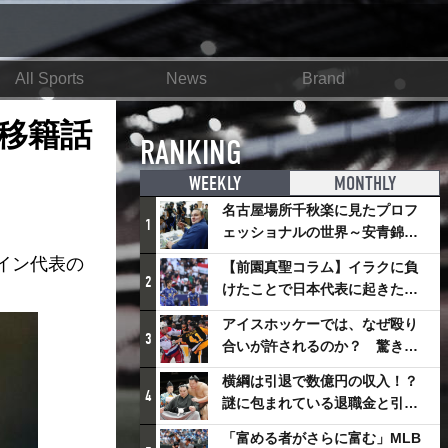
All Sports
News
Brand
移籍話
RANKING
WEEKLY
MONTHLY
名古屋場所千秋楽に見たプロフ
1
ェッショナルの世界～安青錦の
優勝を巡るさまざまなドラマ
イン代表の
【前園真聖コラム】イラクに負
2
けたことで日本代表に起きたプ
ラスとは
アイスホッケーでは、なぜ殴り
3
合いが許されるのか？ 驚きの
「ファイティング」ルールにつ
横綱は引退で数億円の収入！？
いて
4
謎に包まれている退職金と引退
相撲興行
「富める者がさらに富む」MLB