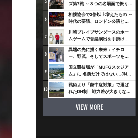
5
ズ第7戦 ～３つの名場面で振り返
る～
相撲協会で3倍以上増えたもの ～
6
時代の要請、ロンドン公演と古
式大相撲
川崎ブレイブサンダースのホー
7
ムゲームで音楽演出を手掛ける
スチャダラパーが川崎新！アリ
異端の先に描く未来：イチロ
ーナシティ・プロジェクトを語
8
ー、野茂、そしてスポーツを支
る 「楽しみでしかないでしょ。
える科学界の挑戦
川崎は、ずっと成長曲線だか
国立競技場が「MUFGスタジア
9
ら」
ム」に 名前だけではない…JNSE
とMUFGが“共創”し描く地域活
戦術より「熱中症対策」で選ば
性化・社会価値創造の近未来図
10
れたDH制 戦力差が大きくなる
とは
懸念も
VIEW MORE