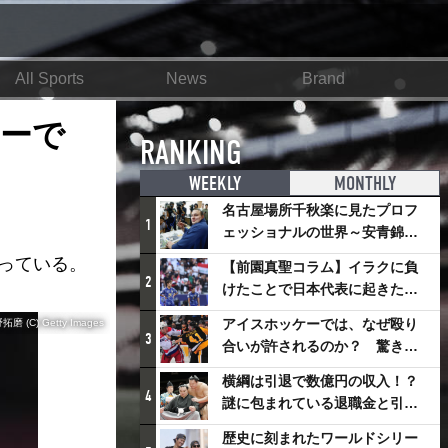
All Sports
News
Brand
ーで
RANKING
WEEKLY
MONTHLY
名古屋場所千秋楽に見たプロフ
1
ェッショナルの世界～安青錦の
優勝を巡るさまざまなドラマ
行っている。
【前園真聖コラム】イラクに負
2
けたことで日本代表に起きたプ
ラスとは
アイスホッケーでは、なぜ殴り
(C) Getty Images
3
合いが許されるのか？ 驚きの
「ファイティング」ルールにつ
横綱は引退で数億円の収入！？
いて
4
謎に包まれている退職金と引退
相撲興行
歴史に刻まれたワールドシリー