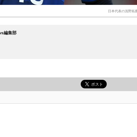
日本代表の浅野拓磨 (C)
News編集部