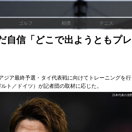
ゴルフ
相撲
テニス
だ自信「どこで出ようともプレ
ロシア アジア最終予選・タイ代表戦に向けてトレーニングを
ガルト／ドイツ）が記者団の取材に応じた。
日本代表の浅野拓磨 