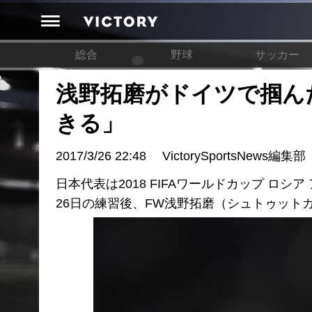
総合
野球
サッカー
浅野拓磨がドイツで掴ん
きる」
2017/3/26 22:48
VictorySportsNews編集部
日本代表は2018 FIFAワールドカップ 
26日の練習後、FW浅野拓磨（シュトゥット