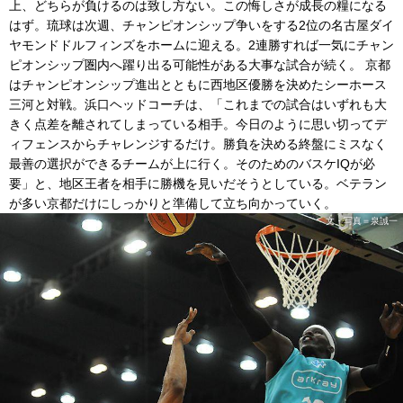
上、どちらが負けるのは致し方ない。この悔しさが成長の糧になる
はず。琉球は次週、チャンピオンシップ争いをする2位の名古屋ダイ
ヤモンドドルフィンズをホームに迎える。2連勝すれば一気にチャン
ピオンシップ圏内へ躍り出る可能性がある大事な試合が続く。 京都
はチャンピオンシップ進出とともに西地区優勝を決めたシーホース
三河と対戦。浜口ヘッドコーチは、「これまでの試合はいずれも大
きく点差を離されてしまっている相手。今日のように思い切ってデ
ィフェンスからチャレンジするだけ。勝負を決める終盤にミスなく
最善の選択ができるチームが上に行く。そのためのバスケIQが必
要」と、地区王者を相手に勝機を見いだそうとしている。ベテラン
が多い京都だけにしっかりと準備して立ち向かっていく。
文・写真＝泉誠一