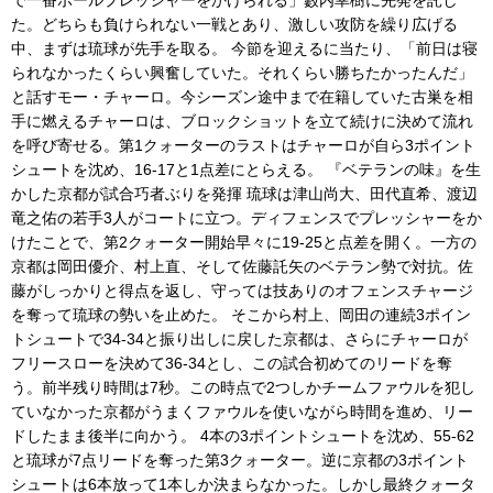
で一番ボールプレッシャーをかけられる」藪内幸樹に先発を託し
た。どちらも負けられない一戦とあり、激しい攻防を繰り広げる
中、まずは琉球が先手を取る。 今節を迎えるに当たり、「前日は寝
られなかったくらい興奮していた。それくらい勝ちたかったんだ」
と話すモー・チャーロ。今シーズン途中まで在籍していた古巣を相
手に燃えるチャーロは、ブロックショットを立て続けに決めて流れ
を呼び寄せる。第1クォーターのラストはチャーロが自ら3ポイント
シュートを沈め、16-17と1点差にとらえる。 『ベテランの味』を生
かした京都が試合巧者ぶりを発揮 琉球は津山尚大、田代直希、渡辺
竜之佑の若手3人がコートに立つ。ディフェンスでプレッシャーをか
けたことで、第2クォーター開始早々に19-25と点差を開く。一方の
京都は岡田優介、村上直、そして佐藤託矢のベテラン勢で対抗。佐
藤がしっかりと得点を返し、守っては技ありのオフェンスチャージ
を奪って琉球の勢いを止めた。 そこから村上、岡田の連続3ポイン
トシュートで34-34と振り出しに戻した京都は、さらにチャーロが
フリースローを決めて36-34とし、この試合初めてのリードを奪
う。前半残り時間は7秒。この時点で2つしかチームファウルを犯し
ていなかった京都がうまくファウルを使いながら時間を進め、リー
ドしたまま後半に向かう。 4本の3ポイントシュートを沈め、55-62
と琉球が7点リードを奪った第3クォーター。逆に京都の3ポイント
シュートは6本放って1本しか決まらなかった。しかし最終クォータ