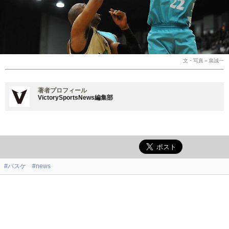
文・写真＝泉誠一
著者プロフィール
VictorySportsNews編集部
#バスケ
#news