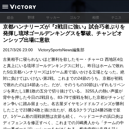
総合
野球
サッカー
ゴルフ
相撲
テニス
京都ハンナリーズが『2戦目に強い』試合巧者ぶりを
発揮し琉球ゴールデンキングスを撃破、チャンピオ
ンシップ出場に意欲
2017/3/26 23:00
VictorySportsNews編集部
古巣相手に寝られないほど勝利を欲したモー・チャーロ 西地区4位
と真上にいる琉球ゴールデンキングスに対し、昨日はホームで敗れ
た5位京都ハンナリーズは1ゲーム差で追いかける立場となった。絶
対に負けてはいけない第2戦。これまでの24節のうち、京都が初戦
で敗れたのは14節あった。だが、そのうちの10節はいずれもリベン
ジを果たし1勝1敗の五分で切り抜けている。 3255人の熱い声援が
背中を押した今日の2戦目も、83-79で接戦を制した京都がチャンピ
オン争いに踏み留まった。名古屋ダイヤモンドドルフィンズが勝利
したことで23勝24敗と抜け出たが、残る3クラブは24勝25敗で並
び、1ゲーム差の混戦状態は次節も続く。 ヘッドコーチの浜口炎は
ディフェンスを修正すべく、これまでの川嶋勇人から「チームの中