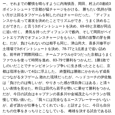
ー、それまでの鬱憤を晴らすように内海慎吾、岡田、村上の3連続3
ポイントシュートで京都が猛チャージをかける。 勝ちたい気持が強
い方が上回るタフゲームを制したのはチャーロだった。「ディフェ
ンスから走って速攻を決めたことでリズムができ、うまく決めるこ
とができた」と言う3ポイントシュートを決め、69-69と京都が同点
に追い付く。 勇気を持ったディフェンスで藪内、そして岡田がペイ
ントエリア内でオフェンスチャージをもらい、琉球の攻撃の芽を摘
む。だが、負けられないのは相手も同じ。津山尚大、喜多川修平が
土壇場で3ポイントシュートを決め、78-77と1点差まで追い詰め
る。前半終了間際同様に、チームファウルが2つだった京都はうまく
ファウルを使って時間を進め、83-79で勝利をつかんだ。1勝1敗で
しのいだことでチャンピオンシップ争いに生き残ったとともに、京
都は琉球を抜いて4位に浮上した。 終盤戦は勝敗にかかわらず成長
につながるタフゲーム 敗れた琉球だったが、ヘッドコーチの伊佐勉
は「負けたのは悔しいが、やりきった感が僕自身にはある」と清々
しい表情を見せた。昨日は田代ら若手が勢いに乗せて勝利をつかん
だが、今日の試合はキャプテンの喜多川や金城茂之らベテランが我
慢して戦い抜いた。「我々には完全なるエースプレーヤーがいない
が、必ず誰かが仕事をしてくれている」と話すように、今日も自分
たちの仕事をきっちりとこなしている。 雌雄を決する試合である以