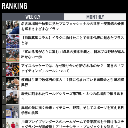
RANKING
WEEKLY
MONTHLY
名古屋場所千秋楽に見たプロフェッショナルの世界～安青錦の優勝
1
を巡るさまざまなドラマ
【前園真聖コラム】イラクに負けたことで日本代表に起きたプラス
2
とは
「富める者がさらに富む」MLBの資本主義と、日本プロ野球が踏み
3
出せない一歩
アイスホッケーでは、なぜ殴り合いが許されるのか？ 驚きの「フ
4
ァイティング」ルールについて
横綱は引退で数億円の収入！？謎に包まれている退職金と引退相撲
5
興行
歴史に刻まれたワールドシリーズ第7戦 ～３つの名場面で振り返る
6
～
異端の先に描く未来：イチロー、野茂、そしてスポーツを支える科
7
学界の挑戦
川崎ブレイブサンダースのホームゲームで音楽演出を手掛けるスチ
8
ャダラパーが川崎新！アリーナシティ・プロジェクトを語る 「楽