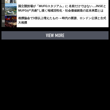
しみでしかないでしょ。川崎は、ずっと成長曲線だから」
国立競技場が「MUFGスタジアム」に 名前だけではない…JNSEと
9
MUFGが“共創”し描く地域活性化・社会価値創造の近未来図とは
相撲協会で3倍以上増えたもの ～時代の要請、ロンドン公演と古式
10
大相撲
VIEW MORE