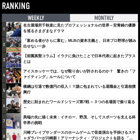
RANKING
WEEKLY
MONTHLY
名古屋場所千秋楽に見たプロフェッショナルの世界～安青錦の優勝
1
を巡るさまざまなドラマ
「富める者がさらに富む」MLBの資本主義と、日本プロ野球が踏み
2
出せない一歩
【前園真聖コラム】イラクに負けたことで日本代表に起きたプラス
3
とは
アイスホッケーでは、なぜ殴り合いが許されるのか？ 驚きの「フ
4
ァイティング」ルールについて
横綱は引退で数億円の収入！？謎に包まれている退職金と引退相撲
5
興行
歴史に刻まれたワールドシリーズ第7戦 ～３つの名場面で振り返る
6
～
異端の先に描く未来：イチロー、野茂、そしてスポーツを支える科
7
学界の挑戦
川崎ブレイブサンダースのホームゲームで音楽演出を手掛けるスチ
8
ャダラパーが川崎新！アリーナシティ・プロジェクトを語る 「楽