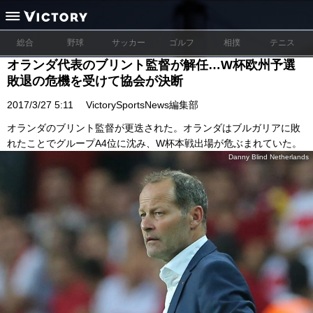
総合
野球
サッカー
ゴルフ
相撲
テニス
オランダ代表のブリント監督が解任…W杯欧州予選
敗退の危機を受けて協会が決断
2017/3/27 5:11
VictorySportsNews編集部
オランダのブリント監督が更迭された。オランダはブルガリアに敗
れたことでグループA4位に沈み、W杯本戦出場が危ぶまれていた。
Danny Blind Netherlands