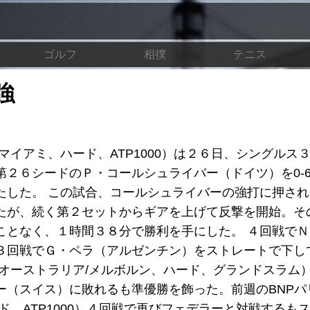
ゴルフ
相撲
テニス
強
マイアミ、ハード、ATP1000）は２６日、シングルス
シードのＰ・コールシュライバー（ドイツ）を0-6, 6-2
たした。 この試合、コールシュライバーの強打に押さ
たが、続く第２セットからギアを上げて反撃を開始。そ
ことなく、１時間３８分で勝利を手にした。 ４回戦で
３回戦でＧ・ペラ（アルゼンチン）をストレートで下し
オーストラリア/メルボルン、ハード、グランドスラム
ー（スイス）に敗れるも準優勝を飾った。前週のBNPパ
ド、ATP1000）４回戦で再びフェデラーと対戦するも