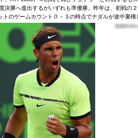
４度決勝へ進出するがいずれも準優勝。昨年は、初戦の
ットのゲームカウント０－３の時点でナダルが途中棄権
逆転勝利で3年