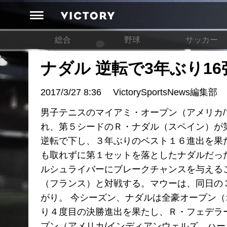
総合
野球
サッカー
ナダル 逆転で3年ぶり16
2017/3/27 8:36
VictorySportsNews編集部
男子テニスのマイアミ・オープン（アメリカ/
れ、第５シードのＲ・ナダル（スペイン）が第２６
逆転で下し、３年ぶりのベスト１６進出を果
も取れずに第１セットを落としたナダルだっ
ルシュライバーにブレークチャンスを与える
（フランス）と対戦する。マウーは、同日の
がり。 今シーズン、ナダルは全豪オープン（
り４度目の決勝進出を果たし、Ｒ・フェデラ
プン（アメリカ/インディアンウェルズ、ハー