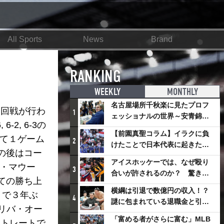
All Sports
News
Brand
RANKING
WEEKLY
MONTHLY
名古屋場所千秋楽に見たプロフ
３回戦が行わ
1
ェッショナルの世界～安青錦の
, 6-3の
優勝を巡るさまざまなドラマ
【前園真聖コラム】イラクに負
れて１ゲーム
2
けたことで日本代表に起きたプ
の後はコー
ラスとは
アイスホッケーでは、なぜ殴り
Ｎ・マウー
3
合いが許されるのか？ 驚きの
ての勝ち上
「ファイティング」ルールにつ
横綱は引退で数億円の収入！？
）で３年ぶ
いて
4
謎に包まれている退職金と引退
リバ・オー
相撲興行
「富める者がさらに富む」MLB
ストレートで