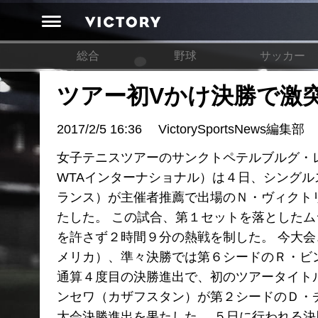
総合
野球
サッカー
ツアー初Vかけ決勝で激
2017/2/5 16:36
VictorySportsNews編集部
女子テニスツアーのサンクトペテルブルグ・
WTAインターナショナル）は４日、シング
ランス）が主催者推薦で出場のＮ・ヴィクトリアン
たした。 この試合、第１セットを落とした
を許さず２時間９分の熱戦を制した。 今大
メリカ）、準々決勝では第６シードのＲ・ビ
通算４度目の決勝進出で、初のツアータイト
ンセワ（カザフスタン）が第２シードのＤ・チブル
大会決勝進出を果たした。 ５日に行われる