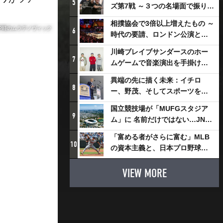
5
ズ第7戦 ～３つの名場面で振り返
る～
相撲協会で3倍以上増えたもの ～
P時のムラデノヴィック
6
時代の要請、ロンドン公演と古
式大相撲
川崎ブレイブサンダースのホー
7
ムゲームで音楽演出を手掛ける
スチャダラパーが川崎新！アリ
異端の先に描く未来：イチロ
ーナシティ・プロジェクトを語
8
ー、野茂、そしてスポーツを支
る 「楽しみでしかないでしょ。
える科学界の挑戦
川崎は、ずっと成長曲線だか
国立競技場が「MUFGスタジア
9
ら」
ム」に 名前だけではない…JNSE
とMUFGが“共創”し描く地域活
「富める者がさらに富む」MLB
性化・社会価値創造の近未来図
10
の資本主義と、日本プロ野球が
とは
踏み出せない一歩
VIEW MORE