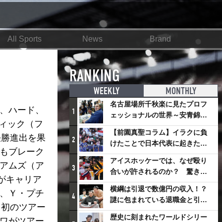
All Sports
News
Brand
RANKING
WEEKLY
MONTHLY
名古屋場所千秋楽に見たプロフ
グ、ハード、
1
ェッショナルの世界～安青錦の
ィック（フ
優勝を巡るさまざまなドラマ
【前園真聖コラム】イラクに負
決勝進出を果
2
けたことで日本代表に起きたプ
度もブレーク
ラスとは
アイスホッケーでは、なぜ殴り
リアムズ（ア
3
合いが許されるのか？ 驚きの
がキャリア
「ファイティング」ルールにつ
横綱は引退で数億円の収入！？
は、Ｙ・プチ
いて
4
謎に包まれている退職金と引退
て初のツアー
相撲興行
歴史に刻まれたワールドシリー
セワがツアー