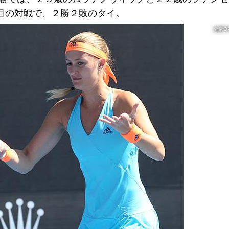
目の対戦で、２勝２敗のタイ。
全豪O