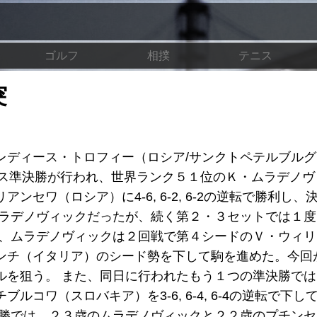
ゴルフ
相撲
テニス
突
レディース・トロフィー（ロシア/サンクトペテルブル
ルス準決勝が行われ、世界ランク５１位のＫ・ムラデノヴ
セワ（ロシア）に4-6, 6-2, 6-2の逆転で勝利し、
ムラデノヴィックだったが、続く第２・３セットでは１
会、ムラデノヴィックは２回戦で第４シードのＶ・ウィ
ンチ（イタリア）のシード勢を下して駒を進めた。今回
ルを狙う。 また、同日に行われたもう１つの準決勝で
コワ（スロバキア）を3-6, 6-4, 6-4の逆転で下し
決勝では、２３歳のムラデノヴィックと２２歳のプチン