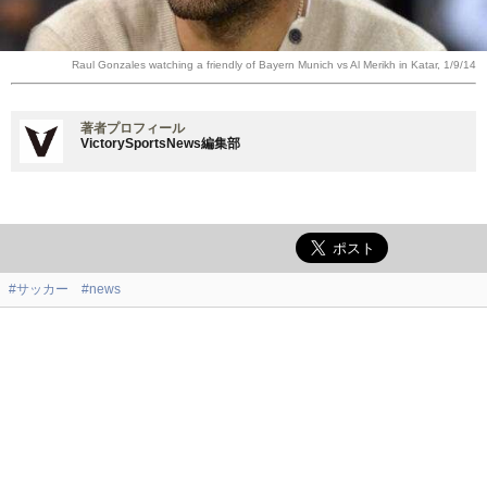
Raul Gonzales watching a friendly of Bayern Munich vs Al Merikh in Katar, 1/9/14
著者プロフィール
VictorySportsNews編集部
#サッカー
#news