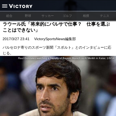
総合
野球
サッカー
ゴルフ
相撲
テニス
ラウール氏「将来的にバルサで仕事？ 仕事を選ぶ
ことはできない」
2017/3/27 23:41
VictorySportsNews編集部
バルセロナ寄りのスポーツ新聞『スポルト』とのインタビューに応
じる。
Raul Gonzales watching a friendly of Bayern Munich vs Al Merikh in Katar, 1/9/14