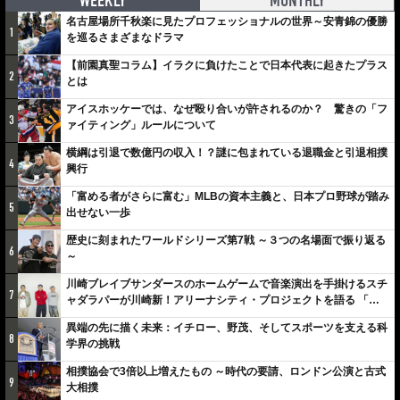
WEEKLY
MONTHLY
名古屋場所千秋楽に見たプロフェッショナルの世界～安青錦の優勝
1
を巡るさまざまなドラマ
【前園真聖コラム】イラクに負けたことで日本代表に起きたプラス
2
とは
アイスホッケーでは、なぜ殴り合いが許されるのか？ 驚きの「フ
3
ァイティング」ルールについて
横綱は引退で数億円の収入！？謎に包まれている退職金と引退相撲
4
興行
「富める者がさらに富む」MLBの資本主義と、日本プロ野球が踏み
5
出せない一歩
歴史に刻まれたワールドシリーズ第7戦 ～３つの名場面で振り返る
6
～
川崎ブレイブサンダースのホームゲームで音楽演出を手掛けるスチ
7
ャダラパーが川崎新！アリーナシティ・プロジェクトを語る 「楽
しみでしかないでしょ。川崎は、ずっと成長曲線だから」
異端の先に描く未来：イチロー、野茂、そしてスポーツを支える科
8
学界の挑戦
相撲協会で3倍以上増えたもの ～時代の要請、ロンドン公演と古式
9
大相撲