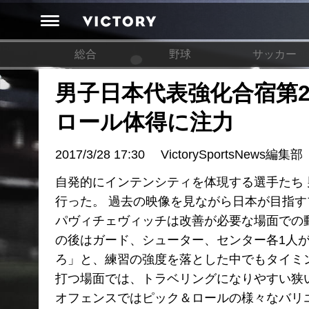
総合
野球
サッカー
男子日本代表強化合宿第
ロール体得に注力
2017/3/28 17:30
VictorySportsNews編集部
自発的にインテンシティを体現する選手たち 
行った。 過去の映像を見ながら日本が目指
パヴィチェヴィッチは改善が必要な場面での
の後はガード、シューター、センター各1人
ろ」と、練習の強度を落とした中でもタイミ
打つ場面では、トラベリングになりやすい狭
オフェンスではピック＆ロールの様々なバリ