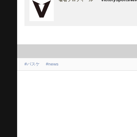
#バスケ
#news