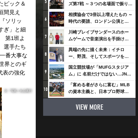
5
たピック＆
ズ第7戦 ～３つの名場面で振り返
る～
垣間見え
相撲協会で3倍以上増えたもの ～
6
る『ソリッ
時代の要請、ロンドン公演と古
式大相撲
すぎ」と細
川崎ブレイブサンダースのホー
7
 第1班よ
ムゲームで音楽演出を手掛ける
スチャダラパーが川崎新！アリ
、選手たち
異端の先に描く未来：イチロ
ーナシティ・プロジェクトを語
8
「一番大事な
ー、野茂、そしてスポーツを支
る 「楽しみでしかないでしょ。
える科学界の挑戦
世界とのギ
川崎は、ずっと成長曲線だか
国立競技場が「MUFGスタジア
9
代表の強化
ら」
ム」に 名前だけではない…JNSE
とMUFGが“共創”し描く地域活
「富める者がさらに富む」MLB
性化・社会価値創造の近未来図
10
文・写真＝丸山素行
の資本主義と、日本プロ野球が
とは
踏み出せない一歩
VIEW MORE