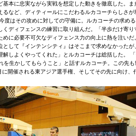
ど基本に忠実ながら実戦を想定した動きを徹底した。ま
えるなど、ディティールにこだわるルカコーチらしさが
、今度はその攻めに対しての守備に。ルカコーチの求め
しくディフェンスの練習に取り組んだ。「半歩だけ寄り
ために必要不可欠なディフェンス力の向上に熱を注いだ。
位として『インテンシティ』はそこまで求めなかったが
理解しよくやってくれた」とルカコーチは総括した。 
それを生かしてもらうこと」と話すルカコーチ。この先も
6月に開催される東アジア選手権、そしてその先に向け、