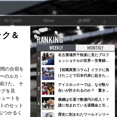
All Sports
News
Brand
ック＆
RANKING
WEEKLY
MONTHLY
名古屋場所千秋楽に見たプロフ
1
ェッショナルの世界～安青錦の
優勝を巡るさまざまなドラマ
日間の合宿を
【前園真聖コラム】イラクに負
2
けたことで日本代表に起きたプ
ザーのルカ・
ラスとは
傾けた。 そ
アイスホッケーでは、なぜ殴り
3
ングを見
合いが許されるのか？ 驚きの
「ファイティング」ルールにつ
シュートを
横綱は引退で数億円の収入！？
いて
4
ートのセット
謎に包まれている退職金と引退
相撲興行
ぶつかるく
歴史に刻まれたワールドシリー