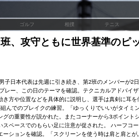
ゴルフ
相撲
テニス
2班、攻守ともに世界基準のピ
男子日本代表は先週に引き続き、第2班のメンバーが2
すプレー、この日のテーマを確認。テクニカルアドバイ
動き方や位置などを具体的に説明し、選手は真剣に耳を
が組んでのブレイクの練習。「ゆっくりでいいがタイミ
ングの重要性が説かれた。またコーナーから3ポイント
いスペースでのもらい足に注意が促された。 ハーフコ
エーションを確認。「スクリーンを使う時は肩と肩とが