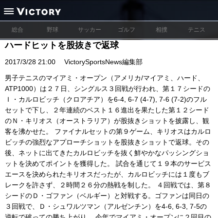
総合
野球
サッカー
ゴルフ
相撲
テニス
ハードヒットを股抜きで返球
2017/3/28 21:00
VictorySportsNews編集部
男子テニスのマイアミ・オープン（アメリカ/マイアミ、ハード、
ATP1000）は２７日、シングルス３回戦が行われ、第１７シードの
Ｉ・カルロビッチ（クロアチア）を6-4, 6-7 (4-7), 7-6 (7-2)のフル
セットで下し、２年連続のベスト１６進出を果たした第１２シード
のＮ・キリオス（オーストラリア）が股抜きショットを披露し、観
客を沸かせた。 ファイナルセットの第９ゲーム、キリオスはカルロ
ビッチの強烈なアプローチショットを股抜きショットで返球。その
後、ネットに出てきたカルロビッチを抜く鮮やかなパッシングショ
ットを決めてポイントを獲得した。 試合を通じて１９本のサービス
エースを決められたキリオスだったが、カルロビッチには１度もブ
レークを許さず、２時間２６分の熱戦を制した。 ４回戦では、第８
シードのＤ・ゴファン（ベルギー）と対戦する。ゴファンは同日の
３回戦で、Ｄ・シュワルツマン（アルゼンチン）を4-6, 6-3, 7-5の
逆転で破っての勝ち上がり。 今年でマイアミ・オープンに２回目の