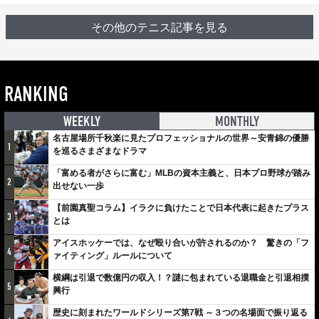
その他のテニス記事を見る
RANKING
WEEKLY
MONTHLY
名古屋場所千秋楽に見たプロフェッショナルの世界～安青錦の優勝
1
を巡るさまざまなドラマ
「富める者がさらに富む」MLBの資本主義と、日本プロ野球が踏み
2
出せない一歩
【前園真聖コラム】イラクに負けたことで日本代表に起きたプラス
3
とは
アイスホッケーでは、なぜ殴り合いが許されるのか？ 驚きの「フ
4
ァイティング」ルールについて
横綱は引退で数億円の収入！？謎に包まれている退職金と引退相撲
5
興行
歴史に刻まれたワールドシリーズ第7戦 ～３つの名場面で振り返る