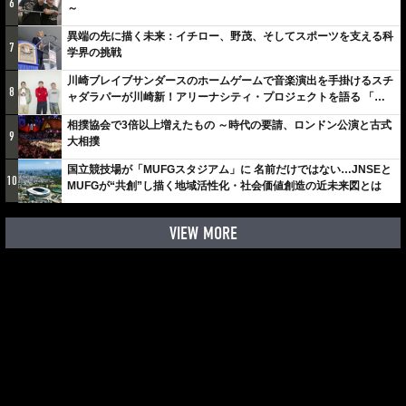
6
～
異端の先に描く未来：イチロー、野茂、そしてスポーツを支える科
7
学界の挑戦
川崎ブレイブサンダースのホームゲームで音楽演出を手掛けるスチ
8
ャダラパーが川崎新！アリーナシティ・プロジェクトを語る 「楽
しみでしかないでしょ。川崎は、ずっと成長曲線だから」
相撲協会で3倍以上増えたもの ～時代の要請、ロンドン公演と古式
9
大相撲
国立競技場が「MUFGスタジアム」に 名前だけではない…JNSEと
10
MUFGが“共創”し描く地域活性化・社会価値創造の近未来図とは
VIEW MORE