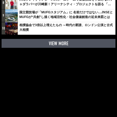
8
ャダラパーが川崎新！アリーナシティ・プロジェクトを語る 「楽
しみでしかないでしょ。川崎は、ずっと成長曲線だから」
国立競技場が「MUFGスタジアム」に 名前だけではない…JNSEと
9
MUFGが“共創”し描く地域活性化・社会価値創造の近未来図とは
相撲協会で3倍以上増えたもの ～時代の要請、ロンドン公演と古式
10
大相撲
VIEW MORE