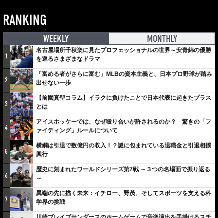
RANKING
WEEKLY
MONTHLY
名古屋場所千秋楽に見たプロフェッショナルの世界～安青錦の優勝
1
を巡るさまざまなドラマ
「富める者がさらに富む」MLBの資本主義と、日本プロ野球が踏み
2
出せない一歩
【前園真聖コラム】イラクに負けたことで日本代表に起きたプラス
3
とは
アイスホッケーでは、なぜ殴り合いが許されるのか？ 驚きの「フ
4
ァイティング」ルールについて
横綱は引退で数億円の収入！？謎に包まれている退職金と引退相撲
5
興行
歴史に刻まれたワールドシリーズ第7戦 ～３つの名場面で振り返る
6
～
異端の先に描く未来：イチロー、野茂、そしてスポーツを支える科
7
学界の挑戦
川崎ブレイブサンダースのホームゲームで音楽演出を手掛けるスチ