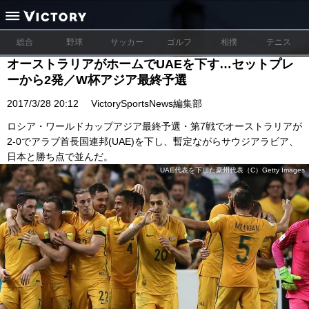
総合
野球
サッカー
ゴルフ
相撲
テニス
オーストラリアがホームでUAEを下す…セットプレ
ーから2発／W杯アジア最終予選
2017/3/28 20:12
VictorySportsNews編集部
ロシア・ワールドカップアジア最終予選・第7戦でオーストラリアが
2-0でアラブ首長国連邦(UAE)を下し、暫定ながらサウジアラビア、
日本と勝ち点で並んだ。
UAE代表を下した豪州代表（C）Getty Images