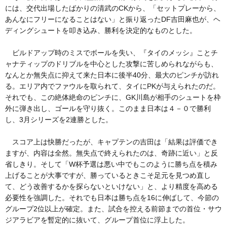
には、交代出場したばかりの清武のCKから、「セットプレーから、
あんなにフリーになることはない」と振り返ったDF吉田麻也が、ヘ
ディングシュートを叩き込み、勝利を決定的なものとした。
ビルドアップ時のミスでボールを失い、『タイのメッシ』ことチ
ャナティップのドリブルを中心とした攻撃に苦しめられながらも、
なんとか無失点に抑えて来た日本に後半40分、最大のピンチが訪れ
る。エリア内でファウルを取られて、タイにPKが与えられたのだ。
それでも、この絶体絶命のピンチに、GK川島が相手のシュートを枠
外に弾き出し、ゴールを守り抜く。このまま日本は４－０で勝利
し、3月シリーズを2連勝とした。
スコア上は快勝だったが、キャプテンの吉田は「結果は評価でき
ますが、内容は全然。無失点で終えられたのは、奇跡に近い」と反
省しきり。そして「W杯予選は悪い中でもこのように勝ち点を積み
上げることが大事ですが、勝っているときこそ足元を見つめ直し
て、どう改善するかを探らないといけない」と、より精度を高める
必要性を強調した。それでも日本は勝ち点を16に伸ばして、今節の
グループ2位以上が確定。また、試合を控える前節までの首位・サウ
ジアラビアを暫定的に抜いて、グループ首位に浮上した。