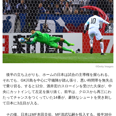
©Getty Images
後半の立ち上がりも、ホームの日本は試合の主導権を握られる。
それでも、GK川島を中心に守備陣が踏ん張り、悪い時間帯を無失点
で乗り切る。すると12分、酒井宏のスローインを受けた久保が、中
央にカットインして左足を振り抜く。前半は、クロスから再三にわ
たってチャンスをつくっていた14番が、豪快なシュートを突き刺し
て日本に3点目が入る。
その後、日本はMF本田圭佑、MF清武弘嗣を投入する。後半38分