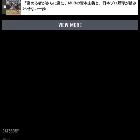
「富める者がさらに富む」MLBの資本主義と、日本プロ野球が踏み
10
出せない一歩
VIEW MORE
CATEGORY
総合