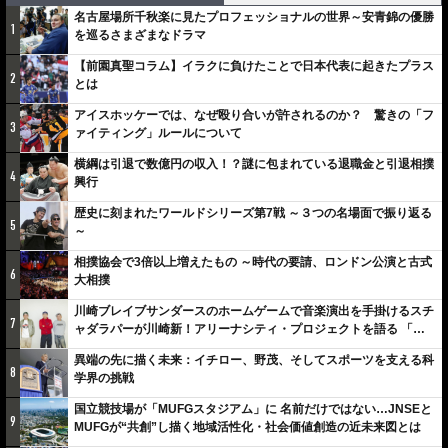
名古屋場所千秋楽に見たプロフェッショナルの世界～安青錦の優勝
1
を巡るさまざまなドラマ
【前園真聖コラム】イラクに負けたことで日本代表に起きたプラス
2
とは
アイスホッケーでは、なぜ殴り合いが許されるのか？ 驚きの「フ
3
ァイティング」ルールについて
横綱は引退で数億円の収入！？謎に包まれている退職金と引退相撲
4
興行
歴史に刻まれたワールドシリーズ第7戦 ～３つの名場面で振り返る
5
～
相撲協会で3倍以上増えたもの ～時代の要請、ロンドン公演と古式
6
大相撲
川崎ブレイブサンダースのホームゲームで音楽演出を手掛けるスチ
7
ャダラパーが川崎新！アリーナシティ・プロジェクトを語る 「楽
しみでしかないでしょ。川崎は、ずっと成長曲線だから」
異端の先に描く未来：イチロー、野茂、そしてスポーツを支える科
8
学界の挑戦
国立競技場が「MUFGスタジアム」に 名前だけではない…JNSEと
9
MUFGが“共創”し描く地域活性化・社会価値創造の近未来図とは