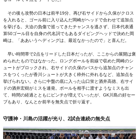
その後も攻勢の日本は前半19分、再び右サイドから久保がクロス
を入れると、ゴール前に入り込んだ岡崎がヘッドで合わせて追加点
を挙げる。大迫の負傷で巡ってきたチャンスを逃さず、日本代表通
算50ゴール目を自身の代名詞でもあるダイビングヘッドで決めた岡
崎は、「ああいうヘディングは、最近なかったので」と喜んだ。
早い時間帯で2点をリードした日本だったが、ここからの展開は褒
められたものではなかった。ロングボールを前線で収めた岡崎のシ
ュートがブロックされ、右サイドの久保のパスから追加点のチャン
スをつくったが香川シュートが大きく枠外に外れるなど、追加点を
挙げられない。さらに中盤の底に入った山口蛍と酒井高徳、右サイ
ドの酒井宏樹がミスを連発。ボールを相手に渡すようなミスも出
て、時間の経過とともにピンチが増えていったが、GK川島の好セー
ブもあり、なんとか前半を無失点で折り返す。
守護神・川島の活躍が光り、2試合連続の無失点