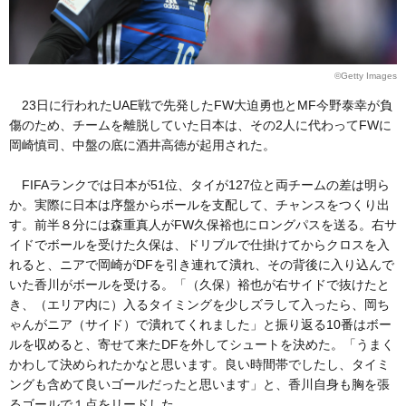
©Getty Images
23日に行われたUAE戦で先発したFW大迫勇也とMF今野泰幸が負
傷のため、チームを離脱していた日本は、その2人に代わってFWに
岡崎慎司、中盤の底に酒井高徳が起用された。
FIFAランクでは日本が51位、タイが127位と両チームの差は明ら
か。実際に日本は序盤からボールを支配して、チャンスをつくり出
す。前半８分には森重真人がFW久保裕也にロングパスを送る。右サ
イドでボールを受けた久保は、ドリブルで仕掛けてからクロスを入
れると、ニアで岡崎がDFを引き連れて潰れ、その背後に入り込んで
いた香川がボールを受ける。「（久保）裕也が右サイドで抜けたと
き、（エリア内に）入るタイミングを少しズラして入ったら、岡ち
ゃんがニア（サイド）で潰れてくれました」と振り返る10番はボー
ルを収めると、寄せて来たDFを外してシュートを決めた。「うまく
かわして決められたかなと思います。良い時間帯でしたし、タイミ
ングも含めて良いゴールだったと思います」と、香川自身も胸を張
るゴールで１点をリードした。