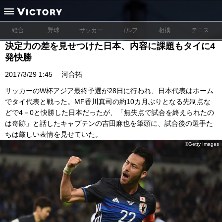
総合
野球
サッカー
ゴルフ
相撲
テニス
決定力の差を見せつけた日本、内容に課題もタイに4
発快勝
2017/3/29 1:45
河合拓
サッカーのW杯アジア最終予選が28日に行われ、日本代表はホーム
でタイ代表と戦った。MF香川真司の約10カ月ぶりとなる先制点な
どで4－0と快勝した日本だったが、「無失点で試合を終えられたの
は奇跡」と話したキャプテンの吉田麻也を筆頭に、試合後の選手た
ちは厳しい表情を見せていた。
©Getty Images