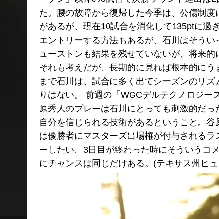
た。腰の故障から復帰した今季は、公傷制度に
があるが、現在10試合を消化して135ptに
エントリーする方法もあるが、石川はそうい
ューストンも結果を残せていないが、将来的
それも考えだが、長期的に見れば根本的にう
まで石川は、試合に多く出てシーズンのリズ
りはない。 前週の「WGCデルテクノロジー
原秀人のプレーは石川にとっても刺激的だっ
自分を信じられる技術があるということ。谷
は優勝者にマスターズ出場権が付与されるラ
ーしたい。3日目が終わった時にそういうコ
にチャンスは同じだけある。(テキサス州ヒュ