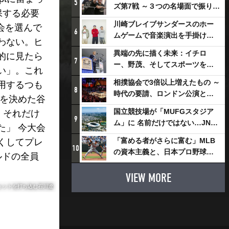
5
ズ第7戦 ～３つの名場面で振り返
保する必要
る～
川崎ブレイブサンダースのホー
会を選んで
6
ムゲームで音楽演出を手掛ける
わない。ヒ
スチャダラパーが川崎新！アリ
異端の先に描く未来：イチロ
的に見たら
ーナシティ・プロジェクトを語
7
ー、野茂、そしてスポーツを支
る 「楽しみでしかないでしょ。
い」。これ
える科学界の挑戦
川崎は、ずっと成長曲線だか
相撲協会で3倍以上増えたもの ～
用するつも
8
ら」
時代の要請、ロンドン公演と古
場を決めた谷
式大相撲
国立競技場が「MUFGスタジア
、それだけ
9
ム」に 名前だけではない…JNSE
た」 今大会
とMUFGが“共創”し描く地域活
「富める者がさらに富む」MLB
くしてプレ
性化・社会価値創造の近未来図
10
の資本主義と、日本プロ野球が
ルドの全員
とは
踏み出せない一歩
VIEW MORE
ョットを打ち込む石川遼