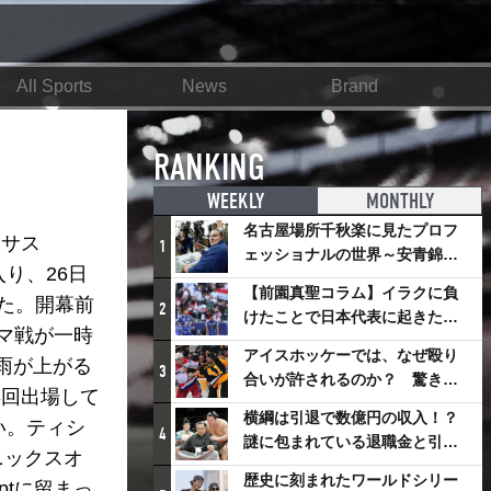
All Sports
News
Brand
RANKING
WEEKLY
MONTHLY
名古屋場所千秋楽に見たプロフ
キサス
1
ェッショナルの世界～安青錦の
入り、26日
優勝を巡るさまざまなドラマ
【前園真聖コラム】イラクに負
えた。開幕前
2
けたことで日本代表に起きたプ
マ戦が一時
ラスとは
アイスホッケーでは、なぜ殴り
雨が上がる
3
合いが許されるのか？ 驚きの
3回出場して
「ファイティング」ルールにつ
横綱は引退で数億円の収入！？
い。ティシ
いて
4
謎に包まれている退職金と引退
ニックスオ
相撲興行
歴史に刻まれたワールドシリー
tに留まっ