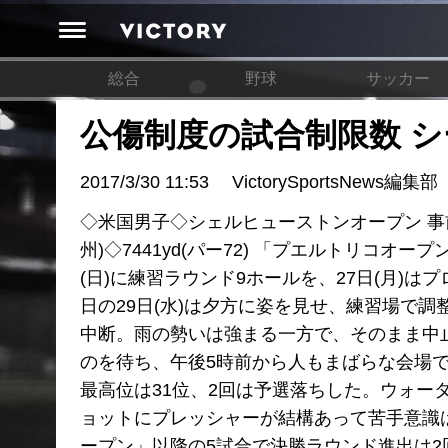
総合
野球
サッカー
公傷制度の試合制限数 
2017/3/30 11:53
VictorySportsNews編集部
◇米国男子◇シェルヒューストンオープン 事前
州)◇7441yd(パー72) 「プエルトリコ
(日)に練習ラウンド9ホールを、27日(月)
日の29日(水)は夕方に姿を見せ、練習場で
中断。雨の勢いは強まる一方で、そのまま中
のを待ち、午後5時前から人もまばらな会場で
最高位は31位、2回は予選落ちした。ウォ
ョットにプレッシャーが結構あって苦手意識
ープン」以降の5試合で決勝ラウンド進出は2