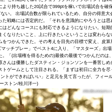
より持ち越した20試合で399ptを稼いで出場試合を確
過ぎない。 出場試合数が限られているため、自分の得意大
った戦略には否定的だ。「それを意識的にやろうとは思
にはどんなコースにも対応できるようになりたい。短期
まくなりたいこと、上に行きたいということは変わらな
ムをつかんできた。その考えを目先の目標で変え、皮算
ズマッチプレー」でベスト4に入り、「マスターズ」出
た。「(出場権を得るための)最後の最後でつかんだのは
原さんは優勝したダスティン・ジョンソンを一番苦しめ
ストゲームとして注目される。「まずは初日に全力を尽
メントができればいい」と足元を見て言ったが、フィー
ーストン/桂川洋一)
夕日に照らされながらシ