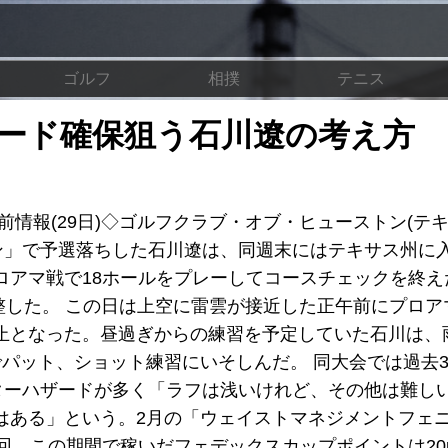
ゴルフ
相撲
テニス
シード確保狙う石川遼の考え方
情報(29日)◇ゴルフクラブ・オブ・ヒューストン(テ
オープン」で予選落ちした石川遼は、同週末にはテキサス州に
はプロアマ戦で18ホールをプレーしてコースチェックを終
調整した。 この日は上空に雷雲が接近した正午前にプロア
止となった。昼過ぎからの練習を予定していた石川は、
パット、ショット練習にいそしんだ。 同大会では過去
ーターハザードが多く「ラフは浅いけれど、その他は難し
はある」という。2月の「ウェイストマネジメントフェ
回。この期間で稼いだフェデックスカップポイントは20p