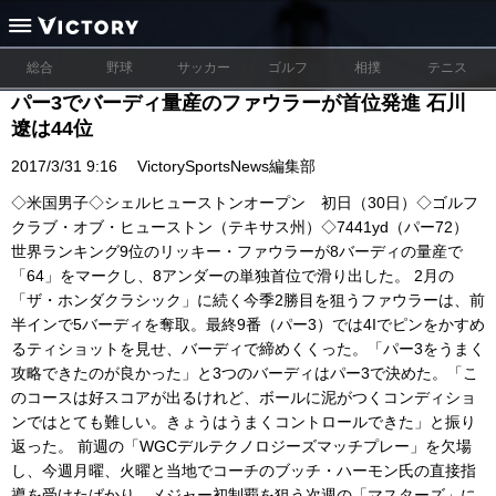
総合
野球
サッカー
ゴルフ
相撲
テニス
パー3でバーディ量産のファウラーが首位発進 石川
遼は44位
2017/3/31 9:16
VictorySportsNews編集部
◇米国男子◇シェルヒューストンオープン 初日（30日）◇ゴルフ
クラブ・オブ・ヒューストン（テキサス州）◇7441yd（パー72）
世界ランキング9位のリッキー・ファウラーが8バーディの量産で
「64」をマークし、8アンダーの単独首位で滑り出した。 2月の
「ザ・ホンダクラシック」に続く今季2勝目を狙うファウラーは、前
半インで5バーディを奪取。最終9番（パー3）では4Iでピンをかすめ
るティショットを見せ、バーディで締めくくった。「パー3をうまく
攻略できたのが良かった」と3つのバーディはパー3で決めた。「こ
のコースは好スコアが出るけれど、ボールに泥がつくコンディショ
ンではとても難しい。きょうはうまくコントロールできた」と振り
返った。 前週の「WGCデルテクノロジーズマッチプレー」を欠場
し、今週月曜、火曜と当地でコーチのブッチ・ハーモン氏の直接指
導を受けたばかり。メジャー初制覇を狙う次週の「マスターズ」に