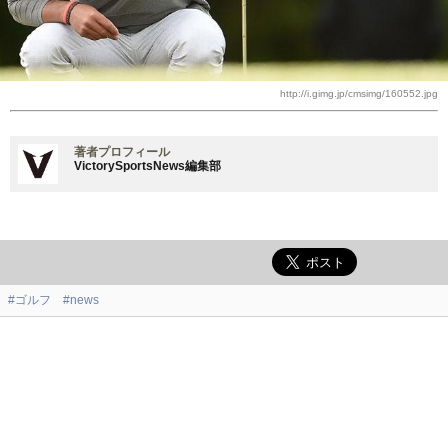
http://i.gimg.jp/cmsimg/160552.jpg
著者プロフィール
VictorySportsNews編集部
#ゴルフ
#news