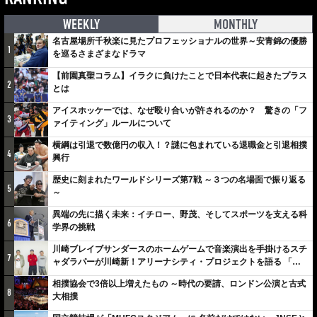
WEEKLY
MONTHLY
名古屋場所千秋楽に見たプロフェッショナルの世界～安青錦の優勝
1
を巡るさまざまなドラマ
【前園真聖コラム】イラクに負けたことで日本代表に起きたプラス
2
とは
アイスホッケーでは、なぜ殴り合いが許されるのか？ 驚きの「フ
3
ァイティング」ルールについて
横綱は引退で数億円の収入！？謎に包まれている退職金と引退相撲
4
興行
歴史に刻まれたワールドシリーズ第7戦 ～３つの名場面で振り返る
5
～
異端の先に描く未来：イチロー、野茂、そしてスポーツを支える科
6
学界の挑戦
川崎ブレイブサンダースのホームゲームで音楽演出を手掛けるスチ
7
ャダラパーが川崎新！アリーナシティ・プロジェクトを語る 「楽
しみでしかないでしょ。川崎は、ずっと成長曲線だから」
相撲協会で3倍以上増えたもの ～時代の要請、ロンドン公演と古式
8
大相撲