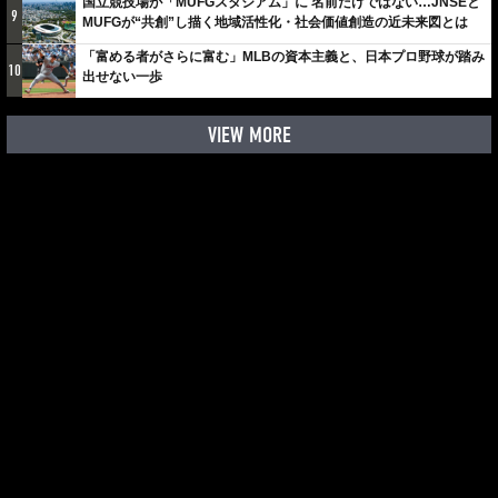
国立競技場が「MUFGスタジアム」に 名前だけではない…JNSEと
9
MUFGが“共創”し描く地域活性化・社会価値創造の近未来図とは
「富める者がさらに富む」MLBの資本主義と、日本プロ野球が踏み
10
出せない一歩
VIEW MORE