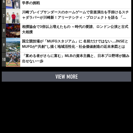
6
学界の挑戦
川崎ブレイブサンダースのホームゲームで音楽演出を手掛けるスチ
7
ャダラパーが川崎新！アリーナシティ・プロジェクトを語る 「楽
しみでしかないでしょ。川崎は、ずっと成長曲線だから」
相撲協会で3倍以上増えたもの ～時代の要請、ロンドン公演と古式
8
大相撲
国立競技場が「MUFGスタジアム」に 名前だけではない…JNSEと
9
MUFGが“共創”し描く地域活性化・社会価値創造の近未来図とは
「富める者がさらに富む」MLBの資本主義と、日本プロ野球が踏み
10
出せない一歩
VIEW MORE