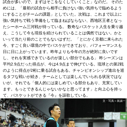
試合が多いので、まずはそこをなくしていくこと」なのだ。 そのた
めには、「最初の試合から相手に負けない強い気持ちで臨めるよう
にすることがチームの課題」としていた。次戦は、これまで以上に
強い気持ちで戦う準備をして臨まねばならない、西地区王者となっ
たシーホーム三河戦が待っている。 数奇なバスケット人生を乗り越
え、こうして今も現役を続けられていることは偶然ではない。かと
いって当たり前のことでもないはずだ。 「とにかく京都に来られた
今、すごく良い環境の中でバスケができており、パフォーマンスも
日に日に上がっています。昨年よりも今年の方が絶対に良いです
し、それを実感できているのが楽しい部分でもある」 昨シーズンは
平均2.9点だった得点が、今は4.9点まで伸びている。琉球との第2戦
のように得点が2桁に乗る試合もある。チャンピオンシップ進出を巡
るタフな戦いが続き、チームとしては楽しんでいられる状況ではな
いが、それでも「個人的には楽しめている部分もあり、充実してい
ます。もっとできるんじゃないかなと思ってます」と向上心を持っ
て、バスケットができる『今』を謳歌している。
文・写真＝泉誠一