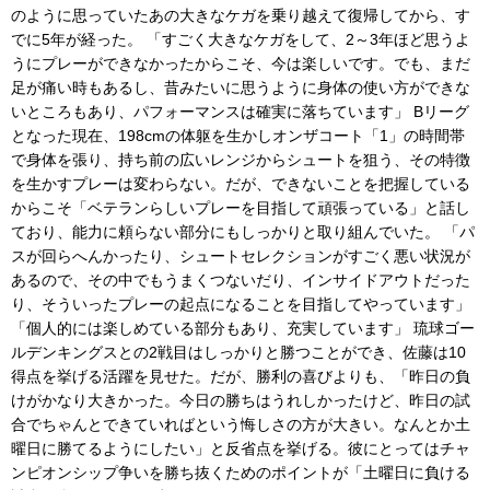
のように思っていたあの大きなケガを乗り越えて復帰してから、す
でに5年が経った。 「すごく大きなケガをして、2～3年ほど思うよ
うにプレーができなかったからこそ、今は楽しいです。でも、まだ
足が痛い時もあるし、昔みたいに思うように身体の使い方ができな
いところもあり、パフォーマンスは確実に落ちています」 Bリーグ
となった現在、198cmの体躯を生かしオンザコート「1」の時間帯
で身体を張り、持ち前の広いレンジからシュートを狙う、その特徴
を生かすプレーは変わらない。だが、できないことを把握している
からこそ「ベテランらしいプレーを目指して頑張っている」と話し
ており、能力に頼らない部分にもしっかりと取り組んでいた。 「パ
スが回らへんかったり、シュートセレクションがすごく悪い状況が
あるので、その中でもうまくつないだり、インサイドアウトだった
り、そういったプレーの起点になることを目指してやっています」
「個人的には楽しめている部分もあり、充実しています」 琉球ゴー
ルデンキングスとの2戦目はしっかりと勝つことができ、佐藤は10
得点を挙げる活躍を見せた。だが、勝利の喜びよりも、「昨日の負
けがかなり大きかった。今日の勝ちはうれしかったけど、昨日の試
合でちゃんとできていればという悔しさの方が大きい。なんとか土
曜日に勝てるようにしたい」と反省点を挙げる。彼にとってはチャ
ンピオンシップ争いを勝ち抜くためのポイントが「土曜日に負ける