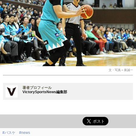
文・写真＝泉誠一
著者プロフィール
VictorySportsNews編集部
#バスケ
#news