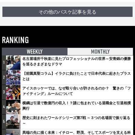
その他のバスケ記事を見る
RANKING
WEEKLY
MONTHLY
名古屋場所千秋楽に見たプロフェッショナルの世界～安青錦の優勝
1
を巡るさまざまなドラマ
【前園真聖コラム】イラクに負けたことで日本代表に起きたプラス
2
とは
アイスホッケーでは、なぜ殴り合いが許されるのか？ 驚きの「フ
3
ァイティング」ルールについて
横綱は引退で数億円の収入！？謎に包まれている退職金と引退相撲
4
興行
歴史に刻まれたワールドシリーズ第7戦 ～３つの名場面で振り返る
5
～
異端の先に描く未来：イチロー、野茂、そしてスポーツを支える科