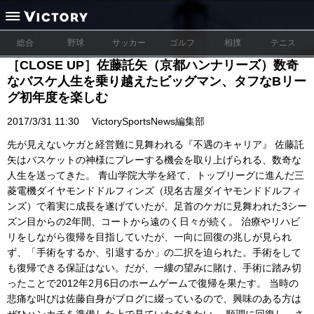
総合
野球
サッカー
ゴルフ
相撲
テニス
［CLOSE UP］佐藤託矢（京都ハンナリーズ）数奇
なバスケ人生を乗り越えたビッグマン、タフなBリー
グ初年度を楽しむ
2017/3/31 11:30
VictorySportsNews編集部
先が見えないケガと経営難に見舞われる『不遇のキャリア』 佐藤託
矢はバスケットの神様にプレーする機会を取り上げられる、数奇な
人生を送ってきた。 青山学院大学を経て、トップリーグに進んだ三
菱電機ダイヤモンドドルフィンズ（現名古屋ダイヤモンドドルフィ
ンズ）で着実に成長を遂げていたが、足首のケガに見舞われた3シー
ズン目からの2年間、コートから遠のく日々が続く。 治療やリハビ
リをしながら復帰を目指していたが、一向に回復の兆しが見られ
ず、「手術をするか、引退するか」の二択を迫られた。手術をして
も復帰できる保証はない。だが、一縷の望みに賭け、手術に踏み切
ったことで2012年2月6日のホームゲームで復帰を果たす。 当時の
悲痛な叫びは佐藤自身がブログに綴っているので、興味のある方は