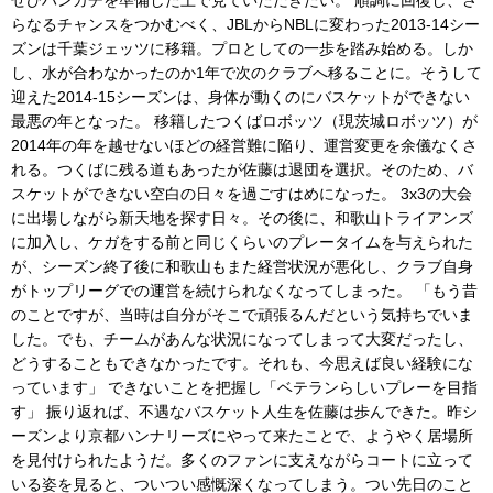
ぜひハンカチを準備した上で見ていただきたい。 順調に回復し、さ
らなるチャンスをつかむべく、JBLからNBLに変わった2013-14シー
ズンは千葉ジェッツに移籍。プロとしての一歩を踏み始める。しか
し、水が合わなかったのか1年で次のクラブへ移ることに。そうして
迎えた2014-15シーズンは、身体が動くのにバスケットができない
最悪の年となった。 移籍したつくばロボッツ（現茨城ロボッツ）が
2014年の年を越せないほどの経営難に陥り、運営変更を余儀なくさ
れる。つくばに残る道もあったが佐藤は退団を選択。そのため、バ
スケットができない空白の日々を過ごすはめになった。 3x3の大会
に出場しながら新天地を探す日々。その後に、和歌山トライアンズ
に加入し、ケガをする前と同じくらいのプレータイムを与えられた
が、シーズン終了後に和歌山もまた経営状況が悪化し、クラブ自身
がトップリーグでの運営を続けられなくなってしまった。 「もう昔
のことですが、当時は自分がそこで頑張るんだという気持ちでいま
した。でも、チームがあんな状況になってしまって大変だったし、
どうすることもできなかったです。それも、今思えば良い経験にな
っています」 できないことを把握し「ベテランらしいプレーを目指
す」 振り返れば、不遇なバスケット人生を佐藤は歩んできた。昨シ
ーズンより京都ハンナリーズにやって来たことで、ようやく居場所
を見付けられたようだ。多くのファンに支えながらコートに立って
いる姿を見ると、ついつい感慨深くなってしまう。つい先日のこと