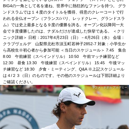
BIG4の一角として名を連ね、世界中に熱狂的なファンを持つ。 グラ
ンドスラムでは１４度のタイトルを獲得、得意のクレーコートで行
われる全仏オープン（フランス/パリ、レッドクレー、グランドスラ
ム）では史上最多となる９度の優勝を誇る。オープン化以降同一大
会で９度優勝したのは、ナダルだけが達成した快挙である。 ＜クリ
ニック詳細＞ 日程：2017年4月23日（日）－4月26日（水） 会場：
クラブヴェルデ 山梨県北杜市須玉町若神子2852-7 対象：小学生か
ら高校生※初心者から参加可能 ＜当日のスケジュール＞ 7:45 集合
8:00 午前練習（スペインドリル） 10:50 午前マッチ練習など
12:30 昼食 13:30 午後練習（スペインドリル） 15:45 午後マッ
チ練習など 18:30 夕食・ミーティング、Q&A ※上記スケジュール
は４/２３（日）のものです。その他のスケジュールは下部詳細より
ご確認ください。
ラファ・ナダル アカデミー