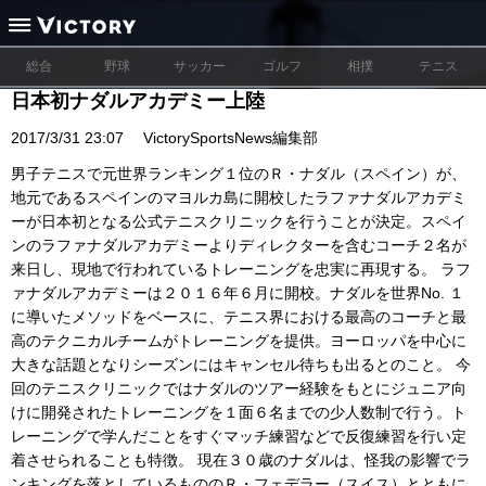
総合
野球
サッカー
ゴルフ
相撲
テニス
日本初ナダルアカデミー上陸
2017/3/31 23:07
VictorySportsNews編集部
男子テニスで元世界ランキング１位のＲ・ナダル（スペイン）が、
地元であるスペインのマヨルカ島に開校したラファナダルアカデミ
ーが日本初となる公式テニスクリニックを行うことが決定。スペイ
ンのラファナダルアカデミーよりディレクターを含むコーチ２名が
来日し、現地で行われているトレーニングを忠実に再現する。 ラフ
ァナダルアカデミーは２０１６年６月に開校。ナダルを世界No. １
に導いたメソッドをベースに、テニス界における最高のコーチと最
高のテクニカルチームがトレーニングを提供。ヨーロッパを中心に
大きな話題となりシーズンにはキャンセル待ちも出るとのこと。 今
回のテニスクリニックではナダルのツアー経験をもとにジュニア向
けに開発されたトレーニングを１面６名までの少人数制で行う。ト
レーニングで学んだことをすぐマッチ練習などで反復練習を行い定
着させられることも特徴。 現在３０歳のナダルは、怪我の影響でラ
ンキングを落としているもののＲ・フェデラー（スイス）とともに