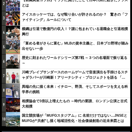
2
とは
アイスホッケーでは、なぜ殴り合いが許されるのか？ 驚きの「フ
3
ァイティング」ルールについて
横綱は引退で数億円の収入！？謎に包まれている退職金と引退相撲
4
興行
「富める者がさらに富む」MLBの資本主義と、日本プロ野球が踏み
5
出せない一歩
歴史に刻まれたワールドシリーズ第7戦 ～３つの名場面で振り返る
6
～
川崎ブレイブサンダースのホームゲームで音楽演出を手掛けるスチ
7
ャダラパーが川崎新！アリーナシティ・プロジェクトを語る 「楽
しみでしかないでしょ。川崎は、ずっと成長曲線だから」
異端の先に描く未来：イチロー、野茂、そしてスポーツを支える科
8
学界の挑戦
相撲協会で3倍以上増えたもの ～時代の要請、ロンドン公演と古式
9
大相撲
国立競技場が「MUFGスタジアム」に 名前だけではない…JNSEと
10
MUFGが“共創”し描く地域活性化・社会価値創造の近未来図とは