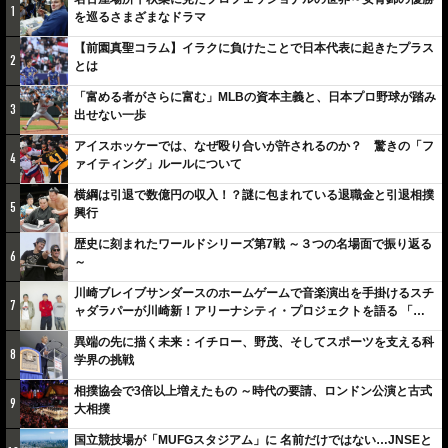
1
を巡るさまざまなドラマ
【前園真聖コラム】イラクに負けたことで日本代表に起きたプラス
2
とは
「富める者がさらに富む」MLBの資本主義と、日本プロ野球が踏み
3
出せない一歩
アイスホッケーでは、なぜ殴り合いが許されるのか？ 驚きの「フ
4
ァイティング」ルールについて
横綱は引退で数億円の収入！？謎に包まれている退職金と引退相撲
5
興行
歴史に刻まれたワールドシリーズ第7戦 ～３つの名場面で振り返る
6
～
川崎ブレイブサンダースのホームゲームで音楽演出を手掛けるスチ
7
ャダラパーが川崎新！アリーナシティ・プロジェクトを語る 「楽
しみでしかないでしょ。川崎は、ずっと成長曲線だから」
異端の先に描く未来：イチロー、野茂、そしてスポーツを支える科
8
学界の挑戦
相撲協会で3倍以上増えたもの ～時代の要請、ロンドン公演と古式
9
大相撲
国立競技場が「MUFGスタジアム」に 名前だけではない…JNSEと