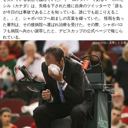
シル（カナダ）は、失格を下された後に自身のツイッターで「誰も
が今日のは事故であることを知っている。誰にでも起こりえるこ
と。」と、シャポバロフへ励ましの言葉を綴っていた。 怪我を負っ
た審判は、その後病院へ運ばれ治療を受けた。その際、シャポバロ
フも病院へ向かい謝罪したと、デビスカップの公式ページで報じら
れている。
ボールが目に直撃した主審