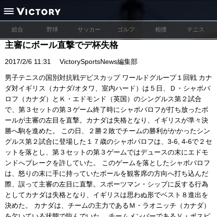
総合
野球
サッカー
ゴルフ
相撲
テニス
主審にボール直撃でデ杯失格
2017/2/6 11:31
VictorySportsNews編集部
男子テニスの国別対抗戦デビスカップ ワールドグループ１回戦 カナ
ダ対イギリス（カナダ/オタワ、室内ハード）は５日、Ｄ・シャポバ
ロフ（カナダ）とＫ・エドモンド（英国）のシングルス第２試合
で、第３セットの第３ゲーム終了時にシャポバロフが打ち放ったボ
ールが主審の左目を直撃。カナダは失格となり、イギリスが準々決
勝へ駒を進めた。 この日、２勝２敗でチームの勝利がかかったシン
グルス第２試合に登場した１７歳のシャポバロフは、3-6, 4-6で２セ
ットを落とし、第３セットの第３ゲームではデュースの末にエドモ
ンドへブレークを許していた。 このゲームを落としたシャポバロフ
は、怒りの末に手に持っていたボールを観客席の方向へ打ち込んだ
際、誤って主審の左目に直撃。スポーツマン・シップに反する行為
としてカナダは失格となり、イギリスは思わぬ形でベスト８進出を
決めた。 カナダは、チームの主力であるＭ・ラオニッチ（カナダ）
を欠いている状態で臨んでいた。 チームメンバーであるＶ・ポスピ