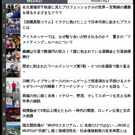
WEEKLY
MONTHLY
名古屋場所千秋楽に見たプロフェッショナルの世界～安青錦の優勝
1
を巡るさまざまなドラマ
【前園真聖コラム】イラクに負けたことで日本代表に起きたプラス
2
とは
アイスホッケーでは、なぜ殴り合いが許されるのか？ 驚きの「フ
3
ァイティング」ルールについて
横綱は引退で数億円の収入！？謎に包まれている退職金と引退相撲
4
興行
歴史に刻まれたワールドシリーズ第7戦 ～３つの名場面で振り返る
5
～
川崎ブレイブサンダースのホームゲームで音楽演出を手掛けるスチ
6
ャダラパーが川崎新！アリーナシティ・プロジェクトを語る 「楽
しみでしかないでしょ。川崎は、ずっと成長曲線だから」
異端の先に描く未来：イチロー、野茂、そしてスポーツを支える科
7
学界の挑戦
相撲協会で3倍以上増えたもの ～時代の要請、ロンドン公演と古式
8
大相撲
国立競技場が「MUFGスタジアム」に 名前だけではない…JNSEと
9
MUFGが“共創”し描く地域活性化・社会価値創造の近未来図とは