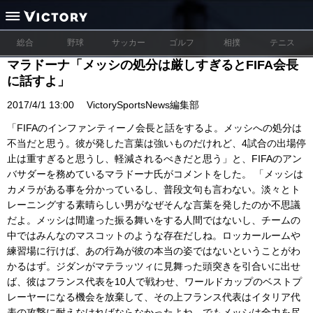
総合
野球
サッカー
ゴルフ
相撲
テニス
マラドーナ「メッシの処分は厳しすぎるとFIFA会長
に話すよ」
2017/4/1 13:00
VictorySportsNews編集部
「FIFAのインファンティーノ会長と話をするよ。メッシへの処分は
不当だと思う。彼が発した言葉は強いものだけれど、4試合の出場停
止は重すぎると思うし、軽減されるべきだと思う」と、FIFAのアン
バサダーを務めているマラドーナ氏がコメントをした。 「メッシは
カメラがある事を分かっているし、普段文句も言わない。淡々とト
レーニングする素晴らしい男がなぜそんな言葉を発したのか不思議
だよ。メッシは間違った振る舞いをする人間ではないし、チームの
中ではみんなのマスコットのような存在だしね。ロッカールームや
練習場に行けば、あの行為が彼の本当の姿ではないということがわ
かるはず。ジダンがマテラッツィに見舞った頭突きを引合いに出せ
ば、彼はフランス代表を10人で戦わせ、ワールドカップのベストプ
レーヤーになる機会を放棄して、その上フランス代表はイタリア代
表の攻撃に耐えなければならなかったよね。でもメッシは全力を尽