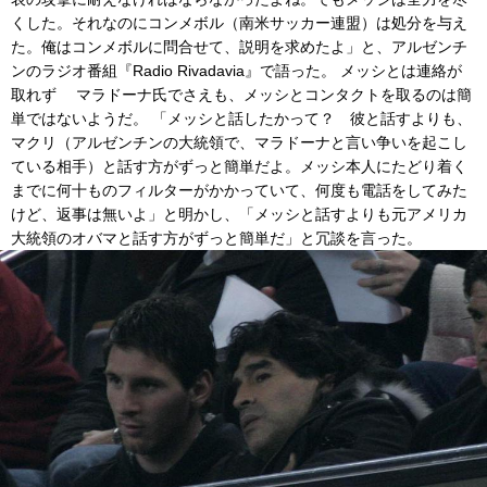
くした。それなのにコンメボル（南米サッカー連盟）は処分を与え
た。俺はコンメボルに問合せて、説明を求めたよ」と、アルゼンチ
ンのラジオ番組『Radio Rivadavia』で語った。 メッシとは連絡が
取れず マラドーナ氏でさえも、メッシとコンタクトを取るのは簡
単ではないようだ。 「メッシと話したかって？ 彼と話すよりも、
マクリ（アルゼンチンの大統領で、マラドーナと言い争いを起こし
ている相手）と話す方がずっと簡単だよ。メッシ本人にたどり着く
までに何十ものフィルターがかかっていて、何度も電話をしてみた
けど、返事は無いよ」と明かし、「メッシと話すよりも元アメリカ
大統領のオバマと話す方がずっと簡単だ」と冗談を言った。