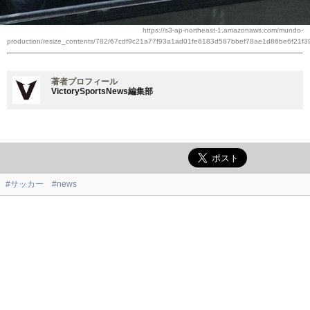
https://s3-ap-northeast-1.amazonaws.com/mundo-
production/resize_contents/782/67cdf9c21a77f93a1ad01fe6183d587bbef78ae1d86be6f21f3
著者プロフィール
VictorySportsNews編集部
#サッカー
#news