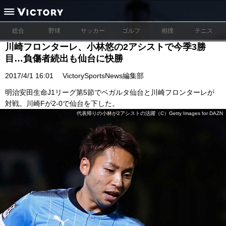
総合
野球
サッカー
ゴルフ
相撲
テニス
川崎フロンターレ、小林悠の2アシストで今季3勝
目…負傷者続出も仙台に快勝
2017/4/1 16:01
VictorySportsNews編集部
明治安田生命J1リーグ第5節でベガルタ仙台と川崎フロンターレが
対戦。川崎Fが2-0で仙台を下した。
代表帰りの小林が2アシストの活躍（C）Getty Images for DAZN