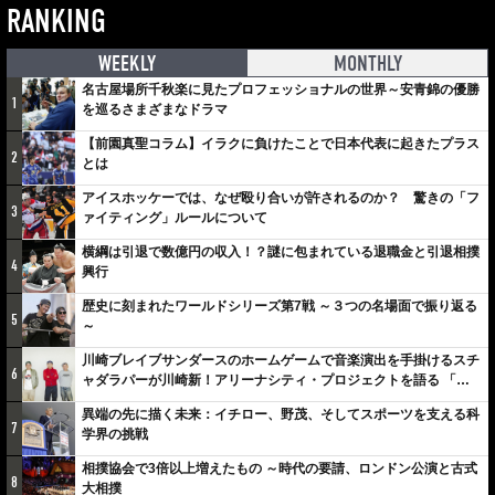
RANKING
WEEKLY
MONTHLY
名古屋場所千秋楽に見たプロフェッショナルの世界～安青錦の優勝
1
を巡るさまざまなドラマ
【前園真聖コラム】イラクに負けたことで日本代表に起きたプラス
2
とは
アイスホッケーでは、なぜ殴り合いが許されるのか？ 驚きの「フ
3
ァイティング」ルールについて
横綱は引退で数億円の収入！？謎に包まれている退職金と引退相撲
4
興行
歴史に刻まれたワールドシリーズ第7戦 ～３つの名場面で振り返る
5
～
川崎ブレイブサンダースのホームゲームで音楽演出を手掛けるスチ
6
ャダラパーが川崎新！アリーナシティ・プロジェクトを語る 「楽
しみでしかないでしょ。川崎は、ずっと成長曲線だから」
異端の先に描く未来：イチロー、野茂、そしてスポーツを支える科
7
学界の挑戦
相撲協会で3倍以上増えたもの ～時代の要請、ロンドン公演と古式
8
大相撲