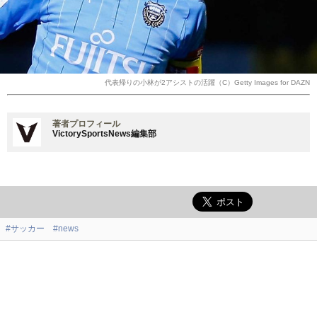
代表帰りの小林が2アシストの活躍（C）Getty Images for DAZN
著者プロフィール
VictorySportsNews編集部
#サッカー
#news