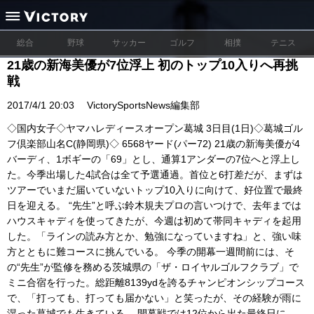
総合
野球
サッカー
ゴルフ
相撲
テニス
21歳の新海美優が7位浮上 初のトップ10入りへ再挑
戦
2017/4/1 20:03
VictorySportsNews編集部
◇国内女子◇ヤマハレディースオープン葛城 3日目(1日)◇葛城ゴル
フ倶楽部山名C(静岡県)◇ 6568ヤード(パー72) 21歳の新海美優が4
バーディ、1ボギーの「69」とし、通算1アンダーの7位へと浮上し
た。今季出場した4試合は全て予選通過。首位と6打差だが、まずは
ツアーでいまだ届いていないトップ10入りに向けて、好位置で最終
日を迎える。 “先生”と呼ぶ鈴木規夫プロの言いつけで、去年までは
ハウスキャディを使ってきたが、今週は初めて帯同キャディを起用
した。「ラインの読み方とか、勉強になっていますね」と、強い味
方とともに難コースに挑んでいる。 今季の開幕一週間前には、そ
の“先生”が監修を務める茨城県の「ザ・ロイヤルゴルフクラブ」で
ミニ合宿を行った。総距離8139ydを誇るチャンピオンシップコース
で、「打っても、打っても届かない」と笑ったが、その経験が雨に
湿った葛城でも生きている。 開幕戦では12位から出た最終日に