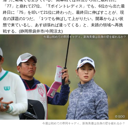
「77」と崩れて27位。「Tポイントレディス」でも、6位から出た最
終日に「75」を叩いて21位に終わった。最終日に伸ばすことが、現
在の課題の1つだ。「1つでも伸ばして上がりたい。開幕からよい状
態で来ているし、あす頑張れば違ってくる」と、未踏の領域へ再挑
戦する。(静岡県袋井市/今岡涼太)
今週は初めての帯同キャディ。新海美優は自身の壁を破れるか？
今週は初めての帯同キャディ。新海美優は自身の壁を破れるか？