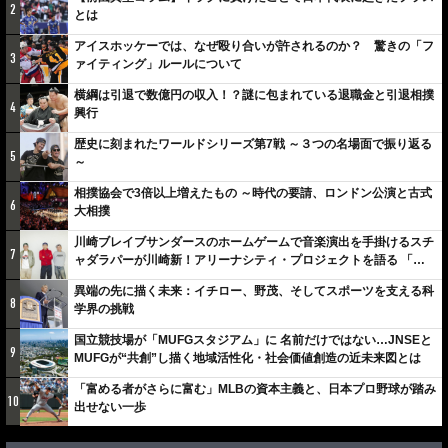
2
とは
アイスホッケーでは、なぜ殴り合いが許されるのか？ 驚きの「フ
3
ァイティング」ルールについて
横綱は引退で数億円の収入！？謎に包まれている退職金と引退相撲
4
興行
歴史に刻まれたワールドシリーズ第7戦 ～３つの名場面で振り返る
5
～
相撲協会で3倍以上増えたもの ～時代の要請、ロンドン公演と古式
6
大相撲
川崎ブレイブサンダースのホームゲームで音楽演出を手掛けるスチ
7
ャダラパーが川崎新！アリーナシティ・プロジェクトを語る 「楽
しみでしかないでしょ。川崎は、ずっと成長曲線だから」
異端の先に描く未来：イチロー、野茂、そしてスポーツを支える科
8
学界の挑戦
国立競技場が「MUFGスタジアム」に 名前だけではない…JNSEと
9
MUFGが“共創”し描く地域活性化・社会価値創造の近未来図とは
「富める者がさらに富む」MLBの資本主義と、日本プロ野球が踏み
10
出せない一歩