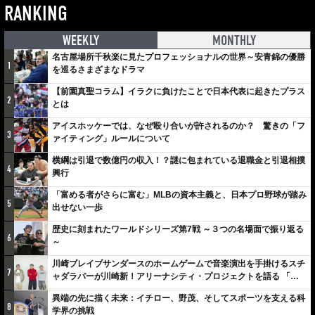
RANKING
WEEKLY
MONTHLY
名古屋場所千秋楽に見たプロフェッショナルの世界～安青錦の優勝
1
を巡るさまざまなドラマ
【前園真聖コラム】イラクに負けたことで日本代表に起きたプラス
2
とは
アイスホッケーでは、なぜ殴り合いが許されるのか？ 驚きの「フ
3
ァイティング」ルールについて
横綱は引退で数億円の収入！？謎に包まれている退職金と引退相撲
4
興行
「富める者がさらに富む」MLBの資本主義と、日本プロ野球が踏み
5
出せない一歩
歴史に刻まれたワールドシリーズ第7戦 ～３つの名場面で振り返る
6
～
川崎ブレイブサンダースのホームゲームで音楽演出を手掛けるスチ
7
ャダラパーが川崎新！アリーナシティ・プロジェクトを語る 「楽
しみでしかないでしょ。川崎は、ずっと成長曲線だから」
異端の先に描く未来：イチロー、野茂、そしてスポーツを支える科
8
学界の挑戦