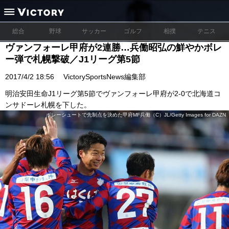
総合
野球
サッカー
ゴルフ
相撲
テニス
ヴァンフォーレ甲府が2連勝…兵働昭弘の鮮やかボレ
ー弾で札幌撃破／J1リーグ第5節
2017/4/2 18:56
VictorySportsNews編集部
明治安田生命J1リーグ第5節でヴァンフォーレ甲府が2-0で北海道コ
ンサドーレ札幌を下した。
ボレーシュートで先制点を決めた甲府MF兵働（C）JL/Getty Images for DAZN