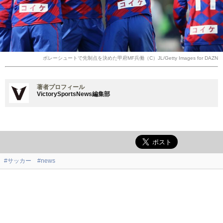
ボレーシュートで先制点を決めた甲府MF兵働（C）JL/Getty Images for DAZN
著者プロフィール
VictorySportsNews編集部
#サッカー
#news