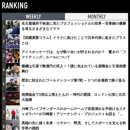
RANKING
WEEKLY
MONTHLY
名古屋場所千秋楽に見たプロフェッショナルの世界～安青錦の優勝
1
を巡るさまざまなドラマ
【前園真聖コラム】イラクに負けたことで日本代表に起きたプラス
2
とは
アイスホッケーでは、なぜ殴り合いが許されるのか？ 驚きの「フ
3
ァイティング」ルールについて
横綱は引退で数億円の収入！？謎に包まれている退職金と引退相撲
4
興行
歴史に刻まれたワールドシリーズ第7戦 ～３つの名場面で振り返る
5
～
相撲協会で3倍以上増えたもの ～時代の要請、ロンドン公演と古式
6
大相撲
川崎ブレイブサンダースのホームゲームで音楽演出を手掛けるスチ
7
ャダラパーが川崎新！アリーナシティ・プロジェクトを語る 「楽
しみでしかないでしょ。川崎は、ずっと成長曲線だから」
異端の先に描く未来：イチロー、野茂、そしてスポーツを支える科
8
学界の挑戦