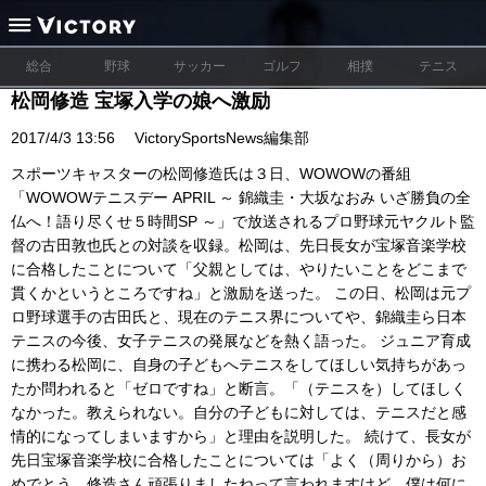
総合
野球
サッカー
ゴルフ
相撲
テニス
松岡修造 宝塚入学の娘へ激励
2017/4/3 13:56
VictorySportsNews編集部
スポーツキャスターの松岡修造氏は３日、WOWOWの番組
「WOWOWテニスデー APRIL ～ 錦織圭・大坂なおみ いざ勝負の全
仏へ！語り尽くせ５時間SP ～」で放送されるプロ野球元ヤクルト監
督の古田敦也氏との対談を収録。松岡は、先日長女が宝塚音楽学校
に合格したことについて「父親としては、やりたいことをどこまで
貫くかというところですね」と激励を送った。 この日、松岡は元プ
ロ野球選手の古田氏と、現在のテニス界についてや、錦織圭ら日本
テニスの今後、女子テニスの発展などを熱く語った。 ジュニア育成
に携わる松岡に、自身の子どもへテニスをしてほしい気持ちがあっ
たか問われると「ゼロですね」と断言。「（テニスを）してほしく
なかった。教えられない。自分の子どもに対しては、テニスだと感
情的になってしまいますから」と理由を説明した。 続けて、長女が
先日宝塚音楽学校に合格したことについては「よく（周りから）お
めでとう、修造さん頑張りましたねって言われますけど、僕は何に