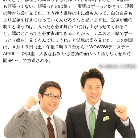
も頑張ってない。頑張ったのは娘」 「宝塚はずーっと好きで、現役
の時から必ず見てた。そうゆう世界の中に娘も入って、自分自身も
より宝塚を好きになっていくんだろうなと思いますね。宝塚が他の
劇団と違うのは、入ったら必ず舞台にだけは上がらせてくれるこ
と。端のところでも必ず参加できる。だから、テニスと一緒でずー
っと（娘を）見てるんでしょうね」と父親の姿を見せた。 この対談
は、４月１５日（土）午後０時３０分から「WOWOWテニスデー
APRIL ～ 錦織圭・大坂なおみ いざ勝負の全仏へ！語り尽くせ５時
間SP ～」で放送される。
娘へ激励を送った松岡修造