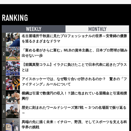
RANKING
WEEKLY
MONTHLY
名古屋場所千秋楽に見たプロフェッショナルの世界～安青錦の優勝
1
を巡るさまざまなドラマ
「富める者がさらに富む」MLBの資本主義と、日本プロ野球が踏み
2
出せない一歩
【前園真聖コラム】イラクに負けたことで日本代表に起きたプラス
3
とは
アイスホッケーでは、なぜ殴り合いが許されるのか？ 驚きの「フ
4
ァイティング」ルールについて
横綱は引退で数億円の収入！？謎に包まれている退職金と引退相撲
5
興行
歴史に刻まれたワールドシリーズ第7戦 ～３つの名場面で振り返る
6
～
異端の先に描く未来：イチロー、野茂、そしてスポーツを支える科
7
学界の挑戦