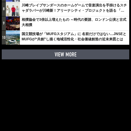
川崎ブレイブサンダースのホームゲームで音楽演出を手掛けるスチ
8
ャダラパーが川崎新！アリーナシティ・プロジェクトを語る 「楽
しみでしかないでしょ。川崎は、ずっと成長曲線だから」
相撲協会で3倍以上増えたもの ～時代の要請、ロンドン公演と古式
9
大相撲
国立競技場が「MUFGスタジアム」に 名前だけではない…JNSEと
10
MUFGが“共創”し描く地域活性化・社会価値創造の近未来図とは
VIEW MORE