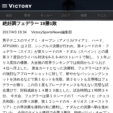
総合
野球
サッカー
ゴルフ
相撲
テニス
絶好調フェデラー 19勝1敗
2017/4/3 19:34
VictorySportsNews編集部
男子テニスのマイアミ・オープン（アメリカ/マイアミ、ハード、
ATP1000）は２日、シングルス決勝が行われ、第４シードのＲ・フ
ェデラー（スイス）が第５シードのＲ・ナダル（スペイン）との通
算３７度目のライバル対決を6-3, 6-4のストレートで制し、１１年ぶ
り３度目の優勝。大会後の世界ランキングでは前回から２つ上げ、
４位へ浮上した。 黄金カードとなった決勝戦、フェデラーはナダル
の強烈なアプローチショットに対して、鮮やかなパッショングショ
ットを決めるなどで第１セットを先取。第２セットも主導権はフェ
デラーが握り、この日１度もブレークチャンスを与えない完璧な試
合運びで、対戦成績を１４勝２３敗とした。試合時間は１時間３４
分。 今大会、フェデラーは第１０シードのＴ・ベルディヒ（チェコ
共和国）との準々決勝、第１２シードのＮ・キリオス（オーストラ
リア）との準決勝を接戦の末に勝利し、ナダルとの決勝へ駒を進め
ていた。 今回のタイトル獲得で今季３勝目、BNPパリバ・オープン