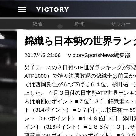
総合
野球
サッカー
錦織ら日本勢の世界ラン
2017/4/3 21:06
VictorySportsNews編集部
男子テニスの３日付ATP世界ランキングが発
ATP1000）で準々決勝敗退の錦織圭は前回
では西岡良仁が６つ下げて６４位、杉田祐一
上した。 ４月３日付の日本勢ATP世界ランキ
内は前回のポイント ■７位[ -３ ]…錦織圭 4,3
ト（814ポイント） ■９７位[ - ]…杉田祐一 
ント（587ポイント） ■１４９位[ -４ ]…添田豪
イント（316ポイント） ■１８６位[ +３ ]…サ
藤竜馬 291ポイント（332ポイント） ■２０５位