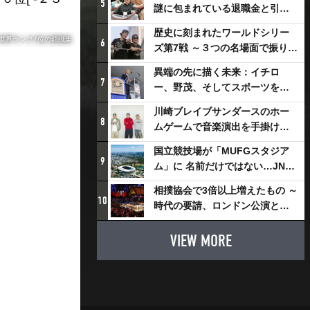
5
謎に包まれている退職金と引退
相撲興行
歴史に刻まれたワールドシリー
世界ランク7位の錦織圭
6
ズ第7戦 ～３つの名場面で振り返
る～
異端の先に描く未来：イチロ
7
ー、野茂、そしてスポーツを支
える科学界の挑戦
川崎ブレイブサンダースのホー
8
ムゲームで音楽演出を手掛ける
スチャダラパーが川崎新！アリ
国立競技場が「MUFGスタジア
ーナシティ・プロジェクトを語
9
ム」に 名前だけではない…JNSE
る 「楽しみでしかないでしょ。
とMUFGが“共創”し描く地域活
川崎は、ずっと成長曲線だか
相撲協会で3倍以上増えたもの ～
性化・社会価値創造の近未来図
10
ら」
時代の要請、ロンドン公演と古
とは
式大相撲
VIEW MORE