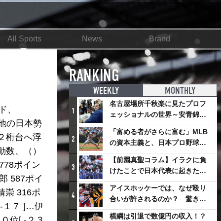
All Sports
News
Brand
RANKING
WEEKLY
MONTHLY
名古屋場所千秋楽に見たプロフ
ド、
1
ェッショナルの世界～安青錦の
の他の日本勢
優勝を巡るさまざまなドラマ
「富める者がさらに富む」MLB
２桁台へ浮
2
の資本主義と、日本プロ野球が
変動数、（）
踏み出せない一歩
【前園真聖コラム】イラクに負
 778ポイン
3
けたことで日本代表に起きたプ
郎 587ポイ
ラスとは
アイスホッケーでは、なぜ殴り
靖崇 316ポ
4
合いが許されるのか？ 驚きの
-１７ ]…伊
「ファイティング」ルールにつ
横綱は引退で数億円の収入！？
０位[ -２３
いて