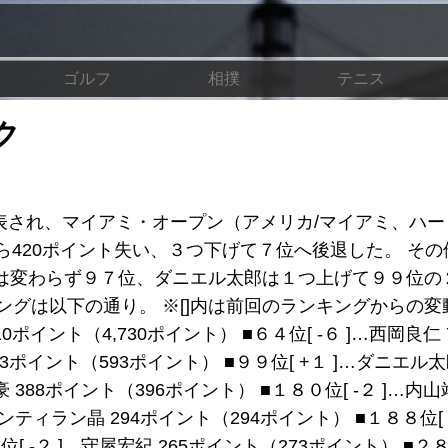
ゴルフ
相撲
テニス
ク
表され、マイアミ・オープン（アメリカ/マイアミ、ハー
から420ポイント失い、３つ下げて７位へ後退した。 そ
は変わらず９７位、ダニエル太郎は１つ上げて９９位の
ングは以下の通り。 ※[]内は前回のランキングからの
10ポイント（4,730ポイント） ■６４位[ -６ ]…西岡良仁
593ポイント（593ポイント） ■９９位[ +１ ]…ダニエル太
 388ポイント（396ポイント） ■１８０位[ -２ ]…内山
ンティラン晶 294ポイント（294ポイント） ■１８８位[ 
[ -２ ]…守屋宏紀 265ポイント（273ポイント） ■２８