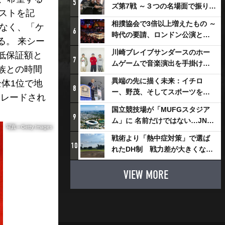
5
ズ第7戦 ～３つの名場面で振り返
シストを記
る～
相撲協会で3倍以上増えたもの ～
もなく、「ケ
6
時代の要請、ロンドン公演と古
る。 来シー
式大相撲
川崎ブレイブサンダースのホー
低保証額と
7
ムゲームで音楽演出を手掛ける
族との時間
スチャダラパーが川崎新！アリ
異端の先に描く未来：イチロ
体1位で地
ーナシティ・プロジェクトを語
8
ー、野茂、そしてスポーツを支
トレードされ
る 「楽しみでしかないでしょ。
える科学界の挑戦
川崎は、ずっと成長曲線だか
国立競技場が「MUFGスタジア
9
ら」
ム」に 名前だけではない…JNSE
写真＝Getty Images
とMUFGが“共創”し描く地域活
戦術より「熱中症対策」で選ば
性化・社会価値創造の近未来図
10
れたDH制 戦力差が大きくなる
とは
懸念も
VIEW MORE