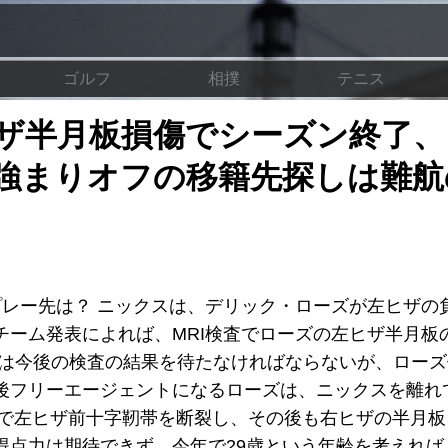
ゴルフ
相撲
テニス
ザ半月板損傷でシーズン終了、
強まりオフの移籍先探しは難航
プレー先は？ ニックスは、デリック・ローズが左ヒザの
チーム発表によれば、MRI検査でローズの左ヒザ半月板
かは今後の検査の結果を待たなければならないが、ロー
後フリーエージェントになるローズは、ニックスを離れ
フで左ヒザ前十字靭帯を断裂し、その後も右ヒザの半月
得点力は期待できず、今年で29歳という年齢を考えれば