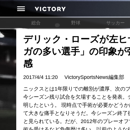
総合
野球
サッカー
デリック・ローズが左ヒ
ガの多い選手」の印象が
感
2017/4/4 11:20
VictorySportsNews編集部
ニックスとは1年限りでの離別が濃厚、次の
今シーズン残り試合を欠場することを発表。
明したという。 現時点で手術が必要かどう
て大きな痛手となりそうだ。今シーズン終了
と見られている。だが、2012年のプレーオ
術を受けるなど負傷歴は多い。以前のような