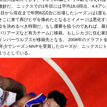
だ。 ニックスでの1年目には平均18.0得点、4.4ア
目から現在まで年間82試合に出場したシーズンは1度
そこに来て再びヒザを痛めたとなるとイメージは悪化す
位を決めるべき時期だ。もし優勝を狙うのであれば、最
バリアーズなど有力チームに移籍。もしシカゴに住む家
ンバーウルブズが移籍先となる。 2008年のドラフト全
最年少でシーズンMVPを受賞したローズが、ニックスに
ようとしている。