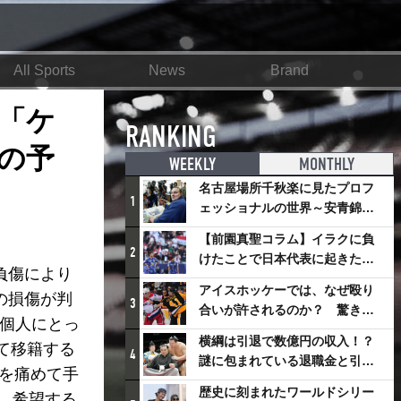
All Sports
News
Brand
「ケ
RANKING
の予
WEEKLY
MONTHLY
名古屋場所千秋楽に見たプロフ
1
ェッショナルの世界～安青錦の
優勝を巡るさまざまなドラマ
【前園真聖コラム】イラクに負
2
けたことで日本代表に起きたプ
負傷により
ラスとは
アイスホッケーでは、なぜ殴り
の損傷が判
3
合いが許されるのか？ 驚きの
ズ個人にとっ
「ファイティング」ルールにつ
横綱は引退で数億円の収入！？
て移籍する
いて
4
謎に包まれている退職金と引退
板を痛めて手
相撲興行
歴史に刻まれたワールドシリー
、希望する