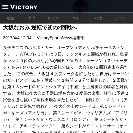
総合
野球
サッカー
ゴルフ
相撲
テニス
大坂なおみ 逆転で初の2回戦へ
2017/4/4 12:04
VictorySportsNews編集部
女子テニスのボルボ・カー・オープン（アメリカ/チャールストン、
クレー、WTAプレミア）は３日、シングルス１回戦が行われ、世界
ランク４９位の大坂なおみが同５７位のＪ・ラーソン（スウェーデ
ン）を6-7 (4-7), 6-4, 6-2の逆転で破り、大会初の２回戦進出を果た
した。 この試合、大坂は４度ブレークを許したが、自身はラーソン
のサービスゲームを７度破って１時間５８分で勝利した。 ２回戦で
は第１３シードのザン・シュアイ（中国）と土居美咲の勝者と対戦
する。 大坂は今大会に予選出場を含め３度目の出場。昨年は予選２
試合を勝ち抜いて本戦出場を果たしたが、１回戦でＬ・キリコ（ア
メリカ）に逆転で敗れた。 今大会の上位シードは、第１シードが
Ｍ・キーズ（アメリカ）、第３シードがＶ・ウィリアムズ（アメリ
カ）、第４シードがＥ・ヴェスニナ（ロシア）、第５シードがＣ・
ウォズニアキ（デンマーク）、第６シードがＳ・ストーサー（オー
ストラリア）、第７シードがＫ・ベルテンス（オランダ）、第８シ