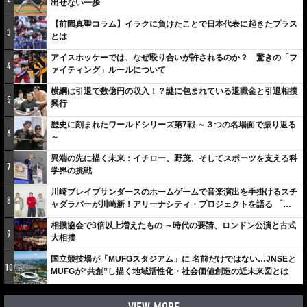
出せない一歩
【前園真聖コラム】イラクに負けたことで日本代表に起きたプラス
3
とは
アイスホッケーでは、なぜ殴り合いが許されるのか？ 驚きの「フ
4
ァイティング」ルールについて
横綱は引退で数億円の収入！？謎に包まれている退職金と引退相撲
5
興行
歴史に刻まれたワールドシリーズ第7戦 ～３つの名場面で振り返る
6
～
異端の先に描く未来：イチロー、野茂、そしてスポーツを支える科
7
学界の挑戦
川崎ブレイブサンダースのホームゲームで音楽演出を手掛けるスチ
8
ャダラパーが川崎新！アリーナシティ・プロジェクトを語る 「楽
しみでしかないでしょ。川崎は、ずっと成長曲線だから」
相撲協会で3倍以上増えたもの ～時代の要請、ロンドン公演と古式
9
大相撲
国立競技場が「MUFGスタジアム」に 名前だけではない…JNSEと
10
MUFGが“共創”し描く地域活性化・社会価値創造の近未来図とは