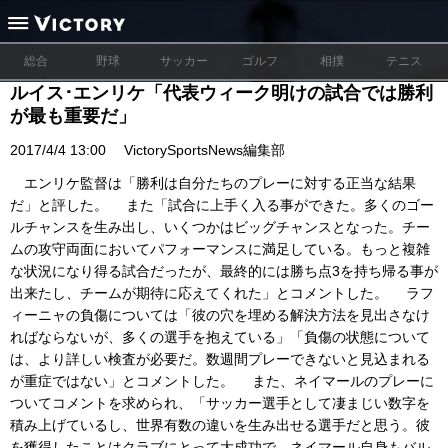
総合
野球
サッカー
ゴルフ
相撲
テニス
ルイス･エンリケ「代表ウィーク明けの試合では勝利
が最も重要だ」
2017/4/4 13:00
VictorySportsNews編集部
エンリケ監督は「勝利は自分たちのプレーに対する正当な結果
だ」と評した。 また「試合に上手く入る事ができた。多くのゴー
ルチャンスを生み出し、いくつかはビッグチャンスとなった。チー
ムの攻守両面においてパフォーマンスに満足している。もっと複雑
な状況になり得る試合だったが、最終的には勝ち点3を持ち帰る事が
出来たし、チームが期待に応えてくれた」とコメントした。 ラフ
ィーニャの負傷については「彼の穴を埋める解決方法を見出さなけ
ればならないが、多くの選手を抱えている」「負傷の状態について
は、より詳しい検査が必要だ。数週間プレーできないと見込まれる
が重症ではない」とコメントした。 また、ネイマールのプレーに
ついてコメントを求められ、「サッカー選手として凄まじい数字を
積み上げているし、世界有数の違いを生み出せる選手だと思う。彼
を獲得したことはクラブにとって大成功で、ネイマール自身もバル