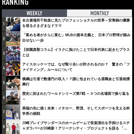
RANKING
WEEKLY
MONTHLY
名古屋場所千秋楽に見たプロフェッショナルの世界～安青錦の優勝
1
を巡るさまざまなドラマ
「富める者がさらに富む」MLBの資本主義と、日本プロ野球が踏み
2
出せない一歩
【前園真聖コラム】イラクに負けたことで日本代表に起きたプラス
3
とは
アイスホッケーでは、なぜ殴り合いが許されるのか？ 驚きの「フ
4
ァイティング」ルールについて
横綱は引退で数億円の収入！？謎に包まれている退職金と引退相撲
5
興行
歴史に刻まれたワールドシリーズ第7戦 ～３つの名場面で振り返る
6
～
異端の先に描く未来：イチロー、野茂、そしてスポーツを支える科
7
学界の挑戦
川崎ブレイブサンダースのホームゲームで音楽演出を手掛けるスチ
8
ャダラパーが川崎新！アリーナシティ・プロジェクトを語る 「楽
しみでしかないでしょ。川崎は、ずっと成長曲線だから」