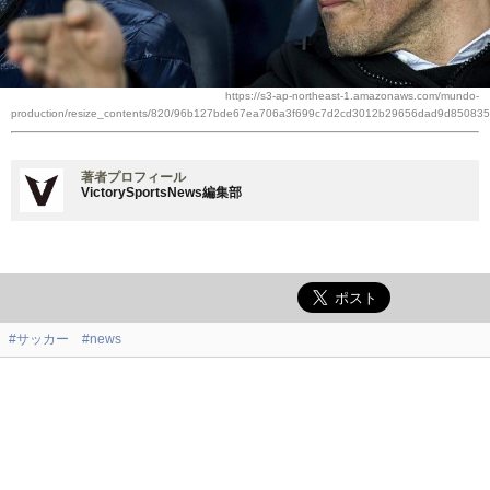
https://s3-ap-northeast-1.amazonaws.com/mundo-
production/resize_contents/820/96b127bde67ea706a3f699c7d2cd3012b29656dad9d850835
著者プロフィール
VictorySportsNews編集部
#サッカー
#news