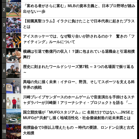
「富める者がさらに富む」MLBの資本主義と、日本プロ野球が踏み
2
出せない一歩
【前園真聖コラム】イラクに負けたことで日本代表に起きたプラス
3
とは
アイスホッケーでは、なぜ殴り合いが許されるのか？ 驚きの「フ
4
ァイティング」ルールについて
横綱は引退で数億円の収入！？謎に包まれている退職金と引退相撲
5
興行
歴史に刻まれたワールドシリーズ第7戦 ～３つの名場面で振り返る
6
～
異端の先に描く未来：イチロー、野茂、そしてスポーツを支える科
7
学界の挑戦
川崎ブレイブサンダースのホームゲームで音楽演出を手掛けるスチ
8
ャダラパーが川崎新！アリーナシティ・プロジェクトを語る 「楽
しみでしかないでしょ。川崎は、ずっと成長曲線だから」
国立競技場が「MUFGスタジアム」に 名前だけではない…JNSEと
9
MUFGが“共創”し描く地域活性化・社会価値創造の近未来図とは
相撲協会で3倍以上増えたもの ～時代の要請、ロンドン公演と古式
10
大相撲