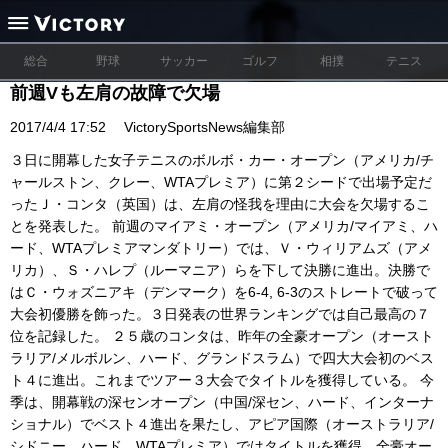
総合
野球
サッカー
ゴルフ
相撲
テニス
前週Vも左肩の故障で欠場
2017/4/4 17:52
VictorySportsNews編集部
３日に開幕した女子テニスのボルボ・カー・オープン（アメリカ/チ
ャールストン、クレー、WTAプレミア）に第２シードで出場予定だ
ったＪ・コンタ（英国）は、左肩の怪我を理由に大会を欠場するこ
とを発表した。 前週のマイアミ・オープン（アメリカ/マイアミ、ハ
ード、WTAプレミアマンダトリー）では、Ｖ・ウィリアムズ（アメ
リカ）、Ｓ・ハレプ（ルーマニア）らを下して決勝に進出。決勝で
はＣ・ウォズニアキ（デンマーク）を6-4, 6-3のストレートで破って
大会初優勝を飾った。３日発表の世界ランキングでは自己最高の７
位を記録した。 ２５歳のコンタは、昨年の全豪オープン（オースト
ラリア/メルボルン、ハード、グランドスラム）で四大大会初のベス
ト４に進出。これまでツアー３大会でタイトルを獲得している。 今
季は、開幕戦の深センオープン（中国/深セン、ハード、インターナ
ショナル）でベスト４進出を果たし、アピア国際（オーストラリア/
シドニー、ハード、WTAプレミア）ではタイトルを獲得。全豪オー