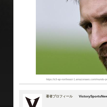
https://s3-ap-northeast-1.amazonaws.com/mundo-
著者プロフィール
VictorySports