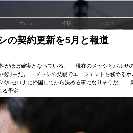
ゴルフ
相撲
テニス
シの契約更新を5月と報道
性がほぼ確実となっている。 現在のメッシとバルサ
付を検討中だ。 メッシの父親でエージェントを務めるホ
がバルセロナに帰国してから決める事になりそうだ。 
れる予定。