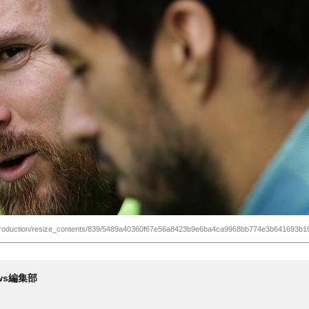
production/resize_contents/839/5489a40360f67e56a8423b9e6ba4ca9968bb774e3b641693b16
News編集部