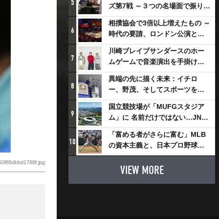
5
ズ第7戦 ～３つの名場面で振り返
る～
相撲協会で3倍以上増えたもの ～
6
時代の要請、ロンドン公演と古
式大相撲
川崎ブレイブサンダースのホー
7
ムゲームで音楽演出を手掛ける
スチャダラパーが川崎新！アリ
異端の先に描く未来：イチロ
ーナシティ・プロジェクトを語
8
ー、野茂、そしてスポーツを支
る 「楽しみでしかないでしょ。
える科学界の挑戦
川崎は、ずっと成長曲線だか
国立競技場が「MUFGスタジア
9
ら」
ム」に 名前だけではない…JNSE
とMUFGが“共創”し描く地域活
「富める者がさらに富む」MLB
性化・社会価値創造の近未来図
10
の資本主義と、日本プロ野球が
とは
踏み出せない一歩
0f85dbbd1788f.jpg
VIEW MORE