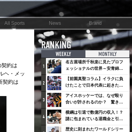
All Sports
News
Brand
RANKING
WEEKLY
MONTHLY
名古屋場所千秋楽に見たプロフ
の契約は
1
ェッショナルの世界～安青錦の
ルヘ・メッ
優勝を巡るさまざまなドラマ
【前園真聖コラム】イラクに負
新契約は
2
けたことで日本代表に起きたプ
ラスとは
アイスホッケーでは、なぜ殴り
3
合いが許されるのか？ 驚きの
「ファイティング」ルールにつ
横綱は引退で数億円の収入！？
いて
4
謎に包まれている退職金と引退
相撲興行
歴史に刻まれたワールドシリー