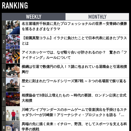
RANKING
WEEKLY
MONTHLY
名古屋場所千秋楽に見たプロフェッショナルの世界～安青錦の優勝
1
を巡るさまざまなドラマ
【前園真聖コラム】イラクに負けたことで日本代表に起きたプラス
2
とは
アイスホッケーでは、なぜ殴り合いが許されるのか？ 驚きの「フ
3
ァイティング」ルールについて
横綱は引退で数億円の収入！？謎に包まれている退職金と引退相撲
4
興行
歴史に刻まれたワールドシリーズ第7戦 ～３つの名場面で振り返る
5
～
相撲協会で3倍以上増えたもの ～時代の要請、ロンドン公演と古式
6
大相撲
川崎ブレイブサンダースのホームゲームで音楽演出を手掛けるスチ
7
ャダラパーが川崎新！アリーナシティ・プロジェクトを語る 「楽
しみでしかないでしょ。川崎は、ずっと成長曲線だから」
異端の先に描く未来：イチロー、野茂、そしてスポーツを支える科
8
学界の挑戦