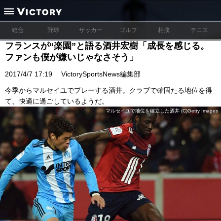
総合
野球
サッカー
ゴルフ
相撲
テニス
フランスが“楽園”と語る酒井宏樹「成長を感じる。
ファンも僕が嫌いじゃなさそう」
2017/4/7 17:19
VictorySportsNews編集部
今季からマルセイユでプレーする酒井。クラブで確固たる地位を得
て、快適に過ごしているようだ。
マルセイユで地位を確立した酒井 (C)Getty Images