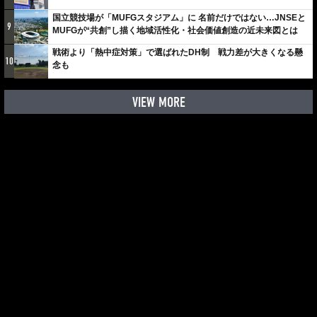
国立競技場が「MUFGスタジアム」に 名前だけではない…JNSEと
9
MUFGが“共創”し描く地域活性化・社会価値創造の近未来図とは
戦術より「熱中症対策」で選ばれたDH制 戦力差が大きくなる懸
10
念も
VIEW MORE