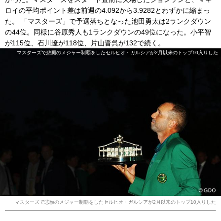
ロイの平均ポイント差は前週の4.092から3.9282とわずかに縮まっ
た。 「マスターズ」で予選落ちとなった池田勇太は2ランクダウン
の44位。同様に谷原秀人も1ランクダウンの49位になった。小平智
が115位、石川遼が118位、片山晋呉が132で続く。
マスターズで悲願のメジャー制覇をしたセルヒオ・ガルシアが2月以来のトップ10入りした
マスターズで悲願のメジャー制覇をしたセルヒオ・ガルシアが2月以来のトップ10入りした