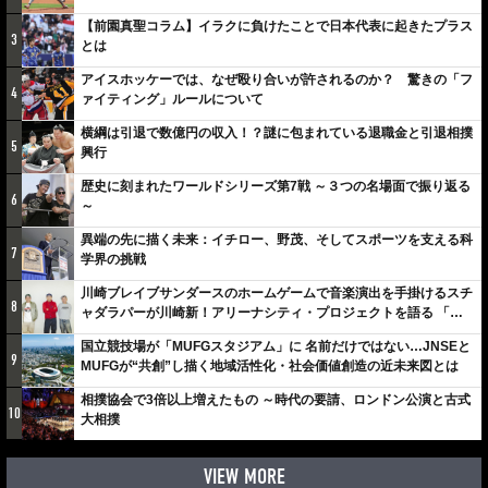
【前園真聖コラム】イラクに負けたことで日本代表に起きたプラス
3
とは
アイスホッケーでは、なぜ殴り合いが許されるのか？ 驚きの「フ
4
ァイティング」ルールについて
横綱は引退で数億円の収入！？謎に包まれている退職金と引退相撲
5
興行
歴史に刻まれたワールドシリーズ第7戦 ～３つの名場面で振り返る
6
～
異端の先に描く未来：イチロー、野茂、そしてスポーツを支える科
7
学界の挑戦
川崎ブレイブサンダースのホームゲームで音楽演出を手掛けるスチ
8
ャダラパーが川崎新！アリーナシティ・プロジェクトを語る 「楽
しみでしかないでしょ。川崎は、ずっと成長曲線だから」
国立競技場が「MUFGスタジアム」に 名前だけではない…JNSEと
9
MUFGが“共創”し描く地域活性化・社会価値創造の近未来図とは
相撲協会で3倍以上増えたもの ～時代の要請、ロンドン公演と古式
10
大相撲
VIEW MORE