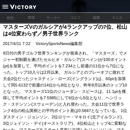
総合
野球
サッカー
ゴルフ
相撲
テニス
マスターズVのガルシアが4ランクアップの7位、松山
は4位変わらず／男子世界ランク
2017/4/11 7:22
VictorySportsNews編集部
9日付の男子ゴルフ世界ランキングが発表され、「マスターズ」でメ
ジャー初制覇を遂げたセルヒオ・ガルシア(スペイン)が100ポイント
(pt)を加算して、平均ポイントを7.234とし前週の11位から7位にな
った。トップ10入りは2月以来。 ガルシアとのプレーオフに敗れて
大会2位だったジャスティン・ローズ(イングランド)は、60ptを加算
して同5.6132で前週の14位から8位となり、昨年8月以来のトップ10
となった。 マスターズ11位のジョーダン・スピースは、11.1ptを獲
得して平均ポイントを7.5985にして6位から5位となり、ヘンリッ
ク・ステンソン(スウェーデン)と入れ替わった。大会11位で世界ラ
ンク4位の松山英樹との平均ポイント差は0.5847となっている。 1位
ダスティン・ジョンソン、2位ロリー・マキロイ(北アイルランド)、
3位ジェイソン・デイ(オーストラリア)、4位松山とトップ4に変動な
かった。マスターズをスタート直前に欠場したジョンソンと、マキ