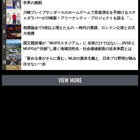
6
学界の挑戦
川崎ブレイブサンダースのホームゲームで音楽演出を手掛けるスチ
7
ャダラパーが川崎新！アリーナシティ・プロジェクトを語る 「楽
しみでしかないでしょ。川崎は、ずっと成長曲線だから」
相撲協会で3倍以上増えたもの ～時代の要請、ロンドン公演と古式
8
大相撲
国立競技場が「MUFGスタジアム」に 名前だけではない…JNSEと
9
MUFGが“共創”し描く地域活性化・社会価値創造の近未来図とは
「富める者がさらに富む」MLBの資本主義と、日本プロ野球が踏み
10
出せない一歩
VIEW MORE