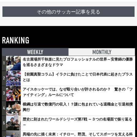
その他のサッカー記事を見る
RANKING
WEEKLY
MONTHLY
名古屋場所千秋楽に見たプロフェッショナルの世界～安青錦の優勝
1
を巡るさまざまなドラマ
【前園真聖コラム】イラクに負けたことで日本代表に起きたプラス
2
とは
アイスホッケーでは、なぜ殴り合いが許されるのか？ 驚きの「フ
3
ァイティング」ルールについて
横綱は引退で数億円の収入！？謎に包まれている退職金と引退相撲
4
興行
歴史に刻まれたワールドシリーズ第7戦 ～３つの名場面で振り返る
5
～
異端の先に描く未来：イチロー、野茂、そしてスポーツを支える科