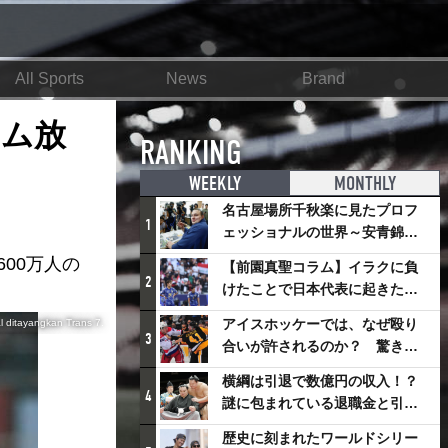
All Sports
News
Brand
イム放
RANKING
WEEKLY
MONTHLY
名古屋場所千秋楽に見たプロフ
1
ェッショナルの世界～安青錦の
優勝を巡るさまざまなドラマ
00万人の
【前園真聖コラム】イラクに負
2
けたことで日本代表に起きたプ
ラスとは
アイスホッケーでは、なぜ殴り
l ditayangkan Trans 7.
3
合いが許されるのか？ 驚きの
「ファイティング」ルールにつ
横綱は引退で数億円の収入！？
いて
4
謎に包まれている退職金と引退
相撲興行
歴史に刻まれたワールドシリー