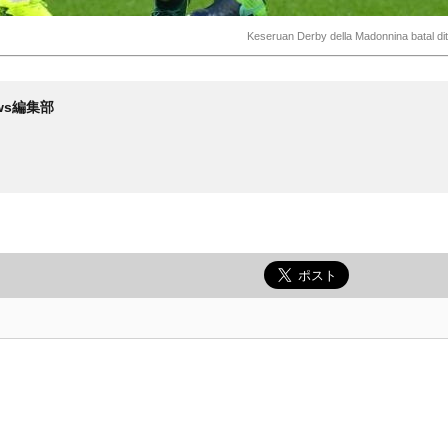
Keseruan Derby della Madonnina batal di
News編集部