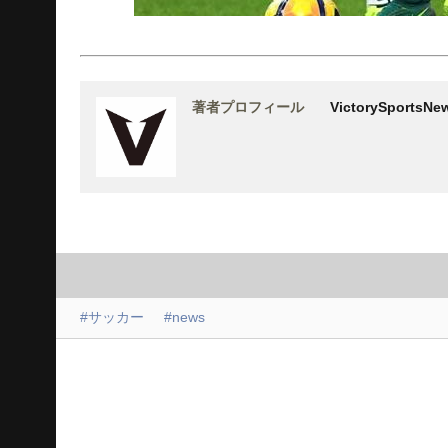
著者プロフィール
VictorySports
#サッカー
#news