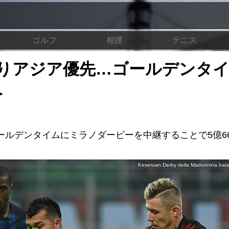
ゴルフ
相撲
テニス
りアジア優先…ゴールデンタ
へ
ルデンタイムにミラノダービーを中継することで5億66
Keseruan Derby della Madonnina bata