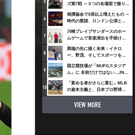
5
ズ第7戦 ～３つの名場面で振り返
る～
相撲協会で3倍以上増えたもの ～
6
時代の要請、ロンドン公演と古
式大相撲
川崎ブレイブサンダースのホー
7
ムゲームで音楽演出を手掛ける
スチャダラパーが川崎新！アリ
異端の先に描く未来：イチロ
ーナシティ・プロジェクトを語
8
ー、野茂、そしてスポーツを支
る 「楽しみでしかないでしょ。
える科学界の挑戦
川崎は、ずっと成長曲線だか
国立競技場が「MUFGスタジア
9
ら」
ム」に 名前だけではない…JNSE
とMUFGが“共創”し描く地域活
「富める者がさらに富む」MLB
性化・社会価値創造の近未来図
10
の資本主義と、日本プロ野球が
とは
踏み出せない一歩
VIEW MORE