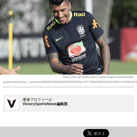
https://s3-ap-northeast-1.amazonaws.com/mundo-
production/resize_contents/998/b079b1fe86348f4462dc76713f0d29f37a6a03561c0c56be012
著者プロフィール
VictorySportsNews編集部