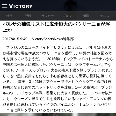
総合
野球
サッカー
ゴルフ
相撲
テニス
バルサの補強リストに広州恒大のパウリーニョが浮
上か
2017/4/15 9:40
VictorySportsNews編集部
ブラジルのニュースサイト『ＵＯＬ』によれば、バルサは今夏の
移籍市場で現在28歳のパウリーニョを獲得し、中盤の補強を図る考
えを持っているようだ。 2015年にイングランドのトッテナムから
中国の広州恒大に移籍したパウリーニョは、クラブチームだけでな
く2018ワールドカップロシア大会の南米予選を戦うブラジル代表と
しても中盤に規律をもたらす中心的存在として重要な役割を担って
いる。 事実、3月23日にアウェーで行われたウルグアイ戦では自
身初となる代表でのハットトリックを達成。1―4の勝利と、ブラジ
ルのワールドカップ本戦一番乗りに大きく貢献した。 バルサ以外
にも、今シーズン限りで引退を発表しているシャビ・アロンソの後
継者探しに追われているドイツのバイエルン・ミュンヘンもパウリ
ーニョに興味を示しているといわれている。