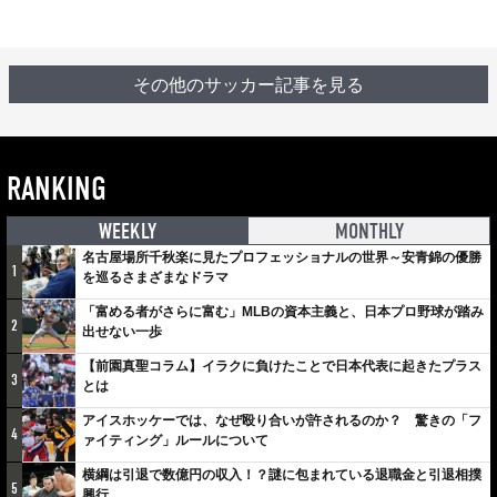
その他のサッカー記事を見る
RANKING
WEEKLY
MONTHLY
名古屋場所千秋楽に見たプロフェッショナルの世界～安青錦の優勝
1
を巡るさまざまなドラマ
「富める者がさらに富む」MLBの資本主義と、日本プロ野球が踏み
2
出せない一歩
【前園真聖コラム】イラクに負けたことで日本代表に起きたプラス
3
とは
アイスホッケーでは、なぜ殴り合いが許されるのか？ 驚きの「フ
4
ァイティング」ルールについて
横綱は引退で数億円の収入！？謎に包まれている退職金と引退相撲
5
興行