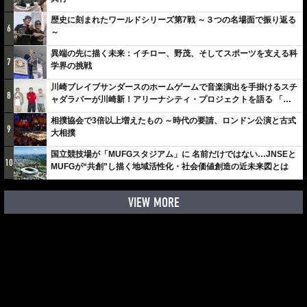
歴史に刻まれたワールドシリーズ第7戦 ～３つの名場面で振り返る
6
～
異端の先に描く未来：イチロー、野茂、そしてスポーツを支える科
7
学界の挑戦
川崎ブレイブサンダースのホームゲームで音楽演出を手掛けるスチ
8
ャダラパーが川崎新！アリーナシティ・プロジェクトを語る 「楽
しみでしかないでしょ。川崎は、ずっと成長曲線だから」
相撲協会で3倍以上増えたもの ～時代の要請、ロンドン公演と古式
9
大相撲
国立競技場が「MUFGスタジアム」に 名前だけではない…JNSEと
10
MUFGが“共創”し描く地域活性化・社会価値創造の近未来図とは
VIEW MORE