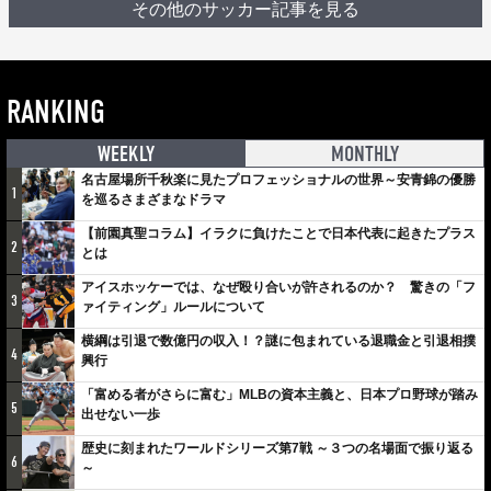
その他のサッカー記事を見る
RANKING
WEEKLY
MONTHLY
名古屋場所千秋楽に見たプロフェッショナルの世界～安青錦の優勝
1
を巡るさまざまなドラマ
【前園真聖コラム】イラクに負けたことで日本代表に起きたプラス
2
とは
アイスホッケーでは、なぜ殴り合いが許されるのか？ 驚きの「フ
3
ァイティング」ルールについて
横綱は引退で数億円の収入！？謎に包まれている退職金と引退相撲
4
興行
「富める者がさらに富む」MLBの資本主義と、日本プロ野球が踏み
5
出せない一歩
歴史に刻まれたワールドシリーズ第7戦 ～３つの名場面で振り返る
6
～