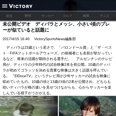
総合
野球
サッカー
ゴルフ
相撲
テニス
未公開ビデオ ディバラとメッシ、小さい頃のプレ
ーが似ていると話題に
2017/4/15 16:40
VictorySportsNews編集部
ディバラは23歳という若さで、「バロンドール賞」と「ザ・ベス
ト・FIFAフットボールアウォーズ」の候補者にも名前が挙がってい
るなど、将来の活躍が期待される選手だ。 アルゼンチンのテレビ
局が、ディバラの少年時代の試合映像2本を初公開。10歳のディバ
ラが初めてゴラッソを決める貴重な映像は大きく話題を呼んでい
る。 『ElDoceTV』というテレビ局が少年サッカーの試合を映像に
収めていたもの。10歳の頃と13歳の頃の2本が公開され、どちらも
幼いディバラが格の違いを見せつけながらも、心からサッカーを楽
しんでいる様子がうかがえる。