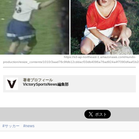
https://s3-ap-northeast-1.amazonaws.com/mundo-
production/resize_contents/1010/3aad76c9fdb12cddacf33db4096a76ad924a4f7090dfaaf1b
著者プロフィール
VictorySportsNews編集部
#サッカー
#news