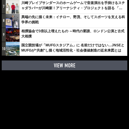
川崎ブレイブサンダースのホームゲームで音楽演出を手掛けるスチ
7
ャダラパーが川崎新！アリーナシティ・プロジェクトを語る 「楽
しみでしかないでしょ。川崎は、ずっと成長曲線だから」
異端の先に描く未来：イチロー、野茂、そしてスポーツを支える科
8
学界の挑戦
相撲協会で3倍以上増えたもの ～時代の要請、ロンドン公演と古式
9
大相撲
国立競技場が「MUFGスタジアム」に 名前だけではない…JNSEと
10
MUFGが“共創”し描く地域活性化・社会価値創造の近未来図とは
VIEW MORE