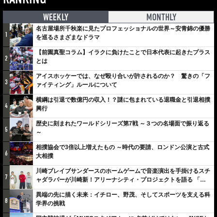
WEEKLY
MONTHLY
名古屋場所千秋楽に見たプロフェッショナルの世界～安青錦の優勝
1
を巡るさまざまなドラマ
【前園真聖コラム】イラクに負けたことで日本代表に起きたプラス
2
とは
アイスホッケーでは、なぜ殴り合いが許されるのか？ 驚きの「フ
3
ァイティング」ルールについて
横綱は引退で数億円の収入！？謎に包まれている退職金と引退相撲
4
興行
歴史に刻まれたワールドシリーズ第7戦 ～３つの名場面で振り返る
5
～
相撲協会で3倍以上増えたもの ～時代の要請、ロンドン公演と古式
6
大相撲
川崎ブレイブサンダースのホームゲームで音楽演出を手掛けるスチ
7
ャダラパーが川崎新！アリーナシティ・プロジェクトを語る 「楽
しみでしかないでしょ。川崎は、ずっと成長曲線だから」
異端の先に描く未来：イチロー、野茂、そしてスポーツを支える科
8
学界の挑戦