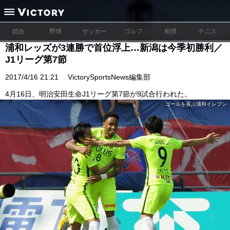
総合
野球
サッカー
ゴルフ
相撲
テニス
浦和レッズが3連勝で首位浮上…新潟は今季初勝利／
J1リーグ第7節
2017/4/16 21:21
VictorySportsNews編集部
4月16日、明治安田生命J1リーグ第7節が9試合行われた。
ゴールを喜ぶ浦和イレブン