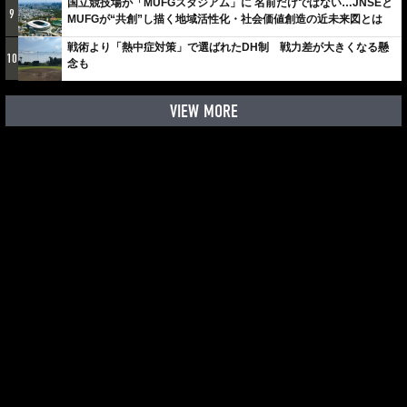
国立競技場が「MUFGスタジアム」に 名前だけではない…JNSEと
9
MUFGが“共創”し描く地域活性化・社会価値創造の近未来図とは
戦術より「熱中症対策」で選ばれたDH制 戦力差が大きくなる懸
10
念も
VIEW MORE